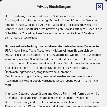
Privacy Einstellungen
Um Ihr Nutzungserlebnis auf unserer Seite zu verbessern, benutzen wir
Cookies, die technisch notwendig für die Funktionalität unserer Website
sind aber auch Cookies für Analyse-, Marketing und Trackingzwecke. Sie
können in den Einsatz der nicht notwendigen Cookies mit dem Klick auf die
Schaltfläche
"
Alle Akzeptieren
"
einwilligen oder per Klick auf
"
Ablehnen
"
sich anders entscheiden.
Hinweis auf Verarbeitung Ihrer auf dieser Webseite erhobenen Daten in den
USA:
Indem Sie auf "Alle Akzeptieren" klicken, willigen Sie zugleich gem.
ÜBER UNS
DSGVO ein, dass Ihre Daten in den USA verarbeitet werden. Die USA werden
vom Europäischen Gerichtshof als ein Land mit einem nach EU-Standards
VON GAMERN, FÜR GAMER! Gamers.at ist das älteste Online-
unzureichendem Datenschutzniveau eingeschätzt. Es besteht insbesondere
Spielemagazin Österreichs und bringt täglich aktuelle News,
das Risiko, dass Ihre Daten durch US-Behörden, zu Kontroll- und zu
Reviews und Videos zu PC- und Konsolenspielen, Gaming-
Überwachungszwecken, möglicherweise auch ohne
Rechtsbehelfsmöglichkeiten, verarbeitet werden können. Wenn Sie auf
Hardware und aus der Welt des e-Sport's.
"Ablehnen" klicken, findet die vorgehend beschriebene Übermittlung nicht
statt.
Schreib uns:
redaktion@gamers.at
In unserer Datenschutzerklärung und Cookie-Richtlinie informieren wir Sie
über diese Tools und Partner und erklären Ihnen genau, was eine
FOLGE UNS
Datenübermittlung in die USA bedeuten kann. Sie können Ihre Privatsphäre-
Einstellungen auf Wunsch jederzeit individuell anpassen oder widerrufen.