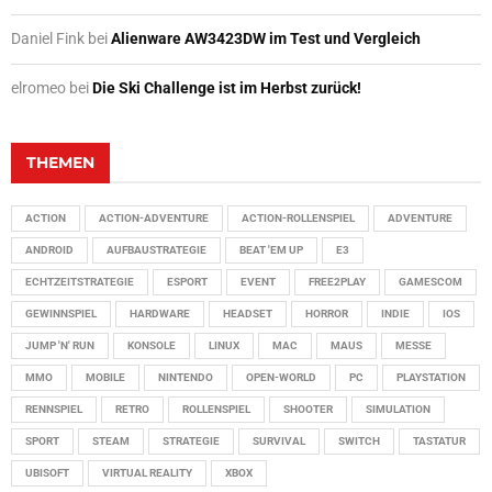
Daniel Fink
bei
Alienware AW3423DW im Test und Vergleich
elromeo
bei
Die Ski Challenge ist im Herbst zurück!
THEMEN
ACTION
ACTION-ADVENTURE
ACTION-ROLLENSPIEL
ADVENTURE
ANDROID
AUFBAUSTRATEGIE
BEAT 'EM UP
E3
ECHTZEITSTRATEGIE
ESPORT
EVENT
FREE2PLAY
GAMESCOM
GEWINNSPIEL
HARDWARE
HEADSET
HORROR
INDIE
IOS
JUMP 'N' RUN
KONSOLE
LINUX
MAC
MAUS
MESSE
MMO
MOBILE
NINTENDO
OPEN-WORLD
PC
PLAYSTATION
RENNSPIEL
RETRO
ROLLENSPIEL
SHOOTER
SIMULATION
SPORT
STEAM
STRATEGIE
SURVIVAL
SWITCH
TASTATUR
UBISOFT
VIRTUAL REALITY
XBOX