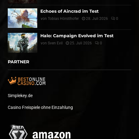
Echoes of Aincrad im Test
von
Tobias Hörstlhofer
28. Juli 2026
0
Halo: Campaign Evolved im Test
von
Sven Evil
25. Juli 2026
0
PARTNER
Simplekey.de
Casino Freispiele ohne Einzahlung