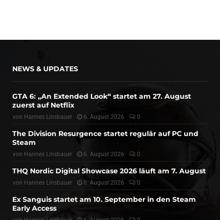
NEWS & UPDATES
GTA 6: „An Extended Look“ startet am 27. August
zuerst auf Netflix
von
Hannes Linsbauer
6. August 2026
0
The Division Resurgence startet regulär auf PC und
Steam
von
Hannes Linsbauer
6. August 2026
0
THQ Nordic Digital Showcase 2026 läuft am 7. August
von
Hannes Linsbauer
6. August 2026
0
Ex Sanguis startet am 10. September in den Steam
Early Access
von
Hannes Linsbauer
6. August 2026
0