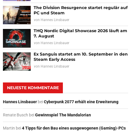
The Division Resurgence startet regulär auf
PC und Steam
von
Hannes Linsbauer
THQ Nordic Digital Showcase 2026 läuft am
7. August
von
Hannes Linsbauer
Ex Sanguis startet am 10. September in den
Steam Early Access
von
Hannes Linsbauer
NEUESTE KOMMENTARE
Hannes Linsbauer
bei
Cyberpunk 2077 erhält eine Erweiterung
Renate Busch
bei
Gewinnspiel The Mandalorian
Martin
bei
4 Tipps für den Bau eines ausgewogenen (Gaming)-PCs