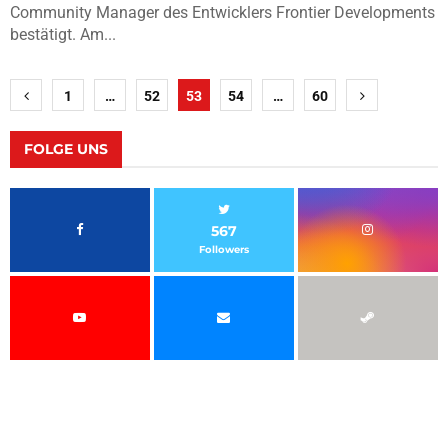
Community Manager des Entwicklers Frontier Developments
bestätigt. Am...
Seitennummerierung
1
…
52
53
54
…
60
der
Beiträge
FOLGE UNS
567
Followers