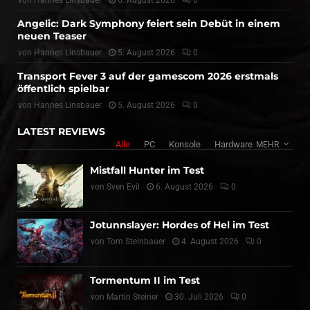
Angelic: Dark Symphony feiert sein Debüt in einem
neuen Teaser
von
Hannes Linsbauer
5. August 2026
0
Transport Fever 3 auf der gamescom 2026 erstmals
öffentlich spielbar
von
Hannes Linsbauer
5. August 2026
0
LATEST REVIEWS
Alle
PC
Konsole
Hardware
MEHR
Mistfall Hunter im Test
von
Sven Evil
6. August 2026
0
Jotunnslayer: Hordes of Hel im Test
von
Tom Steinbauer
4. August 2026
0
Tormentum II im Test
von
Martin Steiner
30. Juli 2026
0