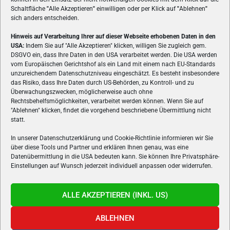
Schaltfläche
"
Alle Akzeptieren
"
einwilligen oder per Klick auf
"
Ablehnen
"
sich anders entscheiden.
Hinweis auf Verarbeitung Ihrer auf dieser Webseite erhobenen Daten in den
USA:
Indem Sie auf "Alle Akzeptieren" klicken, willigen Sie zugleich gem.
ÜBER UNS
DSGVO ein, dass Ihre Daten in den USA verarbeitet werden. Die USA werden
vom Europäischen Gerichtshof als ein Land mit einem nach EU-Standards
VON GAMERN, FÜR GAMER! Gamers.at ist das älteste Online-
unzureichendem Datenschutzniveau eingeschätzt. Es besteht insbesondere
Spielemagazin Österreichs und bringt täglich aktuelle News,
das Risiko, dass Ihre Daten durch US-Behörden, zu Kontroll- und zu
Reviews und Videos zu PC- und Konsolenspielen, Gaming-
Überwachungszwecken, möglicherweise auch ohne
Rechtsbehelfsmöglichkeiten, verarbeitet werden können. Wenn Sie auf
Hardware und aus der Welt des e-Sport's.
"Ablehnen" klicken, findet die vorgehend beschriebene Übermittlung nicht
statt.
Schreib uns:
redaktion@gamers.at
In unserer Datenschutzerklärung und Cookie-Richtlinie informieren wir Sie
über diese Tools und Partner und erklären Ihnen genau, was eine
FOLGE UNS
Datenübermittlung in die USA bedeuten kann. Sie können Ihre Privatsphäre-
Einstellungen auf Wunsch jederzeit individuell anpassen oder widerrufen.
ALLE AKZEPTIEREN (INKL. US)
ABLEHNEN