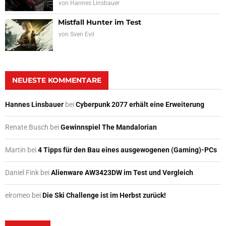
von
Hannes Linsbauer
Mistfall Hunter im Test
von
Sven Evil
NEUESTE KOMMENTARE
Hannes Linsbauer
bei
Cyberpunk 2077 erhält eine Erweiterung
Renate Busch
bei
Gewinnspiel The Mandalorian
Martin
bei
4 Tipps für den Bau eines ausgewogenen (Gaming)-PCs
Daniel Fink
bei
Alienware AW3423DW im Test und Vergleich
elromeo
bei
Die Ski Challenge ist im Herbst zurück!