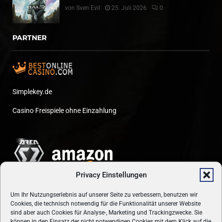
von
Sven Evil
25. Juli 2026
0
PARTNER
Simplekey.de
Casino Freispiele ohne Einzahlung
Privacy Einstellungen
Um Ihr Nutzungserlebnis auf unserer Seite zu verbessern, benutzen wir
Cookies, die technisch notwendig für die Funktionalität unserer Website
sind aber auch Cookies für Analyse-, Marketing und Trackingzwecke. Sie
können in den Einsatz der nicht notwendigen Cookies mit dem Klick auf die