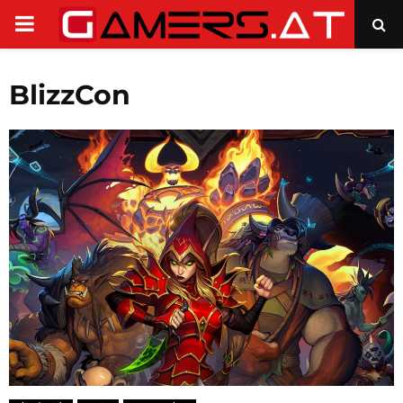
PRIMARY
MENU
BlizzCon