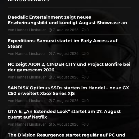
Daedalic Entertainment zeigt neues
Erscheinungsbild und kündigt August-Showcase an
von
Hannes Linsbauer
7. August 2026
0
Expeditions: Samurai startet im Early Access auf
Steam
von
Hannes Linsbauer
7. August 2026
0
NC zeigt AION 2, CINDER CITY und Project Bonfire bei
der gamescom 2026
von
Hannes Linsbauer
7. August 2026
0
SANDISK Optimus SSDs starten im Handel – neue GX
C50 erweitert Xbox Series X|S
von
Hannes Linsbauer
7. August 2026
0
GTA 6: „An Extended Look“ startet am 27. August
zuerst auf Netflix
von
Hannes Linsbauer
6. August 2026
0
The Division Resurgence startet regulär auf PC und