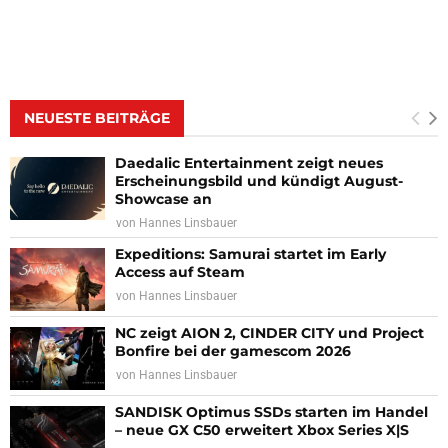
NEUESTE BEITRÄGE
Daedalic Entertainment zeigt neues
Erscheinungsbild und kündigt August-
Showcase an
von
Hannes Linsbauer
Expeditions: Samurai startet im Early
Access auf Steam
von
Hannes Linsbauer
NC zeigt AION 2, CINDER CITY und Project
Bonfire bei der gamescom 2026
von
Hannes Linsbauer
SANDISK Optimus SSDs starten im Handel
– neue GX C50 erweitert Xbox Series X|S