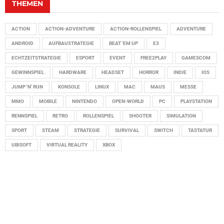
THEMEN
ACTION
ACTION-ADVENTURE
ACTION-ROLLENSPIEL
ADVENTURE
ANDROID
AUFBAUSTRATEGIE
BEAT 'EM UP
E3
ECHTZEITSTRATEGIE
ESPORT
EVENT
FREE2PLAY
GAMESCOM
GEWINNSPIEL
HARDWARE
HEADSET
HORROR
INDIE
IOS
JUMP 'N' RUN
KONSOLE
LINUX
MAC
MAUS
MESSE
MMO
MOBILE
NINTENDO
OPEN-WORLD
PC
PLAYSTATION
RENNSPIEL
RETRO
ROLLENSPIEL
SHOOTER
SIMULATION
SPORT
STEAM
STRATEGIE
SURVIVAL
SWITCH
TASTATUR
UBISOFT
VIRTUAL REALITY
XBOX