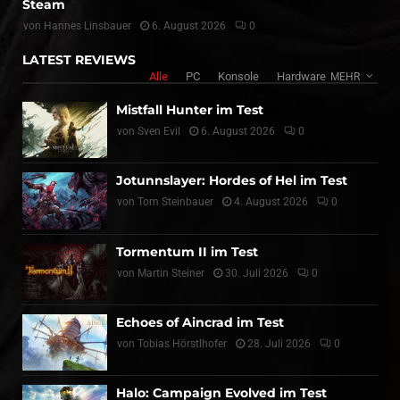
Steam
von
Hannes Linsbauer
6. August 2026
0
LATEST REVIEWS
Alle
PC
Konsole
Hardware
MEHR
Mistfall Hunter im Test
von
Sven Evil
6. August 2026
0
Jotunnslayer: Hordes of Hel im Test
von
Tom Steinbauer
4. August 2026
0
Tormentum II im Test
von
Martin Steiner
30. Juli 2026
0
Echoes of Aincrad im Test
von
Tobias Hörstlhofer
28. Juli 2026
0
Halo: Campaign Evolved im Test