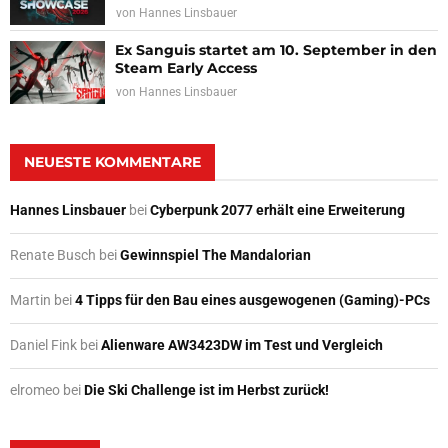
von
Hannes Linsbauer
Ex Sanguis startet am 10. September in den
Steam Early Access
von
Hannes Linsbauer
NEUESTE KOMMENTARE
Hannes Linsbauer
bei
Cyberpunk 2077 erhält eine Erweiterung
Renate Busch
bei
Gewinnspiel The Mandalorian
Martin
bei
4 Tipps für den Bau eines ausgewogenen (Gaming)-PCs
Daniel Fink
bei
Alienware AW3423DW im Test und Vergleich
elromeo
bei
Die Ski Challenge ist im Herbst zurück!