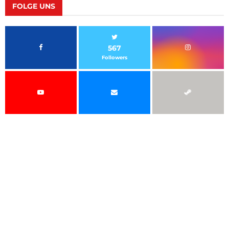
FOLGE UNS
567
Followers