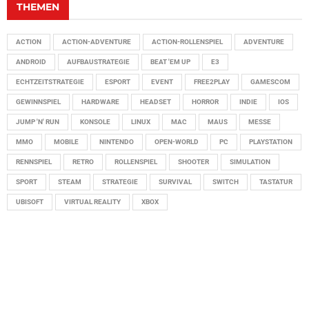
THEMEN
ACTION
ACTION-ADVENTURE
ACTION-ROLLENSPIEL
ADVENTURE
ANDROID
AUFBAUSTRATEGIE
BEAT 'EM UP
E3
ECHTZEITSTRATEGIE
ESPORT
EVENT
FREE2PLAY
GAMESCOM
GEWINNSPIEL
HARDWARE
HEADSET
HORROR
INDIE
IOS
JUMP 'N' RUN
KONSOLE
LINUX
MAC
MAUS
MESSE
MMO
MOBILE
NINTENDO
OPEN-WORLD
PC
PLAYSTATION
RENNSPIEL
RETRO
ROLLENSPIEL
SHOOTER
SIMULATION
SPORT
STEAM
STRATEGIE
SURVIVAL
SWITCH
TASTATUR
UBISOFT
VIRTUAL REALITY
XBOX