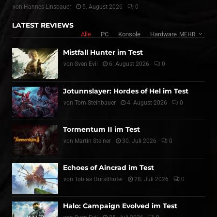
von
Hannes Linsbauer
5. August 2026
0
LATEST REVIEWS
Alle
PC
Konsole
Hardware
MEHR
Mistfall Hunter im Test
von
Sven Evil
6. August 2026
0
Jotunnslayer: Hordes of Hel im Test
von
Tom Steinbauer
4. August 2026
0
Tormentum II im Test
von
Martin Steiner
30. Juli 2026
0
Echoes of Aincrad im Test
von
Tobias Hörstlhofer
28. Juli 2026
0
Halo: Campaign Evolved im Test