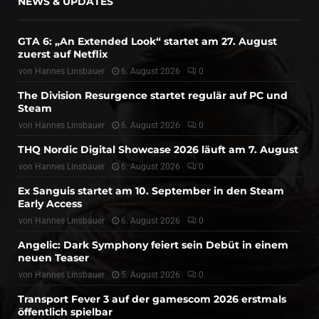
NEWS & UPDATES
GTA 6: „An Extended Look“ startet am 27. August
zuerst auf Netflix
von
Hannes Linsbauer
6. August 2026
0
The Division Resurgence startet regulär auf PC und
Steam
von
Hannes Linsbauer
6. August 2026
0
THQ Nordic Digital Showcase 2026 läuft am 7. August
von
Hannes Linsbauer
6. August 2026
0
Ex Sanguis startet am 10. September in den Steam
Early Access
von
Hannes Linsbauer
6. August 2026
0
Angelic: Dark Symphony feiert sein Debüt in einem
neuen Teaser
von
Hannes Linsbauer
5. August 2026
0
Transport Fever 3 auf der gamescom 2026 erstmals
öffentlich spielbar