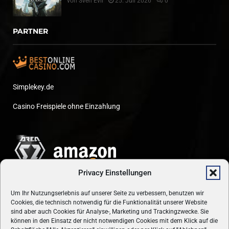
von
Sven Evil
25. Juli 2026
0
PARTNER
Simplekey.de
Casino Freispiele ohne Einzahlung
Privacy Einstellungen
Um Ihr Nutzungserlebnis auf unserer Seite zu verbessern, benutzen wir
Cookies, die technisch notwendig für die Funktionalität unserer Website
sind aber auch Cookies für Analyse-, Marketing und Trackingzwecke. Sie
können in den Einsatz der nicht notwendigen Cookies mit dem Klick auf die