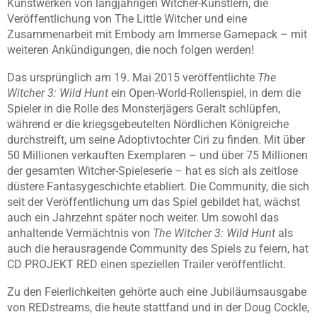
Kunstwerken von langjährigen Witcher-Künstlern, die
Veröffentlichung von The Little Witcher und eine
Zusammenarbeit mit Embody am Immerse Gamepack – mit
weiteren Ankündigungen, die noch folgen werden!
Das ursprünglich am 19. Mai 2015 veröffentlichte
The
Witcher 3: Wild Hunt
ein Open-World-Rollenspiel, in dem die
Spieler in die Rolle des Monsterjägers Geralt schlüpfen,
während er die kriegsgebeutelten Nördlichen Königreiche
durchstreift, um seine Adoptivtochter Ciri zu finden. Mit über
50 Millionen verkauften Exemplaren – und über 75 Millionen
der gesamten Witcher-Spieleserie – hat es sich als zeitlose
düstere Fantasygeschichte etabliert. Die Community, die sich
seit der Veröffentlichung um das Spiel gebildet hat, wächst
auch ein Jahrzehnt später noch weiter. Um sowohl das
anhaltende Vermächtnis von
The Witcher 3: Wild Hunt
als
auch die herausragende Community des Spiels zu feiern, hat
CD PROJEKT RED einen speziellen Trailer veröffentlicht.
Zu den Feierlichkeiten gehörte auch eine Jubiläumsausgabe
von REDstreams, die heute stattfand und in der Doug Cockle,