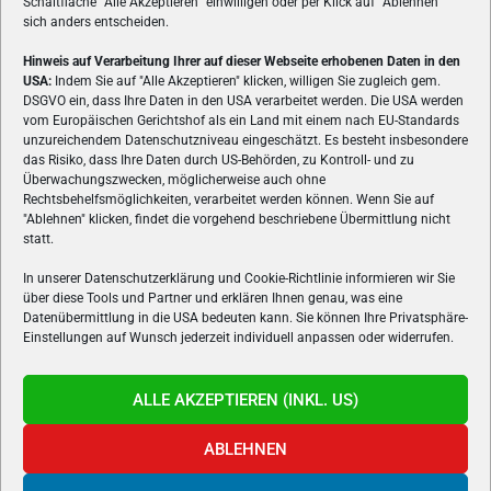
Schaltfläche
"
Alle Akzeptieren
"
einwilligen oder per Klick auf
"
Ablehnen
"
sich anders entscheiden.
Hinweis auf Verarbeitung Ihrer auf dieser Webseite erhobenen Daten in den
USA:
Indem Sie auf "Alle Akzeptieren" klicken, willigen Sie zugleich gem.
ÜBER UNS
DSGVO ein, dass Ihre Daten in den USA verarbeitet werden. Die USA werden
vom Europäischen Gerichtshof als ein Land mit einem nach EU-Standards
VON GAMERN, FÜR GAMER! Gamers.at ist das älteste Online-
unzureichendem Datenschutzniveau eingeschätzt. Es besteht insbesondere
Spielemagazin Österreichs und bringt täglich aktuelle News,
das Risiko, dass Ihre Daten durch US-Behörden, zu Kontroll- und zu
Reviews und Videos zu PC- und Konsolenspielen, Gaming-
Überwachungszwecken, möglicherweise auch ohne
Rechtsbehelfsmöglichkeiten, verarbeitet werden können. Wenn Sie auf
Hardware und aus der Welt des e-Sport's.
"Ablehnen" klicken, findet die vorgehend beschriebene Übermittlung nicht
statt.
Schreib uns:
redaktion@gamers.at
In unserer Datenschutzerklärung und Cookie-Richtlinie informieren wir Sie
über diese Tools und Partner und erklären Ihnen genau, was eine
FOLGE UNS
Datenübermittlung in die USA bedeuten kann. Sie können Ihre Privatsphäre-
Einstellungen auf Wunsch jederzeit individuell anpassen oder widerrufen.
ALLE AKZEPTIEREN (INKL. US)
ABLEHNEN