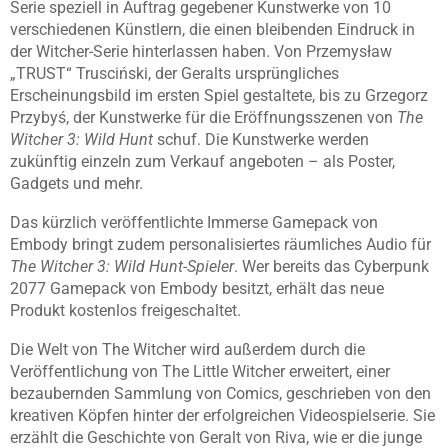
Serie speziell in Auftrag gegebener Kunstwerke von 10
verschiedenen Künstlern, die einen bleibenden Eindruck in
der Witcher-Serie hinterlassen haben. Von Przemysław
„TRUST“ Trusciński, der Geralts ursprüngliches
Erscheinungsbild im ersten Spiel gestaltete, bis zu Grzegorz
Przybyś, der Kunstwerke für die Eröffnungsszenen von
The
Witcher 3: Wild Hunt
schuf. Die Kunstwerke werden
zukünftig einzeln zum Verkauf angeboten – als Poster,
Gadgets und mehr.
Das kürzlich veröffentlichte Immerse Gamepack von
Embody bringt zudem personalisiertes räumliches Audio für
The Witcher 3: Wild Hunt-Spieler
. Wer bereits das Cyberpunk
2077 Gamepack von Embody besitzt, erhält das neue
Produkt kostenlos freigeschaltet.
Die Welt von The Witcher wird außerdem durch die
Veröffentlichung von The Little Witcher erweitert, einer
bezaubernden Sammlung von Comics, geschrieben von den
kreativen Köpfen hinter der erfolgreichen Videospielserie. Sie
erzählt die Geschichte von Geralt von Riva, wie er die junge