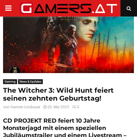
PRIMARY
MENU
Gaming
News & Updates
The Witcher 3: Wild Hunt feiert
seinen zehnten Geburtstag!
von
Hannes Linsbauer
20. Mai 2025
0
CD PROJEKT RED feiert 10 Jahre
Monsterjagd mit einem speziellen
Jubiläumstrailer und einem Livestream –