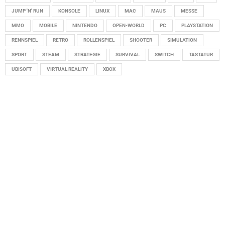
JUMP 'N' RUN
KONSOLE
LINUX
MAC
MAUS
MESSE
MMO
MOBILE
NINTENDO
OPEN-WORLD
PC
PLAYSTATION
RENNSPIEL
RETRO
ROLLENSPIEL
SHOOTER
SIMULATION
SPORT
STEAM
STRATEGIE
SURVIVAL
SWITCH
TASTATUR
UBISOFT
VIRTUAL REALITY
XBOX