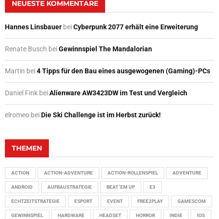
NEUESTE KOMMENTARE
Hannes Linsbauer
bei
Cyberpunk 2077 erhält eine Erweiterung
Renate Busch
bei
Gewinnspiel The Mandalorian
Martin
bei
4 Tipps für den Bau eines ausgewogenen (Gaming)-PCs
Daniel Fink
bei
Alienware AW3423DW im Test und Vergleich
elromeo
bei
Die Ski Challenge ist im Herbst zurück!
THEMEN
ACTION
ACTION-ADVENTURE
ACTION-ROLLENSPIEL
ADVENTURE
ANDROID
AUFBAUSTRATEGIE
BEAT 'EM UP
E3
ECHTZEITSTRATEGIE
ESPORT
EVENT
FREE2PLAY
GAMESCOM
GEWINNSPIEL
HARDWARE
HEADSET
HORROR
INDIE
IOS