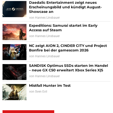
Daedalic Entertainment zeigt neues
Erscheinungsbild und kündigt August-
Showcase an
von
Hannes Linsbauer
Expeditions: Samurai startet im Early
Access auf Steam
von
Hannes Linsbauer
NC zeigt AION 2, CINDER CITY und Project
Bonfire bei der gamescom 2026
von
Hannes Linsbauer
SANDISK Optimus SSDs starten im Handel
– neue GX C50 erweitert Xbox Series X|S
von
Hannes Linsbauer
Mistfall Hunter im Test
von
Sven Evil