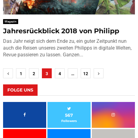
Magazin
Jahresrückblick 2018 von Philipp
Das Jahr neigt sich dem Ende zu, ein guter Zeitpunkt nun
auch die Reisen unseres zweiten Philipps in digitale Welten,
Revue passieren zu lassen. Ganzen...
Seitennummerierung
1
2
3
4
…
12
der
Beiträge
FOLGE UNS
567
Followers