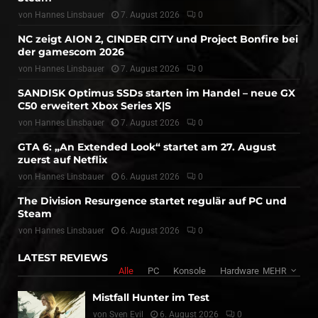
von
Hannes Linsbauer
7. August 2026
0
NC zeigt AION 2, CINDER CITY und Project Bonfire bei
der gamescom 2026
von
Hannes Linsbauer
7. August 2026
0
SANDISK Optimus SSDs starten im Handel – neue GX
C50 erweitert Xbox Series X|S
von
Hannes Linsbauer
7. August 2026
0
GTA 6: „An Extended Look“ startet am 27. August
zuerst auf Netflix
von
Hannes Linsbauer
6. August 2026
0
The Division Resurgence startet regulär auf PC und
Steam
von
Hannes Linsbauer
6. August 2026
0
LATEST REVIEWS
Alle
PC
Konsole
Hardware
MEHR
Mistfall Hunter im Test
von
Sven Evil
6. August 2026
0