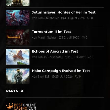
Jotunnslayer: Hordes of Hel im Test
von
Tom Steinbauer
4. August 2026
0
Tormentum II im Test
von
Martin Steiner
30. Juli 2026
0
Echoes of Aincrad im Test
von
Tobias Hörstlhofer
28. Juli 2026
0
Halo: Campaign Evolved im Test
von
Sven Evil
25. Juli 2026
0
PARTNER