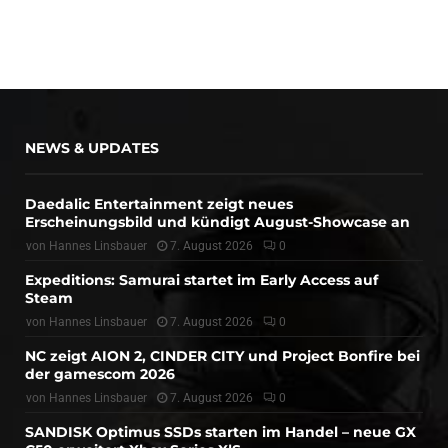
NEWS & UPDATES
Daedalic Entertainment zeigt neues
Erscheinungsbild und kündigt August-Showcase an
von
Hannes Linsbauer
7. August 2026
0
Expeditions: Samurai startet im Early Access auf
Steam
von
Hannes Linsbauer
7. August 2026
0
NC zeigt AION 2, CINDER CITY und Project Bonfire bei
der gamescom 2026
von
Hannes Linsbauer
7. August 2026
0
SANDISK Optimus SSDs starten im Handel – neue GX