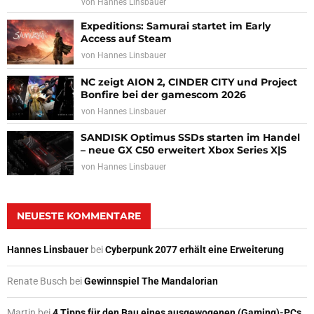
von
Hannes Linsbauer
Expeditions: Samurai startet im Early
Access auf Steam
von
Hannes Linsbauer
NC zeigt AION 2, CINDER CITY und Project
Bonfire bei der gamescom 2026
von
Hannes Linsbauer
SANDISK Optimus SSDs starten im Handel
– neue GX C50 erweitert Xbox Series X|S
von
Hannes Linsbauer
NEUESTE KOMMENTARE
Hannes Linsbauer
bei
Cyberpunk 2077 erhält eine Erweiterung
Renate Busch
bei
Gewinnspiel The Mandalorian
Martin
bei
4 Tipps für den Bau eines ausgewogenen (Gaming)-PCs