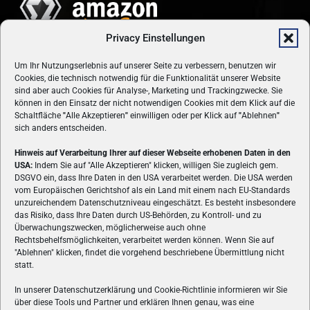
Privacy Einstellungen
Um Ihr Nutzungserlebnis auf unserer Seite zu verbessern, benutzen wir
Cookies, die technisch notwendig für die Funktionalität unserer Website
sind aber auch Cookies für Analyse-, Marketing und Trackingzwecke. Sie
können in den Einsatz der nicht notwendigen Cookies mit dem Klick auf die
Schaltfläche
"
Alle Akzeptieren
"
einwilligen oder per Klick auf
"
Ablehnen
"
sich anders entscheiden.
Hinweis auf Verarbeitung Ihrer auf dieser Webseite erhobenen Daten in den
USA:
Indem Sie auf "Alle Akzeptieren" klicken, willigen Sie zugleich gem.
ÜBER UNS
DSGVO ein, dass Ihre Daten in den USA verarbeitet werden. Die USA werden
vom Europäischen Gerichtshof als ein Land mit einem nach EU-Standards
VON GAMERN, FÜR GAMER! Gamers.at ist das älteste Online-
unzureichendem Datenschutzniveau eingeschätzt. Es besteht insbesondere
Spielemagazin Österreichs und bringt täglich aktuelle News,
das Risiko, dass Ihre Daten durch US-Behörden, zu Kontroll- und zu
Reviews und Videos zu PC- und Konsolenspielen, Gaming-
Überwachungszwecken, möglicherweise auch ohne
Hardware und aus der Welt des e-Sport's.
Rechtsbehelfsmöglichkeiten, verarbeitet werden können. Wenn Sie auf
"Ablehnen" klicken, findet die vorgehend beschriebene Übermittlung nicht
Schreib uns:
redaktion@gamers.at
statt.
In unserer Datenschutzerklärung und Cookie-Richtlinie informieren wir Sie
über diese Tools und Partner und erklären Ihnen genau, was eine
FOLGE UNS