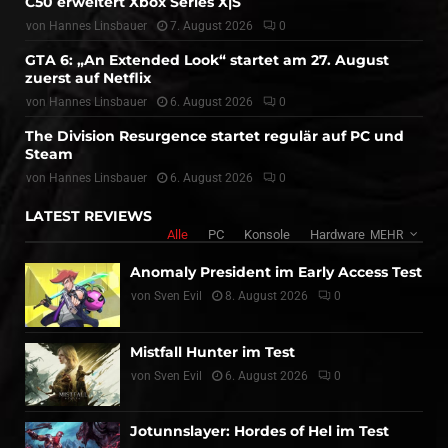
C50 erweitert Xbox Series X|S
von
Hannes Linsbauer
7. August 2026
0
GTA 6: „An Extended Look“ startet am 27. August
zuerst auf Netflix
von
Hannes Linsbauer
6. August 2026
0
The Division Resurgence startet regulär auf PC und
Steam
von
Hannes Linsbauer
6. August 2026
0
LATEST REVIEWS
Alle
PC
Konsole
Hardware
MEHR
Anomaly President im Early Access Test
von
Sven Evil
8. August 2026
0
Mistfall Hunter im Test
von
Sven Evil
6. August 2026
0
Jotunnslayer: Hordes of Hel im Test