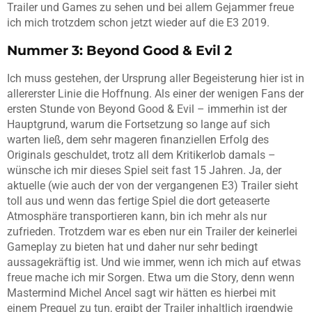
Trailer und Games zu sehen und bei allem Gejammer freue
ich mich trotzdem schon jetzt wieder auf die E3 2019.
Nummer 3: Beyond Good & Evil 2
Ich muss gestehen, der Ursprung aller Begeisterung hier ist in
allererster Linie die Hoffnung. Als einer der wenigen Fans der
ersten Stunde von Beyond Good & Evil – immerhin ist der
Hauptgrund, warum die Fortsetzung so lange auf sich
warten ließ, dem sehr mageren finanziellen Erfolg des
Originals geschuldet, trotz all dem Kritikerlob damals –
wünsche ich mir dieses Spiel seit fast 15 Jahren. Ja, der
aktuelle (wie auch der von der vergangenen E3) Trailer sieht
toll aus und wenn das fertige Spiel die dort geteaserte
Atmosphäre transportieren kann, bin ich mehr als nur
zufrieden. Trotzdem war es eben nur ein Trailer der keinerlei
Gameplay zu bieten hat und daher nur sehr bedingt
aussagekräftig ist. Und wie immer, wenn ich mich auf etwas
freue mache ich mir Sorgen. Etwa um die Story, denn wenn
Mastermind Michel Ancel sagt wir hätten es hierbei mit
einem Prequel zu tun, ergibt der Trailer inhaltlich irgendwie