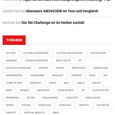
Daniel Fink
bei
Alienware AW3423DW im Test und Vergleich
elromeo
bei
Die Ski Challenge ist im Herbst zurück!
THEMEN
ACTION
ACTION-ADVENTURE
ACTION-ROLLENSPIEL
ADVENTURE
ANDROID
AUFBAUSTRATEGIE
BEAT 'EM UP
E3
ECHTZEITSTRATEGIE
ESPORT
EVENT
FREE2PLAY
GAMESCOM
GEWINNSPIEL
HARDWARE
HEADSET
HORROR
INDIE
IOS
JUMP 'N' RUN
KONSOLE
LINUX
MAC
MAUS
MESSE
MMO
MOBILE
NINTENDO
OPEN-WORLD
PC
PLAYSTATION
RENNSPIEL
RETRO
ROLLENSPIEL
SHOOTER
SIMULATION
SPORT
STEAM
STRATEGIE
SURVIVAL
SWITCH
TASTATUR
UBISOFT
VIRTUAL REALITY
XBOX