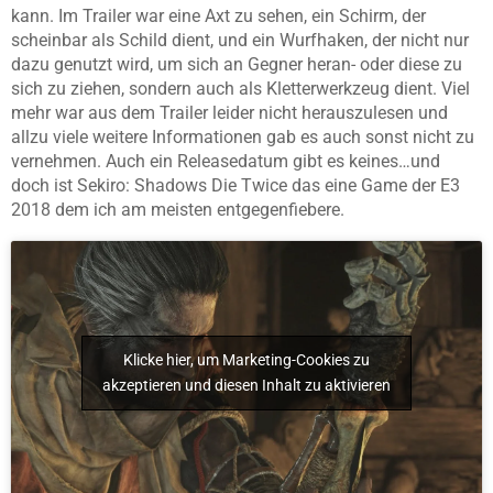
kann. Im Trailer war eine Axt zu sehen, ein Schirm, der
scheinbar als Schild dient, und ein Wurfhaken, der nicht nur
dazu genutzt wird, um sich an Gegner heran- oder diese zu
sich zu ziehen, sondern auch als Kletterwerkzeug dient. Viel
mehr war aus dem Trailer leider nicht herauszulesen und
allzu viele weitere Informationen gab es auch sonst nicht zu
vernehmen. Auch ein Releasedatum gibt es keines…und
doch ist Sekiro: Shadows Die Twice das eine Game der E3
2018 dem ich am meisten entgegenfiebere.
Klicke hier, um Marketing-Cookies zu
akzeptieren und diesen Inhalt zu aktivieren