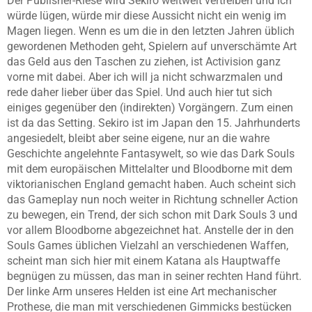
Der Publisher-Riese wird Sekiro weltweit vertreiben und ich
würde lügen, würde mir diese Aussicht nicht ein wenig im
Magen liegen. Wenn es um die in den letzten Jahren üblich
gewordenen Methoden geht, Spielern auf unverschämte Art
das Geld aus den Taschen zu ziehen, ist Activision ganz
vorne mit dabei. Aber ich will ja nicht schwarzmalen und
rede daher lieber über das Spiel. Und auch hier tut sich
einiges gegenüber den (indirekten) Vorgängern. Zum einen
ist da das Setting. Sekiro ist im Japan den 15. Jahrhunderts
angesiedelt, bleibt aber seine eigene, nur an die wahre
Geschichte angelehnte Fantasywelt, so wie das Dark Souls
mit dem europäischen Mittelalter und Bloodborne mit dem
viktorianischen England gemacht haben. Auch scheint sich
das Gameplay nun noch weiter in Richtung schneller Action
zu bewegen, ein Trend, der sich schon mit Dark Souls 3 und
vor allem Bloodborne abgezeichnet hat. Anstelle der in den
Souls Games üblichen Vielzahl an verschiedenen Waffen,
scheint man sich hier mit einem Katana als Hauptwaffe
begnügen zu müssen, das man in seiner rechten Hand führt.
Der linke Arm unseres Helden ist eine Art mechanischer
Prothese, die man mit verschiedenen Gimmicks bestücken