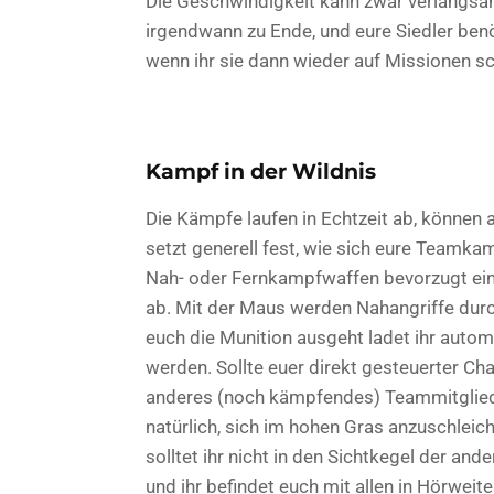
Die Geschwindigkeit kann zwar verlangsam
irgendwann zu Ende, und eure Siedler benö
wenn ihr sie dann wieder auf Missionen sc
Kampf in der Wildnis
Die Kämpfe laufen in Echtzeit ab, können a
setzt generell fest, wie sich eure Teamkam
Nah- oder Fernkampfwaffen bevorzugt einset
ab. Mit der Maus werden Nahangriffe dur
euch die Munition ausgeht ladet ihr auto
werden. Sollte euer direkt gesteuerter Ch
anderes (noch kämpfendes) Teammitglied. B
natürlich, sich im hohen Gras anzuschleich
solltet ihr nicht in den Sichtkegel der and
und ihr befindet euch mit allen in Hörwei