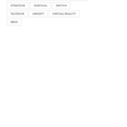
STRATEGIE
SURVIVAL
SWITCH
TASTATUR
UBISOFT
VIRTUAL REALITY
XBOX