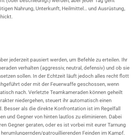
t (oder beschleunigt) werden, aber jeder Tag geht
tigen Nahrung, Unterkunft, Heilmittel… und Ausrüstung,
hickt.
ber jederzeit pausiert werden, um Befehle zu erteilen. Ihr
eraden verhalten (aggressiv, neutral, defensiv) und ob sie
zen sollen. In der Echtzeit läuft jedoch alles recht flott
chgeführt oder mit der Feuerwaffe geschossen, wenn
matisch nach. Verletzte Teamkameraden können geheilt
arakter niedergehen, steuert ihr automatisch einen
esser als die direkte Konfrontation ist im Regelfall
en und Gegner von hinten lautlos zu eliminieren. Dabei
eren Gegner geraten, oder es ist vorbei mit eurer Tarnung
te herumlungernden/patrouillierenden Feinden im Kampf.