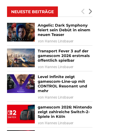
NEUESTE BEITRÄGE
Angelic: Dark Symphony
feiert sein Debüt in einem
neuen Teaser
von
Hannes Linsbauer
Transport Fever 3 auf der
gamescom 2026 erstmals
öffentlich spielbar
von
Hannes Linsbauer
Level Infinite zeigt
gamescom-Line-up mit
CONTROL Resonant und
mehr
von
Hannes Linsbauer
gamescom 2026: Nintendo
zeigt zahlreiche Switch-2-
Spiele in Köln
von
Hannes Linsbauer