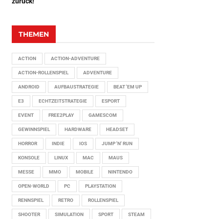
zurück!
THEMEN
ACTION
ACTION-ADVENTURE
ACTION-ROLLENSPIEL
ADVENTURE
ANDROID
AUFBAUSTRATEGIE
BEAT 'EM UP
E3
ECHTZEITSTRATEGIE
ESPORT
EVENT
FREE2PLAY
GAMESCOM
GEWINNSPIEL
HARDWARE
HEADSET
HORROR
INDIE
IOS
JUMP 'N' RUN
KONSOLE
LINUX
MAC
MAUS
MESSE
MMO
MOBILE
NINTENDO
OPEN-WORLD
PC
PLAYSTATION
RENNSPIEL
RETRO
ROLLENSPIEL
SHOOTER
SIMULATION
SPORT
STEAM