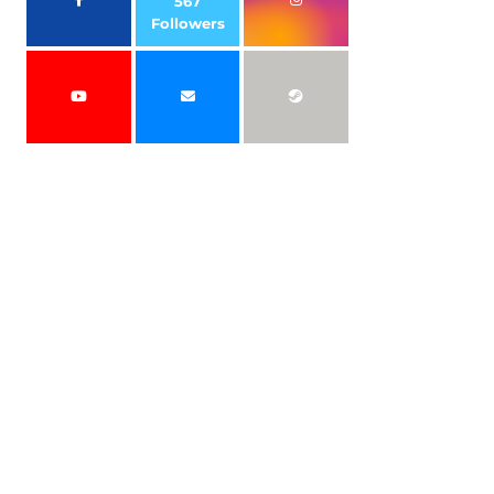
567
Followers