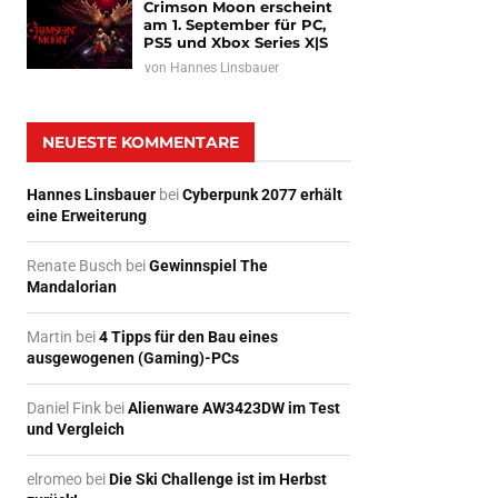
Crimson Moon erscheint
am 1. September für PC,
PS5 und Xbox Series X|S
von
Hannes Linsbauer
NEUESTE KOMMENTARE
Hannes Linsbauer
bei
Cyberpunk 2077 erhält
eine Erweiterung
Renate Busch
bei
Gewinnspiel The
Mandalorian
Martin
bei
4 Tipps für den Bau eines
ausgewogenen (Gaming)-PCs
Daniel Fink
bei
Alienware AW3423DW im Test
und Vergleich
elromeo
bei
Die Ski Challenge ist im Herbst