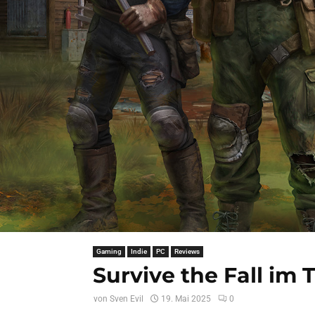
Gaming
Indie
PC
Reviews
Survive the Fall im 
von
Sven Evil
19. Mai 2025
0