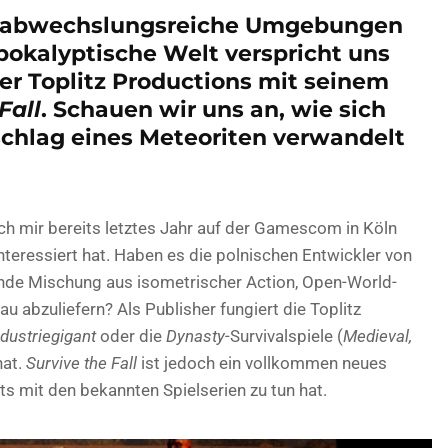
, abwechslungsreiche Umgebungen
pokalyptische Welt verspricht uns
her Toplitz Productions mit seinem
Fall
. Schauen wir uns an, wie sich
chlag eines Meteoriten verwandelt
 ich mir bereits letztes Jahr auf der Gamescom in Köln
teressiert hat. Haben es die polnischen Entwickler von
ende Mischung aus isometrischer Action, Open-World-
abzuliefern? Als Publisher fungiert die Toplitz
ndustriegigant
oder die
Dynasty
-Survivalspiele (
Medieval,
hat.
Survive the Fall
ist jedoch ein vollkommen neues
ts mit den bekannten Spielserien zu tun hat.