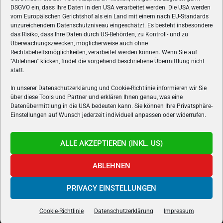
ÜBER UNS
DSGVO ein, dass Ihre Daten in den USA verarbeitet werden. Die USA werden
vom Europäischen Gerichtshof als ein Land mit einem nach EU-Standards
VON GAMERN, FÜR GAMER! Gamers.at ist das älteste Online-
unzureichendem Datenschutzniveau eingeschätzt. Es besteht insbesondere
Spielemagazin Österreichs und bringt täglich aktuelle News,
das Risiko, dass Ihre Daten durch US-Behörden, zu Kontroll- und zu
Reviews und Videos zu PC- und Konsolenspielen, Gaming-
Überwachungszwecken, möglicherweise auch ohne
Hardware und aus der Welt des e-Sport's.
Rechtsbehelfsmöglichkeiten, verarbeitet werden können. Wenn Sie auf
"Ablehnen" klicken, findet die vorgehend beschriebene Übermittlung nicht
Schreib uns:
redaktion@gamers.at
statt.
In unserer Datenschutzerklärung und Cookie-Richtlinie informieren wir Sie
über diese Tools und Partner und erklären Ihnen genau, was eine
FOLGE UNS
Datenübermittlung in die USA bedeuten kann. Sie können Ihre Privatsphäre-
Einstellungen auf Wunsch jederzeit individuell anpassen oder widerrufen.
ALLE AKZEPTIEREN (INKL. US)
ABLEHNEN
PRIVACY EINSTELLUNGEN
Gamers.at v6 © 1999-2024 All Rights Reserved -
Kontakt
|
Impressum
|
Datenschutzerklärung
|
Cookie Richtline
- Developed by
linomedia
Cookie-Richtlinie
Datenschutzerklärung
Impressum
powered by
overclockers.at