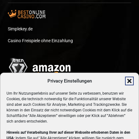
Simplekey.de
Casino Freispiele ohne Einzahlung
Privacy Einstellungen
Um Ihr Nutzungserlebnis auf unserer Seite zu verbessern, benutzen wir
Cookies, die technisch notwendig für die Funktionalität unserer Website
sind aber auch Cookies für Analyse-, Marketing und Trackingzwecke. Sie
können in den Einsatz der nicht notwendigen Cookies mit dem Klick auf die
Schaltfläche
"
Alle Akzeptieren
"
einwilligen oder per Klick auf
"
Ablehnen
"
sich anders entscheiden.
Hinweis auf Verarbeitung Ihrer auf dieser Webseite erhobenen Daten in den
USA:
Indem Sie auf "Alle Akzeptieren" klicken, willigen Sie zugleich gem.