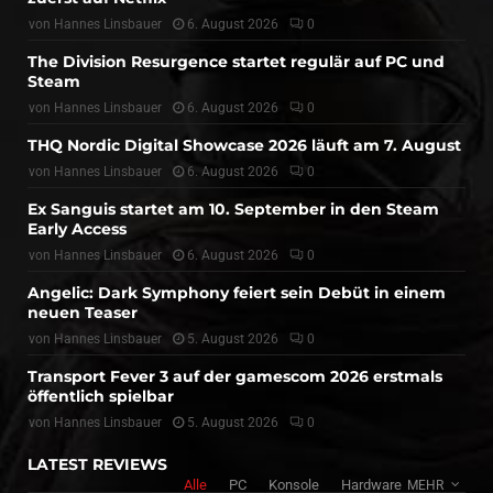
von
Hannes Linsbauer
6. August 2026
0
The Division Resurgence startet regulär auf PC und
Steam
von
Hannes Linsbauer
6. August 2026
0
THQ Nordic Digital Showcase 2026 läuft am 7. August
von
Hannes Linsbauer
6. August 2026
0
Ex Sanguis startet am 10. September in den Steam
Early Access
von
Hannes Linsbauer
6. August 2026
0
Angelic: Dark Symphony feiert sein Debüt in einem
neuen Teaser
von
Hannes Linsbauer
5. August 2026
0
Transport Fever 3 auf der gamescom 2026 erstmals
öffentlich spielbar
von
Hannes Linsbauer
5. August 2026
0
LATEST REVIEWS
Alle
PC
Konsole
Hardware
MEHR