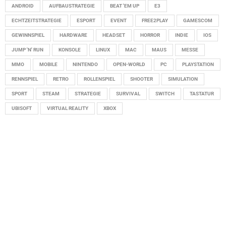
ANDROID
AUFBAUSTRATEGIE
BEAT 'EM UP
E3
ECHTZEITSTRATEGIE
ESPORT
EVENT
FREE2PLAY
GAMESCOM
GEWINNSPIEL
HARDWARE
HEADSET
HORROR
INDIE
IOS
JUMP 'N' RUN
KONSOLE
LINUX
MAC
MAUS
MESSE
MMO
MOBILE
NINTENDO
OPEN-WORLD
PC
PLAYSTATION
RENNSPIEL
RETRO
ROLLENSPIEL
SHOOTER
SIMULATION
SPORT
STEAM
STRATEGIE
SURVIVAL
SWITCH
TASTATUR
UBISOFT
VIRTUAL REALITY
XBOX