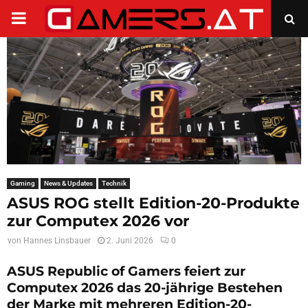
PRIMARY
MENU
Gaming
News & Updates
Technik
ASUS ROG stellt Edition-20-Produkte
zur Computex 2026 vor
von
Hannes Linsbauer
2. Juni 2026
0
ASUS Republic of Gamers feiert zur
Computex 2026 das 20-jährige Bestehen
der Marke mit mehreren Edition-20-