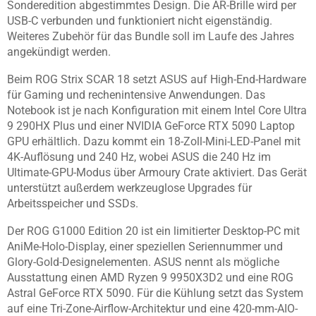
Sonderedition abgestimmtes Design. Die AR-Brille wird per
USB-C verbunden und funktioniert nicht eigenständig.
Weiteres Zubehör für das Bundle soll im Laufe des Jahres
angekündigt werden.
Beim ROG Strix SCAR 18 setzt ASUS auf High-End-Hardware
für Gaming und rechenintensive Anwendungen. Das
Notebook ist je nach Konfiguration mit einem Intel Core Ultra
9 290HX Plus und einer NVIDIA GeForce RTX 5090 Laptop
GPU erhältlich. Dazu kommt ein 18-Zoll-Mini-LED-Panel mit
4K-Auflösung und 240 Hz, wobei ASUS die 240 Hz im
Ultimate-GPU-Modus über Armoury Crate aktiviert. Das Gerät
unterstützt außerdem werkzeuglose Upgrades für
Arbeitsspeicher und SSDs.
Der ROG G1000 Edition 20 ist ein limitierter Desktop-PC mit
AniMe-Holo-Display, einer speziellen Seriennummer und
Glory-Gold-Designelementen. ASUS nennt als mögliche
Ausstattung einen AMD Ryzen 9 9950X3D2 und eine ROG
Astral GeForce RTX 5090. Für die Kühlung setzt das System
auf eine Tri-Zone-Airflow-Architektur und eine 420-mm-AIO-