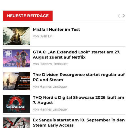
NEUESTE BEITRÄGE
Mistfall Hunter im Test
von
Sven Evil
GTA 6: „An Extended Look“ startet am 27.
August zuerst auf Netflix
von
Hannes Linsbauer
The Division Resurgence startet regulär auf
PC und Steam
von
Hannes Linsbauer
THQ Nordic Digital Showcase 2026 läuft am
7. August
von
Hannes Linsbauer
Ex Sanguis startet am 10. September in den
Steam Early Access