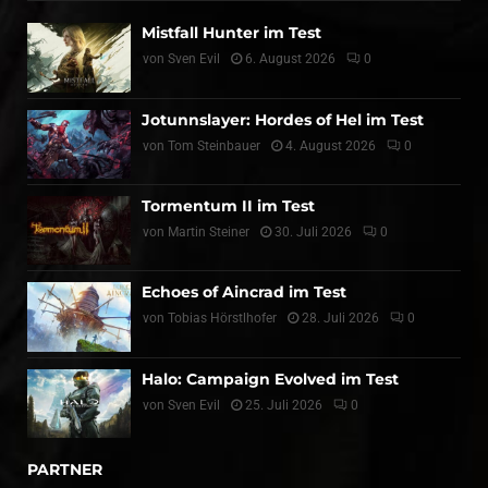
Mistfall Hunter im Test
von
Sven Evil
6. August 2026
0
Jotunnslayer: Hordes of Hel im Test
von
Tom Steinbauer
4. August 2026
0
Tormentum II im Test
von
Martin Steiner
30. Juli 2026
0
Echoes of Aincrad im Test
von
Tobias Hörstlhofer
28. Juli 2026
0
Halo: Campaign Evolved im Test
von
Sven Evil
25. Juli 2026
0
PARTNER