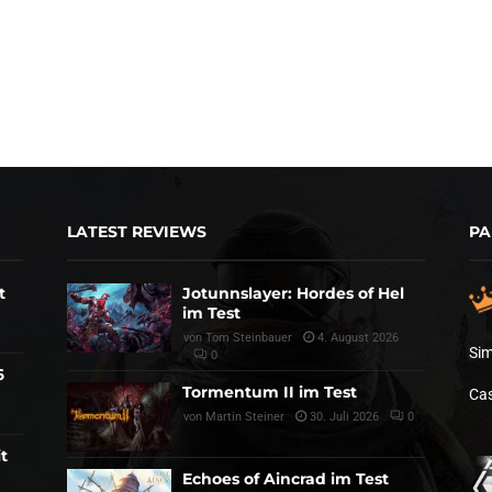
LATEST REVIEWS
PA
t
Jotunnslayer: Hordes of Hel
im Test
von
Tom Steinbauer
4. August 2026
Sim
0
6
Tormentum II im Test
Cas
von
Martin Steiner
30. Juli 2026
0
t
Echoes of Aincrad im Test