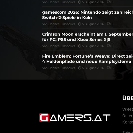
von
Hannes Linsbauer
5. August 2026
0
gamescom 2026: Nintendo zeigt zahlreic
Switch-2-Spiele in Köln
von
Hannes Linsbauer
5. August 2026
0
Crimson Moon erscheint am 1. Septembe
für PC, PS5 und Xbox Series X|S
von
Hannes Linsbauer
5. August 2026
0
Fire Emblem: Fortune’s Weave: Direct zei
4 Heldenpfade und neue Kampfsysteme
von
Hannes Linsbauer
5. August 2026
0
ÜB
VON G
Öster
Konso
Schre