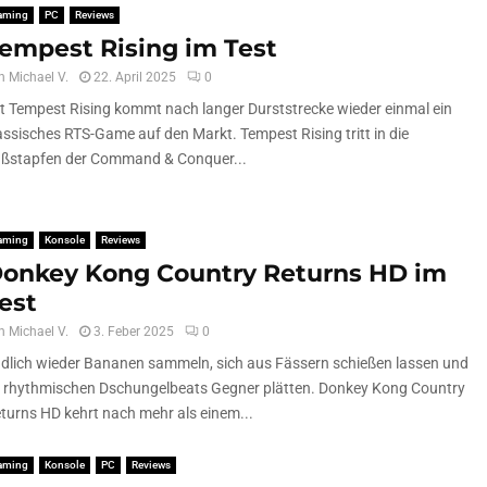
aming
PC
Reviews
empest Rising im Test
n
Michael V.
22. April 2025
0
t Tempest Rising kommt nach langer Durststrecke wieder einmal ein
assisches RTS-Game auf den Markt. Tempest Rising tritt in die
ßstapfen der Command & Conquer...
aming
Konsole
Reviews
onkey Kong Country Returns HD im
est
n
Michael V.
3. Feber 2025
0
dlich wieder Bananen sammeln, sich aus Fässern schießen lassen und
 rhythmischen Dschungelbeats Gegner plätten. Donkey Kong Country
turns HD kehrt nach mehr als einem...
aming
Konsole
PC
Reviews