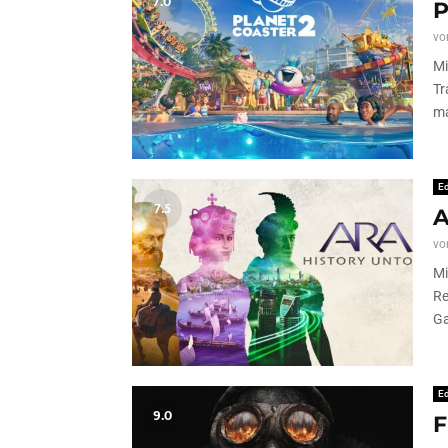
7.0
P
vo
Mi
Tr
ma
Ed
7.5
A
vo
Mi
Re
Ga
Ed
9.0
F