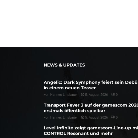
NEWS & UPDATES
Angelic: Dark Symphony feiert sein Debü
in einem neuen Teaser
von
Hannes Linsbauer
5. August 2026
0
Transport Fever 3 auf der gamescom 202
erstmals öffentlich spielbar
von
Hannes Linsbauer
5. August 2026
0
Level Infinite zeigt gamescom-Line-up mi
CONTROL Resonant und mehr