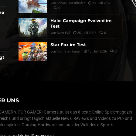
von
Tobias Hörstlhofer
28. Juli 2026
0
he
Halo: Campaign Evolved im
Test
von
Sven Evil
25. Juli 2026
0
r
Star Fox im Test
von
Tom Steinbauer
13. Juli 2026
0
gt
ER UNS
AMERN, FÜR GAMER! Gamers.at ist das älteste Online-Spielemagazin
reichs und bringt täglich aktuelle News, Reviews und Videos zu PC- und
lenspielen, Gaming-Hardware und aus der Welt des e-Sport's.
ib uns:
redaktion@gamers.at