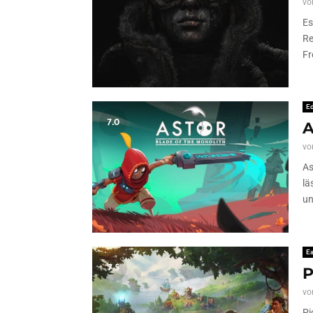
vo
Es
Re
Fr
Ed
7.0
A
vo
As
lä
un
Ea
7.5
P
vo
Pi