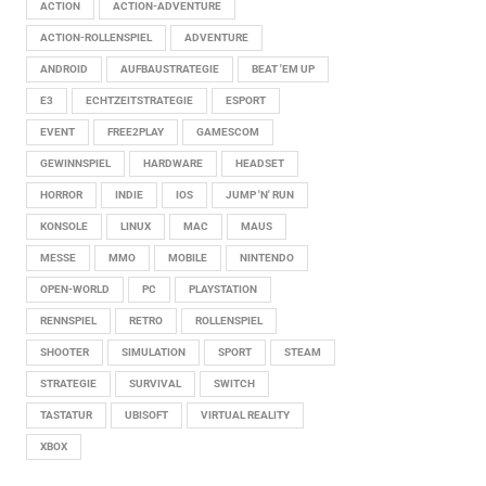
ACTION
ACTION-ADVENTURE
ACTION-ROLLENSPIEL
ADVENTURE
ANDROID
AUFBAUSTRATEGIE
BEAT 'EM UP
E3
ECHTZEITSTRATEGIE
ESPORT
EVENT
FREE2PLAY
GAMESCOM
GEWINNSPIEL
HARDWARE
HEADSET
HORROR
INDIE
IOS
JUMP 'N' RUN
KONSOLE
LINUX
MAC
MAUS
MESSE
MMO
MOBILE
NINTENDO
OPEN-WORLD
PC
PLAYSTATION
RENNSPIEL
RETRO
ROLLENSPIEL
SHOOTER
SIMULATION
SPORT
STEAM
STRATEGIE
SURVIVAL
SWITCH
TASTATUR
UBISOFT
VIRTUAL REALITY
XBOX