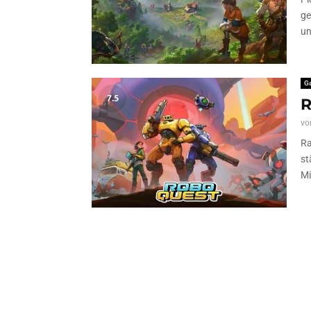
ge
un
G
7.5
R
vo
Ra
st
Mi