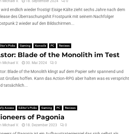
n
Michael V.
18. September 2024
0
 wird endlich wieder frostig! Eisige Kälte zieht sechs Jahre nach dem
lease des Überraschungshit Frostpunk mit seinem Nachfolger
ostpunk 2 wieder auf den Bildschirmen...
itor's Picks
Gaming
Konsole
PC
Reviews
stor: Blade of the Monolith im Test
n
Michael V.
30. Mai 2024
0
tor: Blade of the Monolith klingt auf dem Papier sehr spannend und
sst Großes hoffen. Kann das Action-RPG aber halten was es verspricht
d tatsächlich...
rly Access
Editor's Picks
Gaming
PC
Reviews
ioneers of Pagonia
n
Michael V.
18. Dezember 2023
0
oneers of Pagonia ist ein Aufbaustrategiespiel das sich selbst als