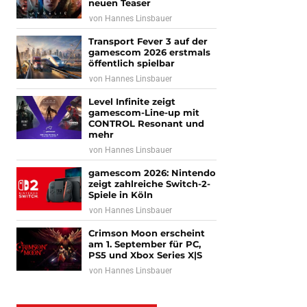
neuen Teaser
von
Hannes Linsbauer
Transport Fever 3 auf der
gamescom 2026 erstmals
öffentlich spielbar
von
Hannes Linsbauer
Level Infinite zeigt
gamescom-Line-up mit
CONTROL Resonant und
mehr
von
Hannes Linsbauer
gamescom 2026: Nintendo
zeigt zahlreiche Switch-2-
Spiele in Köln
von
Hannes Linsbauer
Crimson Moon erscheint
am 1. September für PC,
PS5 und Xbox Series X|S
von
Hannes Linsbauer