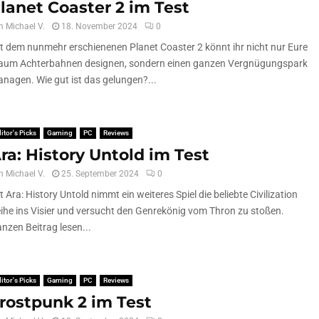
lanet Coaster 2 im Test
n
Michael V.
18. November 2024
0
t dem nunmehr erschienenen Planet Coaster 2 könnt ihr nicht nur Eure
aum Achterbahnen designen, sondern einen ganzen Vergnügungspark
nagen. Wie gut ist das gelungen?...
itor's Picks
Gaming
PC
Reviews
ra: History Untold im Test
n
Michael V.
25. September 2024
0
t Ara: History Untold nimmt ein weiteres Spiel die beliebte Civilization
ihe ins Visier und versucht den Genrekönig vom Thron zu stoßen.
nzen Beitrag lesen...
itor's Picks
Gaming
PC
Reviews
rostpunk 2 im Test