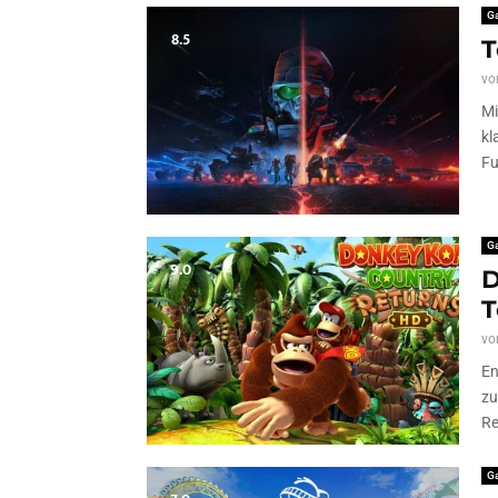
G
8.5
T
vo
Mi
kl
Fu
G
9.0
D
T
vo
En
zu
Re
G