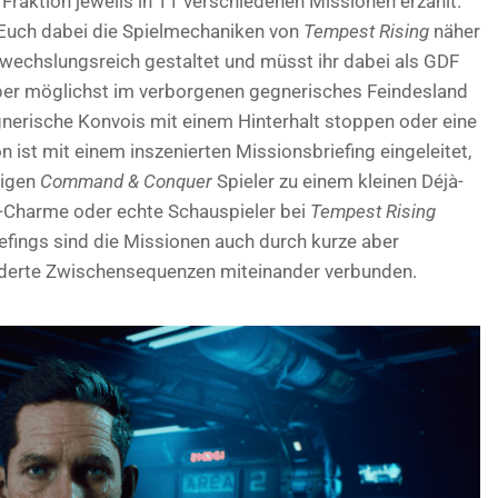
 Fraktion jeweils in 11 verschiedenen Missionen erzählt.
Euch dabei die Spielmechaniken von
Tempest Rising
näher
wechslungsreich gestaltet und müsst ihr dabei als GDF
iper möglichst im verborgenen gegnerisches Feindesland
gnerische Konvois mit einem Hinterhalt stoppen oder eine
 ist mit einem inszenierten Missionsbriefing eingeleitet,
igen
Command & Conquer
Spieler zu einem kleinen Déjà-
e-Charme oder echte Schauspieler bei
Tempest Rising
fings sind die Missionen auch durch kurze aber
derte Zwischensequenzen miteinander verbunden.