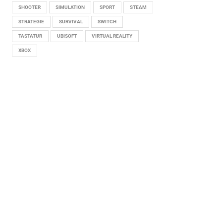
SHOOTER
SIMULATION
SPORT
STEAM
STRATEGIE
SURVIVAL
SWITCH
TASTATUR
UBISOFT
VIRTUAL REALITY
XBOX