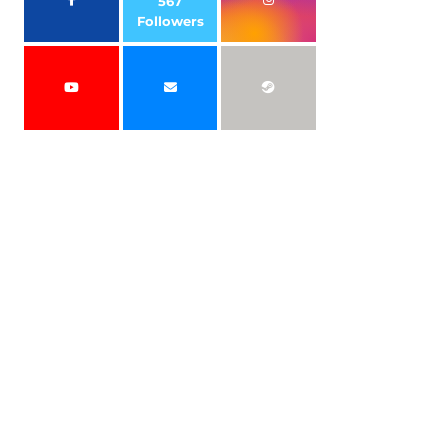
567
Followers