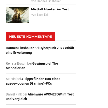
von
Hannes Linsbauer
Mistfall Hunter im Test
von
Sven Evil
NEUESTE KOMMENTARE
Hannes Linsbauer
bei
Cyberpunk 2077 erhält
eine Erweiterung
Renate Busch
bei
Gewinnspiel The
Mandalorian
Martin
bei
4 Tipps für den Bau eines
ausgewogenen (Gaming)-PCs
Daniel Fink
bei
Alienware AW3423DW im Test
und Vergleich