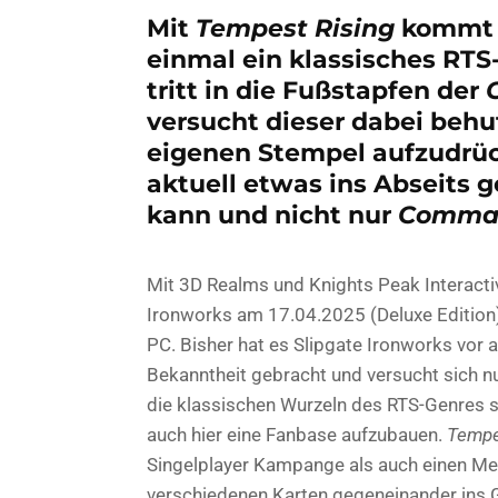
Mit
Tempest Rising
kommt n
einmal ein klassisches RT
tritt in die Fußstapfen der
versucht dieser dabei beh
eigenen Stempel aufzudrü
aktuell etwas ins Abseits
kann und nicht nur
Comman
Mit 3D Realms und Knights Peak Interactiv
Ironworks am 17.04.2025 (Deluxe Edition
PC. Bisher hat es Slipgate Ironworks vor 
Bekanntheit gebracht und versucht sich n
die klassischen Wurzeln des RTS-Genres s
auch hier eine Fanbase aufzubauen.
Tempe
Singelplayer Kampange als auch einen Meh
verschiedenen Karten gegeneinander ins 