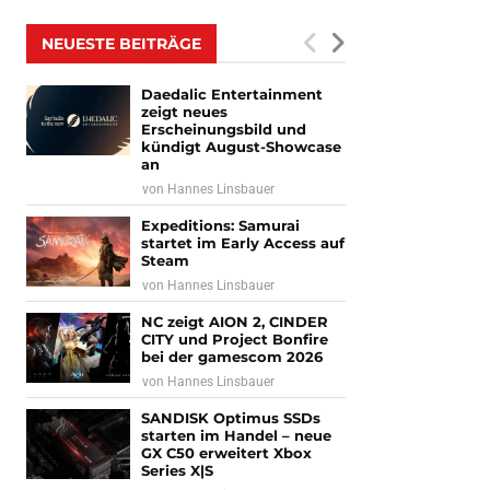
NEUESTE BEITRÄGE
Daedalic Entertainment
zeigt neues
Erscheinungsbild und
kündigt August-Showcase
an
von
Hannes Linsbauer
Expeditions: Samurai
startet im Early Access auf
Steam
von
Hannes Linsbauer
NC zeigt AION 2, CINDER
CITY und Project Bonfire
bei der gamescom 2026
von
Hannes Linsbauer
SANDISK Optimus SSDs
starten im Handel – neue
GX C50 erweitert Xbox
Series X|S