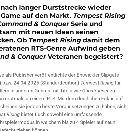
ach langer Durststrecke wieder
S-Game auf den Markt.
Tempest Rising
Command & Conquer
Serie und
utsam mit neuen Ideen seinen
cken. Ob
Tempest Rising
damit dem
 geratenen RTS-Genre Aufwind geben
d & Conquer
Veteranen begeistert?
e als Publisher veröffentlichte der Entwickler Slipgate
) bzw. 24.04.2025 (Standardedition)
Tempest Rising
für
allem in anderen Genres mit Titeln wie
Ghostrunner
zu
un erstmals an einem RTS. Mit dem deutlichen Fokus auf
cheinen sie jedoch beste Voraussetzungen zu haben, sich
st Rising
bietet Euch sowohl eine umfassende
rspielermodus in welchem bis zu 4 Spieler auf neun
Gefecht ziehen können.