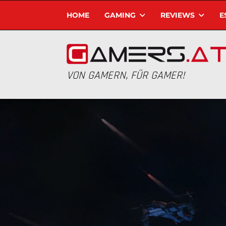
HOME
GAMING
REVIEWS
E
VON GAMERN, FÜR GAMER!