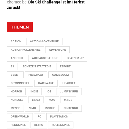
elromeo
bei
Die Ski Challenge ist im Herbst
zurück!
THEMEN
ACTION
ACTION-ADVENTURE
ACTION-ROLLENSPIEL
ADVENTURE
ANDROID
AUFBAUSTRATEGIE
BEAT 'EM UP
E3
ECHTZEITSTRATEGIE
ESPORT
EVENT
FREE2PLAY
GAMESCOM
GEWINNSPIEL
HARDWARE
HEADSET
HORROR
INDIE
IOS
JUMP 'N' RUN
KONSOLE
LINUX
MAC
MAUS
MESSE
MMO
MOBILE
NINTENDO
OPEN-WORLD
PC
PLAYSTATION
RENNSPIEL
RETRO
ROLLENSPIEL