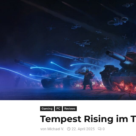
Gaming
PC
Reviews
Tempest Rising im T
von
Michael V.
22. April 2025
0