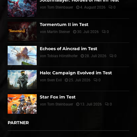
Jotunnslayer: Hordes of Hel im Test
von
Tom Steinbauer
4. August 2026
0
Tormentum II im Test
von
Martin Steiner
30. Juli 2026
0
Echoes of Aincrad im Test
von
Tobias Hörstlhofer
28. Juli 2026
0
Halo: Campaign Evolved im Test
von
Sven Evil
25. Juli 2026
0
Star Fox im Test
von
Tom Steinbauer
13. Juli 2026
0
PARTNER