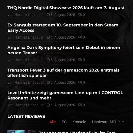
THQ Nordic Digital Showcase 2026 läuft am 7. August
von
Hannes Linsbauer
6. August 2026
0
Ex Sanguis startet am 10. September in den Steam
Early Access
von
Hannes Linsbauer
6. August 2026
0
Angelic: Dark Symphony feiert sein Debüt in einem
neuen Teaser
von
Hannes Linsbauer
5. August 2026
0
Transport Fever 3 auf der gamescom 2026 erstmals
öffentlich spielbar
von
Hannes Linsbauer
5. August 2026
0
Level Infinite zeigt gamescom-Line-up mit CONTROL
Resonant und mehr
von
Hannes Linsbauer
5. August 2026
0
LATEST REVIEWS
Alle
PC
Konsole
Hardware
MEHR