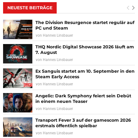
NEUESTE BEITRÄGE
The Division Resurgence startet regulär auf
PC und Steam
von
Hannes Linsbauer
THQ Nordic Digital Showcase 2026 läuft am
7. August
von
Hannes Linsbauer
Ex Sanguis startet am 10. September in den
Steam Early Access
von
Hannes Linsbauer
Angelic: Dark Symphony feiert sein Debüt
in einem neuen Teaser
von
Hannes Linsbauer
Transport Fever 3 auf der gamescom 2026
erstmals öffentlich spielbar
von
Hannes Linsbauer