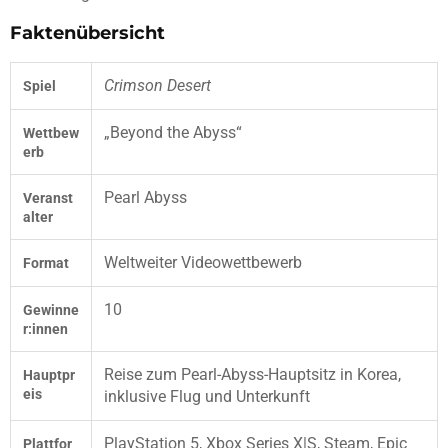
Faktenübersicht
Crimson Desert
Spiel
„Beyond the Abyss“
Wettbew
erb
Pearl Abyss
Veranst
alter
Weltweiter Videowettbewerb
Format
10
Gewinne
r:innen
Reise zum Pearl-Abyss-Hauptsitz in Korea,
Hauptpr
eis
inklusive Flug und Unterkunft
PlayStation 5, Xbox Series X|S, Steam, Epic
Plattfor