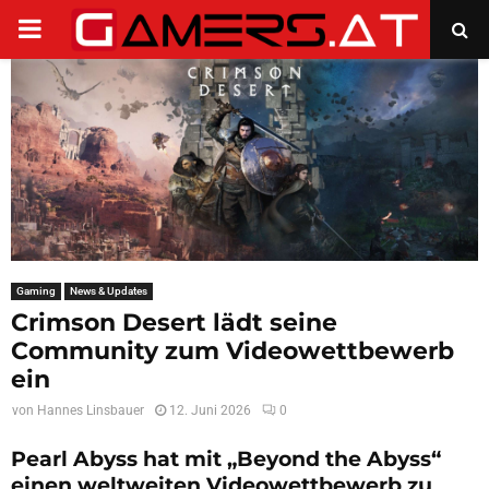
PRIMARY
MENU
Gaming
News & Updates
Crimson Desert lädt seine
Community zum Videowettbewerb
ein
von
Hannes Linsbauer
12. Juni 2026
0
Pearl Abyss hat mit „Beyond the Abyss“
einen weltweiten Videowettbewerb zu