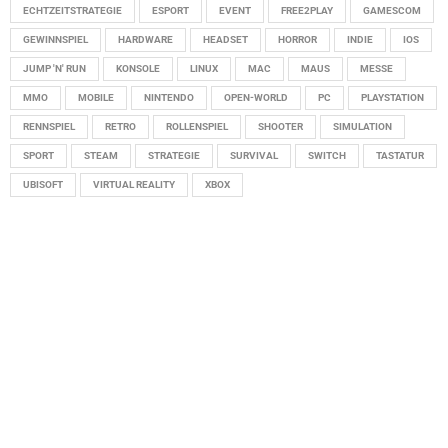
ECHTZEITSTRATEGIE
ESPORT
EVENT
FREE2PLAY
GAMESCOM
GEWINNSPIEL
HARDWARE
HEADSET
HORROR
INDIE
IOS
JUMP 'N' RUN
KONSOLE
LINUX
MAC
MAUS
MESSE
MMO
MOBILE
NINTENDO
OPEN-WORLD
PC
PLAYSTATION
RENNSPIEL
RETRO
ROLLENSPIEL
SHOOTER
SIMULATION
SPORT
STEAM
STRATEGIE
SURVIVAL
SWITCH
TASTATUR
UBISOFT
VIRTUAL REALITY
XBOX