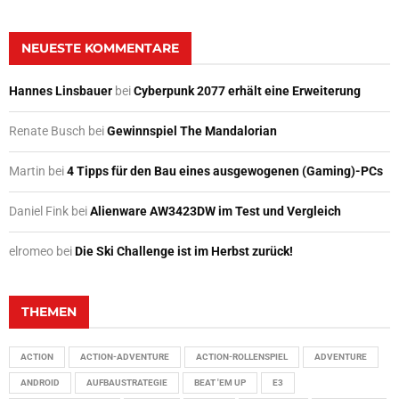
NEUESTE KOMMENTARE
Hannes Linsbauer
bei
Cyberpunk 2077 erhält eine Erweiterung
Renate Busch
bei
Gewinnspiel The Mandalorian
Martin
bei
4 Tipps für den Bau eines ausgewogenen (Gaming)-PCs
Daniel Fink
bei
Alienware AW3423DW im Test und Vergleich
elromeo
bei
Die Ski Challenge ist im Herbst zurück!
THEMEN
ACTION
ACTION-ADVENTURE
ACTION-ROLLENSPIEL
ADVENTURE
ANDROID
AUFBAUSTRATEGIE
BEAT 'EM UP
E3