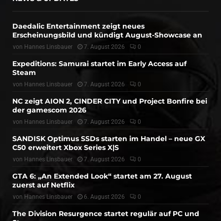
Daedalic Entertainment zeigt neues
Erscheinungsbild und kündigt August-Showcase an
von
Hannes Linsbauer
7. August 2026
0
Expeditions: Samurai startet im Early Access auf
Steam
von
Hannes Linsbauer
7. August 2026
0
NC zeigt AION 2, CINDER CITY und Project Bonfire bei
der gamescom 2026
von
Hannes Linsbauer
7. August 2026
0
SANDISK Optimus SSDs starten im Handel – neue GX
C50 erweitert Xbox Series X|S
von
Hannes Linsbauer
7. August 2026
0
GTA 6: „An Extended Look“ startet am 27. August
zuerst auf Netflix
von
Hannes Linsbauer
6. August 2026
0
The Division Resurgence startet regulär auf PC und