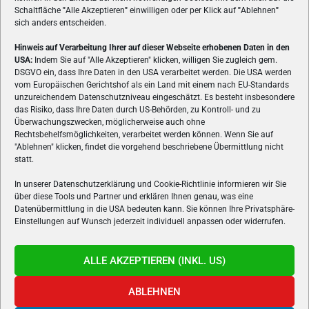
Schaltfläche
"
Alle Akzeptieren
"
einwilligen oder per Klick auf
"
Ablehnen
"
sich anders entscheiden.
Hinweis auf Verarbeitung Ihrer auf dieser Webseite erhobenen Daten in den
USA:
Indem Sie auf "Alle Akzeptieren" klicken, willigen Sie zugleich gem.
ÜBER UNS
DSGVO ein, dass Ihre Daten in den USA verarbeitet werden. Die USA werden
vom Europäischen Gerichtshof als ein Land mit einem nach EU-Standards
VON GAMERN, FÜR GAMER! Gamers.at ist das älteste Online-
unzureichendem Datenschutzniveau eingeschätzt. Es besteht insbesondere
Spielemagazin Österreichs und bringt täglich aktuelle News,
das Risiko, dass Ihre Daten durch US-Behörden, zu Kontroll- und zu
Reviews und Videos zu PC- und Konsolenspielen, Gaming-
Überwachungszwecken, möglicherweise auch ohne
Rechtsbehelfsmöglichkeiten, verarbeitet werden können. Wenn Sie auf
Hardware und aus der Welt des e-Sport's.
"Ablehnen" klicken, findet die vorgehend beschriebene Übermittlung nicht
statt.
Schreib uns:
redaktion@gamers.at
In unserer Datenschutzerklärung und Cookie-Richtlinie informieren wir Sie
über diese Tools und Partner und erklären Ihnen genau, was eine
FOLGE UNS
Datenübermittlung in die USA bedeuten kann. Sie können Ihre Privatsphäre-
Einstellungen auf Wunsch jederzeit individuell anpassen oder widerrufen.
ALLE AKZEPTIEREN (INKL. US)
ABLEHNEN