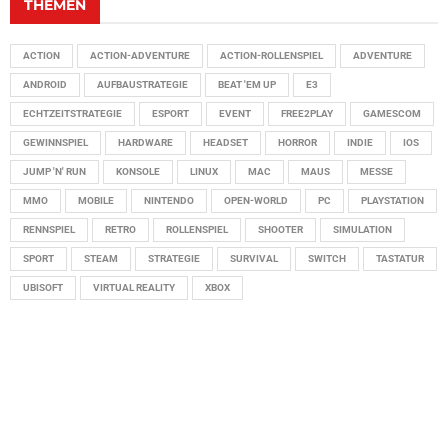
THEMEN
ACTION
ACTION-ADVENTURE
ACTION-ROLLENSPIEL
ADVENTURE
ANDROID
AUFBAUSTRATEGIE
BEAT 'EM UP
E3
ECHTZEITSTRATEGIE
ESPORT
EVENT
FREE2PLAY
GAMESCOM
GEWINNSPIEL
HARDWARE
HEADSET
HORROR
INDIE
IOS
JUMP 'N' RUN
KONSOLE
LINUX
MAC
MAUS
MESSE
MMO
MOBILE
NINTENDO
OPEN-WORLD
PC
PLAYSTATION
RENNSPIEL
RETRO
ROLLENSPIEL
SHOOTER
SIMULATION
SPORT
STEAM
STRATEGIE
SURVIVAL
SWITCH
TASTATUR
UBISOFT
VIRTUAL REALITY
XBOX