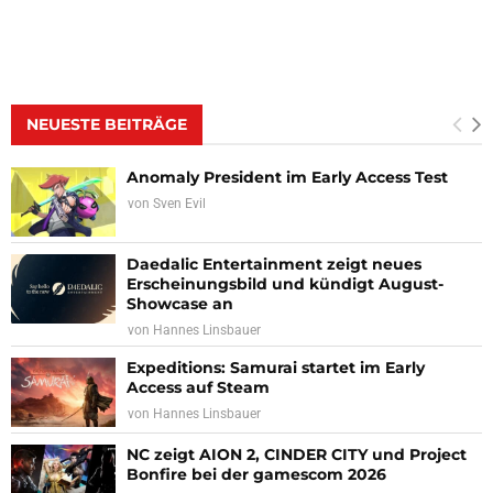
NEUESTE BEITRÄGE
Anomaly President im Early Access Test
von
Sven Evil
Daedalic Entertainment zeigt neues
Erscheinungsbild und kündigt August-
Showcase an
von
Hannes Linsbauer
Expeditions: Samurai startet im Early
Access auf Steam
von
Hannes Linsbauer
NC zeigt AION 2, CINDER CITY und Project
Bonfire bei der gamescom 2026