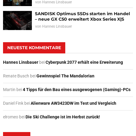
von
Hannes Linsbauer
SANDISK Optimus SSDs starten im Handel
– neue GX C50 erweitert Xbox Series X|S
von
Hannes Linsbauer
NEUESTE KOMMENTARE
Hannes Linsbauer
bei
Cyberpunk 2077 erhält eine Erweiterung
Renate Busch
bei
Gewinnspiel The Mandalorian
Martin
bei
4 Tipps für den Bau eines ausgewogenen (Gaming)-PCs
Daniel Fink
bei
Alienware AW3423DW im Test und Vergleich
elromeo
bei
Die Ski Challenge ist im Herbst zurück!