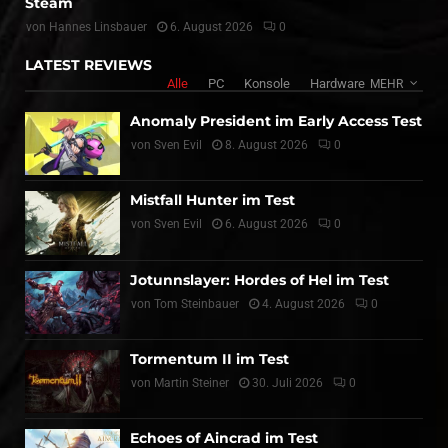
Steam
von
Hannes Linsbauer
6. August 2026
0
LATEST REVIEWS
Alle
PC
Konsole
Hardware
MEHR
Anomaly President im Early Access Test
von
Sven Evil
8. August 2026
0
Mistfall Hunter im Test
von
Sven Evil
6. August 2026
0
Jotunnslayer: Hordes of Hel im Test
von
Tom Steinbauer
4. August 2026
0
Tormentum II im Test
von
Martin Steiner
30. Juli 2026
0
Echoes of Aincrad im Test