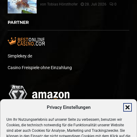
von
Tobias Hörstlhofer
28. Juli 2026
0
PARTNER
Simplekey.de
Casino Freispiele ohne Einzahlung
Privacy Einstellungen
Um Ihr Nutzungserlebnis auf unserer Seite zu verbessern, benutzen wir
Cookies, die technisch notwendig für die Funktionalität unserer Website
sind aber auch Cookies für Analyse-, Marketing und Trackingzwecke. Sie
können in den Einsatz der nicht notwendigen Cookies mit dem Klick auf die