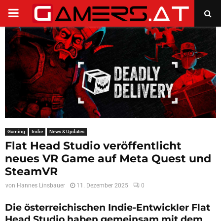
PRIMARY
MENU
Gaming
Indie
News & Updates
Flat Head Studio veröffentlicht
neues VR Game auf Meta Quest und
SteamVR
von
Hannes Linsbauer
11. Dezember 2025
0
Die österreichischen Indie-Entwickler Flat
Head Studio haben gemeinsam mit dem