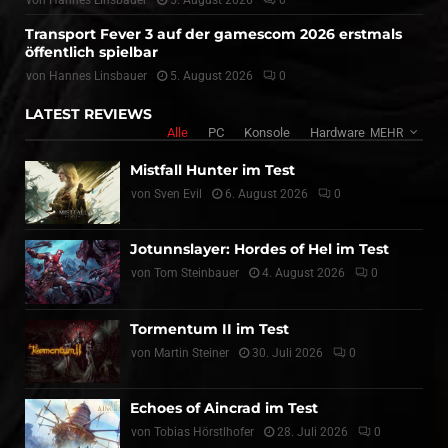
Transport Fever 3 auf der gamescom 2026 erstmals
öffentlich spielbar
von
Hannes Linsbauer
5. August 2026
0
LATEST REVIEWS
Alle
PC
Konsole
Hardware
MEHR
Mistfall Hunter im Test
von
Sven Evil
6. August 2026
0
Jotunnslayer: Hordes of Hel im Test
von
Tom Steinbauer
4. August 2026
0
Tormentum II im Test
von
Martin Steiner
30. Juli 2026
0
Echoes of Aincrad im Test
von
Tobias Hörstlhofer
28. Juli 2026
0