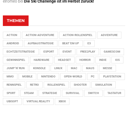
elromeo
bei
Die Ski Challenge ist im Herbst zurück!
THEMEN
ACTION
ACTION-ADVENTURE
ACTION-ROLLENSPIEL
ADVENTURE
ANDROID
AUFBAUSTRATEGIE
BEAT 'EM UP
E3
ECHTZEITSTRATEGIE
ESPORT
EVENT
FREE2PLAY
GAMESCOM
GEWINNSPIEL
HARDWARE
HEADSET
HORROR
INDIE
IOS
JUMP 'N' RUN
KONSOLE
LINUX
MAC
MAUS
MESSE
MMO
MOBILE
NINTENDO
OPEN-WORLD
PC
PLAYSTATION
RENNSPIEL
RETRO
ROLLENSPIEL
SHOOTER
SIMULATION
SPORT
STEAM
STRATEGIE
SURVIVAL
SWITCH
TASTATUR
UBISOFT
VIRTUAL REALITY
XBOX