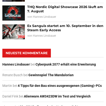
THQ Nordic Digital Showcase 2026 läuft am
7. August
von
Hannes Linsbauer
Ex Sanguis startet am 10. September in den
Steam Early Access
von
Hannes Linsbauer
NEUESTE KOMMENTARE
Hannes Linsbauer
bei
Cyberpunk 2077 erhält eine Erweiterung
Renate Busch
bei
Gewinnspiel The Mandalorian
Martin
bei
4 Tipps für den Bau eines ausgewogenen (Gaming)-PCs
Daniel Fink
bei
Alienware AW3423DW im Test und Vergleich