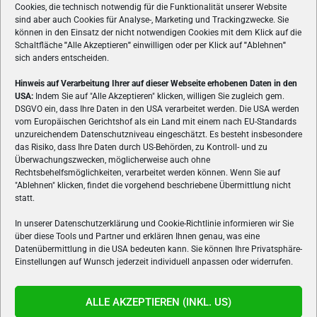
Cookies, die technisch notwendig für die Funktionalität unserer Website
sind aber auch Cookies für Analyse-, Marketing und Trackingzwecke. Sie
können in den Einsatz der nicht notwendigen Cookies mit dem Klick auf die
Schaltfläche
"
Alle Akzeptieren
"
einwilligen oder per Klick auf
"
Ablehnen
"
sich anders entscheiden.
Hinweis auf Verarbeitung Ihrer auf dieser Webseite erhobenen Daten in den
USA:
Indem Sie auf "Alle Akzeptieren" klicken, willigen Sie zugleich gem.
ÜBER UNS
DSGVO ein, dass Ihre Daten in den USA verarbeitet werden. Die USA werden
vom Europäischen Gerichtshof als ein Land mit einem nach EU-Standards
VON GAMERN, FÜR GAMER! Gamers.at ist das älteste Online-
unzureichendem Datenschutzniveau eingeschätzt. Es besteht insbesondere
Spielemagazin Österreichs und bringt täglich aktuelle News,
das Risiko, dass Ihre Daten durch US-Behörden, zu Kontroll- und zu
Reviews und Videos zu PC- und Konsolenspielen, Gaming-
Überwachungszwecken, möglicherweise auch ohne
Rechtsbehelfsmöglichkeiten, verarbeitet werden können. Wenn Sie auf
Hardware und aus der Welt des e-Sport's.
"Ablehnen" klicken, findet die vorgehend beschriebene Übermittlung nicht
statt.
Schreib uns:
redaktion@gamers.at
In unserer Datenschutzerklärung und Cookie-Richtlinie informieren wir Sie
über diese Tools und Partner und erklären Ihnen genau, was eine
FOLGE UNS
Datenübermittlung in die USA bedeuten kann. Sie können Ihre Privatsphäre-
Einstellungen auf Wunsch jederzeit individuell anpassen oder widerrufen.
ALLE AKZEPTIEREN (INKL. US)