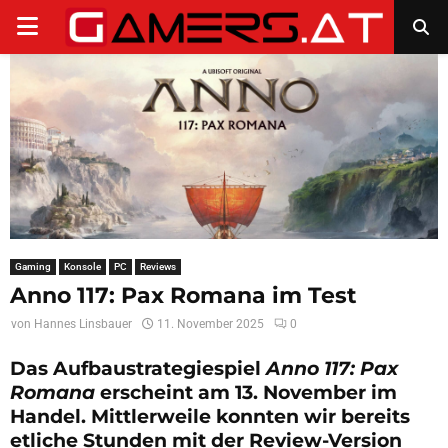
PRIMARY
MENU
Gaming
Konsole
PC
Reviews
Anno 117: Pax Romana im Test
von
Hannes Linsbauer
11. November 2025
0
Das Aufbaustrategiespiel
Anno 117: Pax
Romana
erscheint am 13. November im
Handel. Mittlerweile konnten wir bereits
etliche Stunden mit der Review-Version