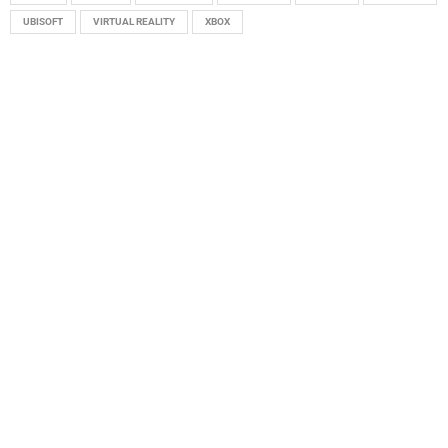
UBISOFT
VIRTUAL REALITY
XBOX