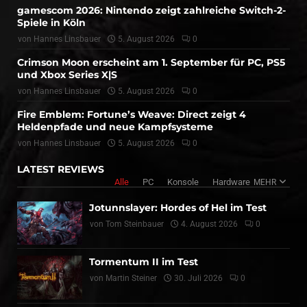
gamescom 2026: Nintendo zeigt zahlreiche Switch-2-
Spiele in Köln
von
Hannes Linsbauer
5. August 2026
0
Crimson Moon erscheint am 1. September für PC, PS5
und Xbox Series X|S
von
Hannes Linsbauer
5. August 2026
0
Fire Emblem: Fortune’s Weave: Direct zeigt 4
Heldenpfade und neue Kampfsysteme
von
Hannes Linsbauer
5. August 2026
0
LATEST REVIEWS
Alle
PC
Konsole
Hardware
MEHR
Jotunnslayer: Hordes of Hel im Test
von
Tom Steinbauer
4. August 2026
0
Tormentum II im Test
von
Martin Steiner
30. Juli 2026
0