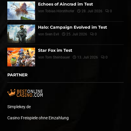
Echoes of Aincrad im Test
von
Tobias Hörstlhofer
28. Juli 2026
0
Halo: Campaign Evolved im Test
von
Sven Evil
25. Juli 2026
0
Star Fox im Test
von
Tom Steinbauer
13. Juli 2026
0
PARTNER
Simplekey.de
Casino Freispiele ohne Einzahlung