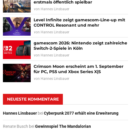
erstmals öffentlich spielbar
von
Hannes Linsbauer
Level Infinite zeigt gamescom-Line-up mit
CONTROL Resonant und mehr
von
Hannes Linsbauer
gamescom 2026: Nintendo zeigt zahlreiche
Switch-2-Spiele in Köln
von
Hannes Linsbauer
Crimson Moon erscheint am 1. September
für PC, PS5 und Xbox Series X|S
von
Hannes Linsbauer
NEUESTE KOMMENTARE
Hannes Linsbauer
bei
Cyberpunk 2077 erhält eine Erweiterung
Renate Busch
bei
Gewinnspiel The Mandalorian