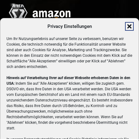
Privacy Einstellungen
Um Ihr Nutzungserlebnis auf unserer Seite zu verbessern, benutzen wir
Cookies, die technisch notwendig für die Funktionalität unserer Website
sind aber auch Cookies für Analyse-, Marketing und Trackingzwecke. Sie
können in den Einsatz der nicht notwendigen Cookies mit dem Klick auf die
Schaltfläche
"
Alle Akzeptieren
"
einwilligen oder per Klick auf
"
Ablehnen
"
sich anders entscheiden.
Hinweis auf Verarbeitung Ihrer auf dieser Webseite erhobenen Daten in den
USA:
Indem Sie auf "Alle Akzeptieren" klicken, willigen Sie zugleich gem.
ÜBER UNS
DSGVO ein, dass Ihre Daten in den USA verarbeitet werden. Die USA werden
vom Europäischen Gerichtshof als ein Land mit einem nach EU-Standards
VON GAMERN, FÜR GAMER! Gamers.at ist das älteste Online-
unzureichendem Datenschutzniveau eingeschätzt. Es besteht insbesondere
Spielemagazin Österreichs und bringt täglich aktuelle News,
das Risiko, dass Ihre Daten durch US-Behörden, zu Kontroll- und zu
Reviews und Videos zu PC- und Konsolenspielen, Gaming-
Überwachungszwecken, möglicherweise auch ohne
Rechtsbehelfsmöglichkeiten, verarbeitet werden können. Wenn Sie auf
Hardware und aus der Welt des e-Sport's.
"Ablehnen" klicken, findet die vorgehend beschriebene Übermittlung nicht
statt.
Schreib uns:
redaktion@gamers.at