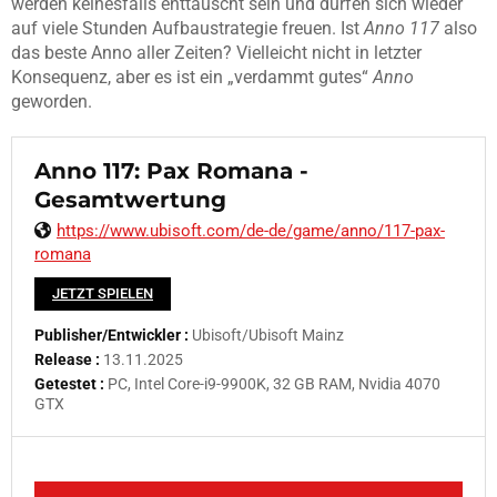
werden keinesfalls enttäuscht sein und dürfen sich wieder
auf viele Stunden Aufbaustrategie freuen. Ist
Anno 117
also
das beste Anno aller Zeiten? Vielleicht nicht in letzter
Konsequenz, aber es ist ein „verdammt gutes“
Anno
geworden.
Anno 117: Pax Romana -
Gesamtwertung
https://www.ubisoft.com/de-de/game/anno/117-pax-
romana
JETZT SPIELEN
Publisher/Entwickler :
Ubisoft/Ubisoft Mainz
Release :
13.11.2025
Getestet :
PC, Intel Core-i9-9900K, 32 GB RAM, Nvidia 4070
GTX