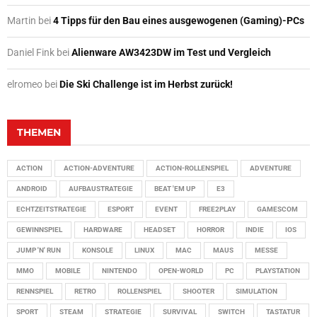
Martin
bei
4 Tipps für den Bau eines ausgewogenen (Gaming)-PCs
Daniel Fink
bei
Alienware AW3423DW im Test und Vergleich
elromeo
bei
Die Ski Challenge ist im Herbst zurück!
THEMEN
ACTION
ACTION-ADVENTURE
ACTION-ROLLENSPIEL
ADVENTURE
ANDROID
AUFBAUSTRATEGIE
BEAT 'EM UP
E3
ECHTZEITSTRATEGIE
ESPORT
EVENT
FREE2PLAY
GAMESCOM
GEWINNSPIEL
HARDWARE
HEADSET
HORROR
INDIE
IOS
JUMP 'N' RUN
KONSOLE
LINUX
MAC
MAUS
MESSE
MMO
MOBILE
NINTENDO
OPEN-WORLD
PC
PLAYSTATION
RENNSPIEL
RETRO
ROLLENSPIEL
SHOOTER
SIMULATION
SPORT
STEAM
STRATEGIE
SURVIVAL
SWITCH
TASTATUR