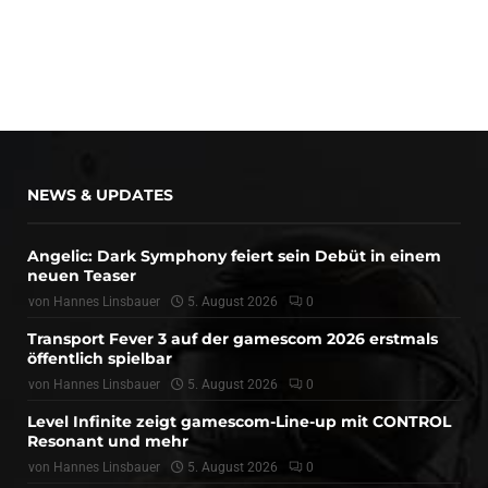
NEWS & UPDATES
Angelic: Dark Symphony feiert sein Debüt in einem
neuen Teaser
von
Hannes Linsbauer
5. August 2026
0
Transport Fever 3 auf der gamescom 2026 erstmals
öffentlich spielbar
von
Hannes Linsbauer
5. August 2026
0
Level Infinite zeigt gamescom-Line-up mit CONTROL
Resonant und mehr
von
Hannes Linsbauer
5. August 2026
0