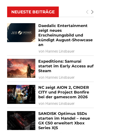
NEUESTE BEITRÄGE
Daedalic Entertainment
zeigt neues
Erscheinungsbild und
kündigt August-Showcase
an
von
Hannes Linsbauer
Expeditions: Samurai
startet im Early Access auf
Steam
von
Hannes Linsbauer
NC zeigt AION 2, CINDER
CITY und Project Bonfire
bei der gamescom 2026
von
Hannes Linsbauer
SANDISK Optimus SSDs
starten im Handel – neue
GX C50 erweitert Xbox
Series X|S