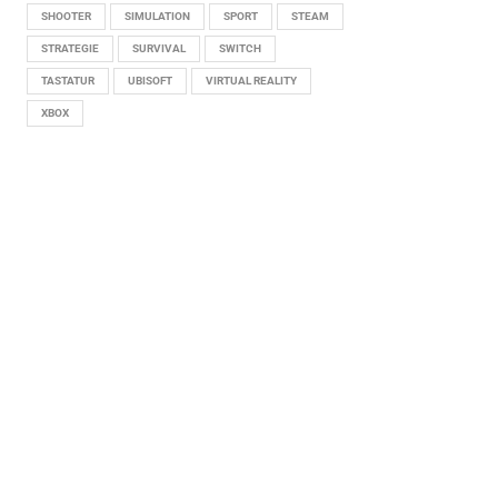
SHOOTER
SIMULATION
SPORT
STEAM
STRATEGIE
SURVIVAL
SWITCH
TASTATUR
UBISOFT
VIRTUAL REALITY
XBOX