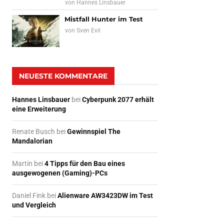
von
Hannes Linsbauer
Mistfall Hunter im Test
von
Sven Evil
NEUESTE KOMMENTARE
Hannes Linsbauer
bei
Cyberpunk 2077 erhält
eine Erweiterung
Renate Busch
bei
Gewinnspiel The
Mandalorian
Martin
bei
4 Tipps für den Bau eines
ausgewogenen (Gaming)-PCs
Daniel Fink
bei
Alienware AW3423DW im Test
und Vergleich