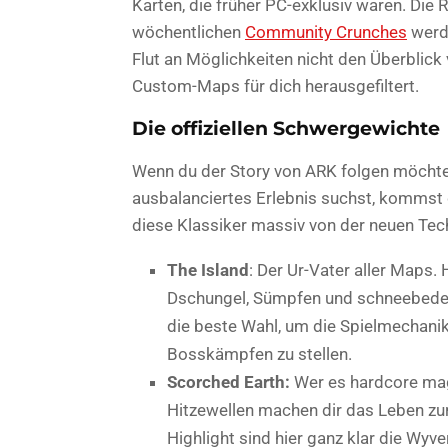
Karten, die früher PC-exklusiv waren. Die
wöchentlichen
Community Crunches
werde
Flut an Möglichkeiten nicht den Überblick v
Custom-Maps für dich herausgefiltert.
Die offiziellen Schwergewichte
Wenn du der Story von ARK folgen möchtes
ausbalanciertes Erlebnis suchst, kommst d
diese Klassiker massiv von der neuen Tec
The Island
: Der Ur-Vater aller Maps.
Dschungel, Sümpfen und schneebedeck
die beste Wahl, um die Spielmechanike
Bosskämpfen zu stellen.
Scorched Earth:
Wer es hardcore mag,
Hitzewellen machen dir das Leben zur
Highlight sind hier ganz klar die Wyv