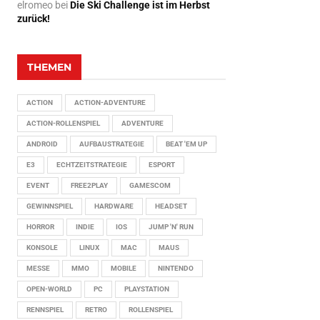
elromeo
bei
Die Ski Challenge ist im Herbst
zurück!
THEMEN
ACTION
ACTION-ADVENTURE
ACTION-ROLLENSPIEL
ADVENTURE
ANDROID
AUFBAUSTRATEGIE
BEAT 'EM UP
E3
ECHTZEITSTRATEGIE
ESPORT
EVENT
FREE2PLAY
GAMESCOM
GEWINNSPIEL
HARDWARE
HEADSET
HORROR
INDIE
IOS
JUMP 'N' RUN
KONSOLE
LINUX
MAC
MAUS
MESSE
MMO
MOBILE
NINTENDO
OPEN-WORLD
PC
PLAYSTATION
RENNSPIEL
RETRO
ROLLENSPIEL