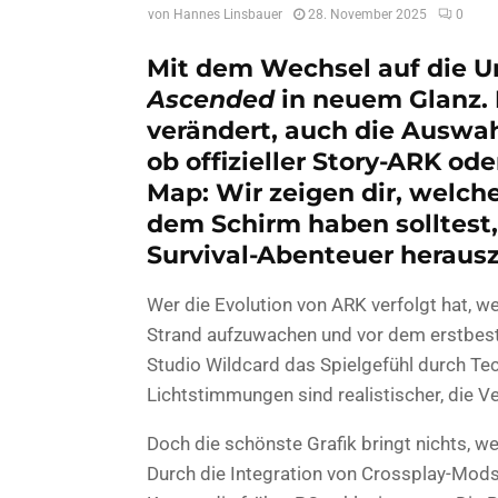
von
Hannes Linsbauer
28. November 2025
0
Mit dem Wechsel auf die Un
Ascended
in neuem Glanz. 
verändert, auch die Auswah
ob offizieller Story-ARK od
Map: Wir zeigen dir, welch
dem Schirm haben solltes
Survival-Abenteuer heraus
Wer die Evolution von ARK verfolgt hat, w
Strand aufzuwachen und vor dem erstbest
Studio Wildcard das Spielgefühl durch T
Lichtstimmungen sind realistischer, die V
Doch die schönste Grafik bringt nichts, w
Durch die Integration von Crossplay-Mods