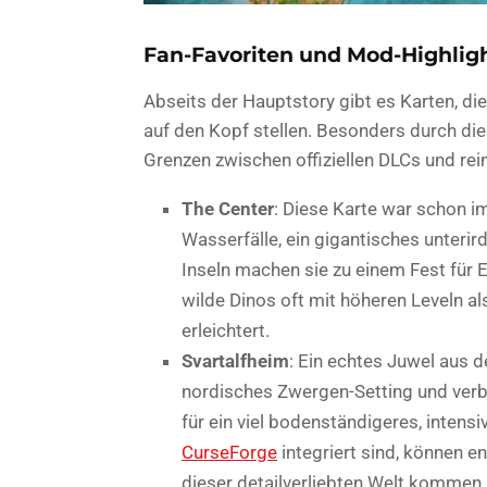
Fan-Favoriten und Mod-Highlig
Abseits der Hauptstory gibt es Karten, d
auf den Kopf stellen. Besonders durch di
Grenzen zwischen offiziellen DLCs und re
The Center
: Diese Karte war schon i
Wasserfälle, ein gigantisches unter
Inseln machen sie zu einem Fest für 
wilde Dinos oft mit höheren Leveln al
erleichtert.
Svartalfheim
: Ein echtes Juwel aus 
nordisches Zwergen-Setting und verbi
für ein viel bodenständigeres, intens
CurseForge
integriert sind, können e
dieser detailverliebten Welt kommen, 