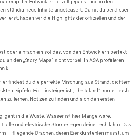
 Roadmap der Entwickler ist vollgepackt und in den
n ständig neue Inhalte angeteasert. Damit du bei dieser
erlierst, haben wir die Highlights der offiziellen und der
t oder einfach ein solides, von den Entwicklern perfekt
u an den „Story-Maps“ nicht vorbei. In ASA profitieren
hnik:
 Hier findest du die perfekte Mischung aus Strand, dichtem
ten Gipfeln. Für Einsteiger ist „The Island“ immer noch
n zu lernen, Notizen zu finden und sich den ersten
 geht in die Wüste. Wasser ist hier Mangelware,
 Hölle und elektrische Stürme legen deine Tech lahm. Das
erns – fliegende Drachen, deren Eier du stehlen musst, um