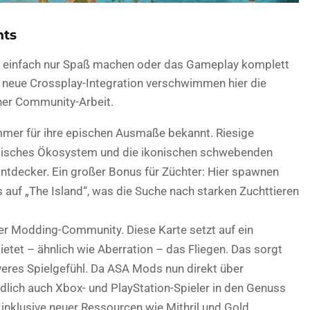
hts
ie einfach nur Spaß machen oder das Gameplay komplett
e neue Crossplay-Integration verschwimmen hier die
iner Community-Arbeit.
mmer für ihre epischen Ausmaße bekannt. Riesige
irdisches Ökosystem und die ikonischen schwebenden
Entdecker. Ein großer Bonus für Züchter: Hier spawnen
s auf „The Island“, was die Suche nach starken Zuchttieren
der Modding-Community. Diese Karte setzt auf ein
etet – ähnlich wie Aberration – das Fliegen. Das sorgt
iveres Spielgefühl. Da ASA Mods nun direkt über
ndlich auch Xbox- und PlayStation-Spieler in den Genuss
inklusive neuer Ressourcen wie Mithril und Gold.