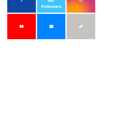
567
Followers