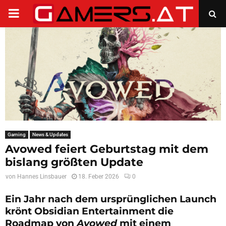
PRIMARY
MENU
Gaming
News & Updates
Avowed feiert Geburtstag mit dem
bislang größten Update
von
Hannes Linsbauer
18. Feber 2026
0
Ein Jahr nach dem ursprünglichen Launch
krönt Obsidian Entertainment die
Roadmap von
Avowed
mit einem