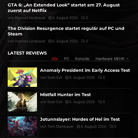
GTA 6: „An Extended Look“ startet am 27. August
zuerst auf Netflix
von
Hannes Linsbauer
6. August 2026
0
The Division Resurgence startet regulär auf PC und
Steam
von
Hannes Linsbauer
6. August 2026
0
LATEST REVIEWS
Alle
PC
Konsole
Hardware
MEHR
Anomaly President im Early Access Test
von
Sven Evil
8. August 2026
0
Mistfall Hunter im Test
von
Sven Evil
6. August 2026
0
Jotunnslayer: Hordes of Hel im Test
von
Tom Steinbauer
4. August 2026
0