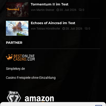
Tormentum II im Test
von
Martin Steiner
30. Juli 2026
0
Echoes of Aincrad im Test
von
Tobias Hörstlhofer
28. Juli 2026
0
PARTNER
Simplekey.de
Casino Freispiele ohne Einzahlung