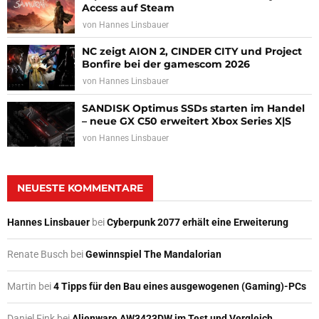
Access auf Steam
von
Hannes Linsbauer
NC zeigt AION 2, CINDER CITY und Project
Bonfire bei der gamescom 2026
von
Hannes Linsbauer
SANDISK Optimus SSDs starten im Handel
– neue GX C50 erweitert Xbox Series X|S
von
Hannes Linsbauer
NEUESTE KOMMENTARE
Hannes Linsbauer
bei
Cyberpunk 2077 erhält eine Erweiterung
Renate Busch
bei
Gewinnspiel The Mandalorian
Martin
bei
4 Tipps für den Bau eines ausgewogenen (Gaming)-PCs
Daniel Fink
bei
Alienware AW3423DW im Test und Vergleich