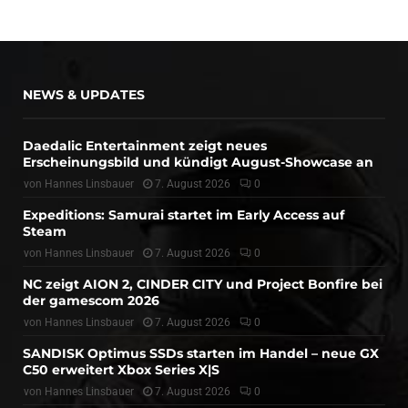
NEWS & UPDATES
Daedalic Entertainment zeigt neues
Erscheinungsbild und kündigt August-Showcase an
von
Hannes Linsbauer
7. August 2026
0
Expeditions: Samurai startet im Early Access auf
Steam
von
Hannes Linsbauer
7. August 2026
0
NC zeigt AION 2, CINDER CITY und Project Bonfire bei
der gamescom 2026
von
Hannes Linsbauer
7. August 2026
0
SANDISK Optimus SSDs starten im Handel – neue GX
C50 erweitert Xbox Series X|S
von
Hannes Linsbauer
7. August 2026
0