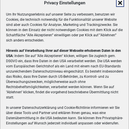
Privacy Einstellungen
Um Ihr Nutzungserlebnis auf unserer Seite zu verbessern, benutzen wir
Cookies, die technisch notwendig für die Funktionalität unserer Website
sind aber auch Cookies für Analyse-, Marketing und Trackingzwecke. Sie
können in den Einsatz der nicht notwendigen Cookies mit dem Klick auf die
Schaltfläche
"
Alle Akzeptieren
"
einwilligen oder per Klick auf
"
Ablehnen
"
sich anders entscheiden.
Hinweis auf Verarbeitung Ihrer auf dieser Webseite erhobenen Daten in den
USA:
Indem Sie auf "Alle Akzeptieren" klicken, willigen Sie zugleich gem.
ÜBER UNS
DSGVO ein, dass Ihre Daten in den USA verarbeitet werden. Die USA werden
vom Europäischen Gerichtshof als ein Land mit einem nach EU-Standards
VON GAMERN, FÜR GAMER! Gamers.at ist das älteste Online-
unzureichendem Datenschutzniveau eingeschätzt. Es besteht insbesondere
Spielemagazin Österreichs und bringt täglich aktuelle News,
das Risiko, dass Ihre Daten durch US-Behörden, zu Kontroll- und zu
Reviews und Videos zu PC- und Konsolenspielen, Gaming-
Überwachungszwecken, möglicherweise auch ohne
Rechtsbehelfsmöglichkeiten, verarbeitet werden können. Wenn Sie auf
Hardware und aus der Welt des e-Sport's.
"Ablehnen" klicken, findet die vorgehend beschriebene Übermittlung nicht
statt.
Schreib uns:
redaktion@gamers.at
In unserer Datenschutzerklärung und Cookie-Richtlinie informieren wir Sie
über diese Tools und Partner und erklären Ihnen genau, was eine
FOLGE UNS
Datenübermittlung in die USA bedeuten kann. Sie können Ihre Privatsphäre-
Einstellungen auf Wunsch jederzeit individuell anpassen oder widerrufen.