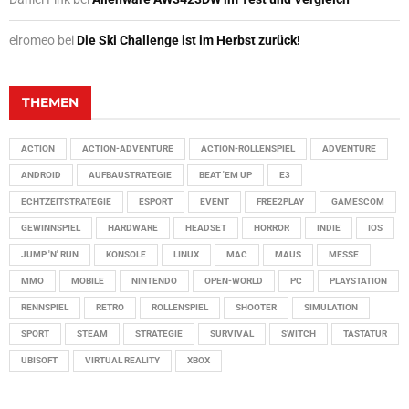
elromeo
bei
Die Ski Challenge ist im Herbst zurück!
THEMEN
ACTION
ACTION-ADVENTURE
ACTION-ROLLENSPIEL
ADVENTURE
ANDROID
AUFBAUSTRATEGIE
BEAT 'EM UP
E3
ECHTZEITSTRATEGIE
ESPORT
EVENT
FREE2PLAY
GAMESCOM
GEWINNSPIEL
HARDWARE
HEADSET
HORROR
INDIE
IOS
JUMP 'N' RUN
KONSOLE
LINUX
MAC
MAUS
MESSE
MMO
MOBILE
NINTENDO
OPEN-WORLD
PC
PLAYSTATION
RENNSPIEL
RETRO
ROLLENSPIEL
SHOOTER
SIMULATION
SPORT
STEAM
STRATEGIE
SURVIVAL
SWITCH
TASTATUR
UBISOFT
VIRTUAL REALITY
XBOX