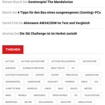
Renate Busch
bei
Gewinnspiel The Mandalorian
Martin
bei
4 Tipps für den Bau eines ausgewogenen (Gaming)-PCs
Daniel Fink
bei
Alienware AW3423DW im Test und Vergleich
elromeo
bei
Die Ski Challenge ist im Herbst zurück!
THEMEN
ACTION
ACTION-ADVENTURE
ACTION-ROLLENSPIEL
ADVENTURE
ANDROID
AUFBAUSTRATEGIE
BEAT 'EM UP
E3
ECHTZEITSTRATEGIE
ESPORT
EVENT
FREE2PLAY
GAMESCOM
GEWINNSPIEL
HARDWARE
HEADSET
HORROR
INDIE
IOS
JUMP 'N' RUN
KONSOLE
LINUX
MAC
MAUS
MESSE
MMO
MOBILE
NINTENDO
OPEN-WORLD
PC
PLAYSTATION
RENNSPIEL
RETRO
ROLLENSPIEL
SHOOTER
SIMULATION