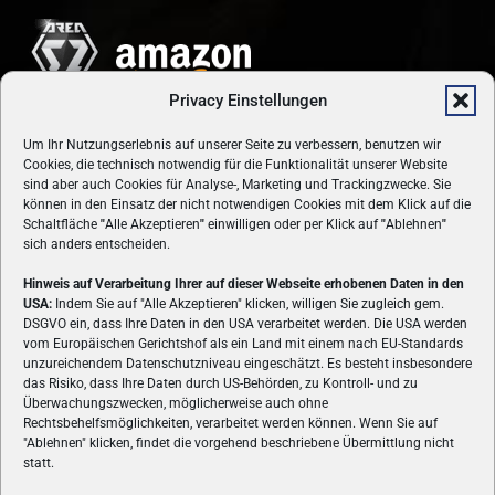
Privacy Einstellungen
Um Ihr Nutzungserlebnis auf unserer Seite zu verbessern, benutzen wir
Cookies, die technisch notwendig für die Funktionalität unserer Website
sind aber auch Cookies für Analyse-, Marketing und Trackingzwecke. Sie
können in den Einsatz der nicht notwendigen Cookies mit dem Klick auf die
Schaltfläche
"
Alle Akzeptieren
"
einwilligen oder per Klick auf
"
Ablehnen
"
sich anders entscheiden.
Hinweis auf Verarbeitung Ihrer auf dieser Webseite erhobenen Daten in den
USA:
Indem Sie auf "Alle Akzeptieren" klicken, willigen Sie zugleich gem.
ÜBER UNS
DSGVO ein, dass Ihre Daten in den USA verarbeitet werden. Die USA werden
vom Europäischen Gerichtshof als ein Land mit einem nach EU-Standards
VON GAMERN, FÜR GAMER! Gamers.at ist das älteste Online-
unzureichendem Datenschutzniveau eingeschätzt. Es besteht insbesondere
Spielemagazin Österreichs und bringt täglich aktuelle News,
das Risiko, dass Ihre Daten durch US-Behörden, zu Kontroll- und zu
Reviews und Videos zu PC- und Konsolenspielen, Gaming-
Überwachungszwecken, möglicherweise auch ohne
Rechtsbehelfsmöglichkeiten, verarbeitet werden können. Wenn Sie auf
Hardware und aus der Welt des e-Sport's.
"Ablehnen" klicken, findet die vorgehend beschriebene Übermittlung nicht
statt.
Schreib uns:
redaktion@gamers.at