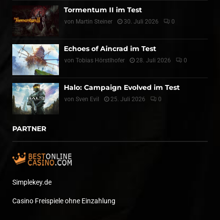
Tormentum II im Test
von
Martin Steiner
30. Juli 2026
0
Echoes of Aincrad im Test
von
Tobias Hörstlhofer
28. Juli 2026
0
Halo: Campaign Evolved im Test
von
Sven Evil
25. Juli 2026
0
PARTNER
Simplekey.de
Casino Freispiele ohne Einzahlung