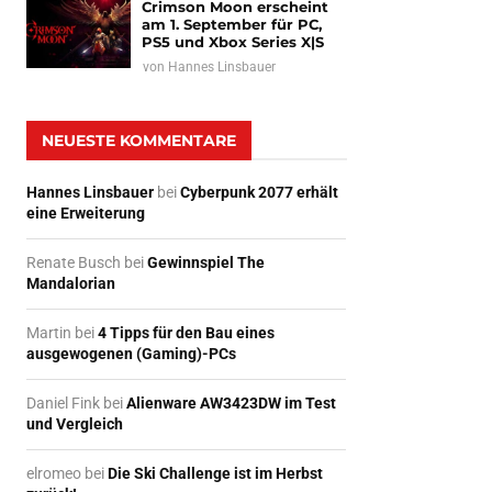
Crimson Moon erscheint
am 1. September für PC,
PS5 und Xbox Series X|S
von
Hannes Linsbauer
NEUESTE KOMMENTARE
Hannes Linsbauer
bei
Cyberpunk 2077 erhält
eine Erweiterung
Renate Busch
bei
Gewinnspiel The
Mandalorian
Martin
bei
4 Tipps für den Bau eines
ausgewogenen (Gaming)-PCs
Daniel Fink
bei
Alienware AW3423DW im Test
und Vergleich
elromeo
bei
Die Ski Challenge ist im Herbst