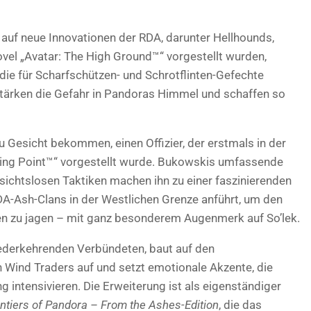
 auf neue Innovationen der RDA, darunter Hellhounds,
vel „Avatar: The High Ground™“ vorgestellt wurden,
die für Scharfschützen- und Schrotflinten-Gefechte
stärken die Gefahr in Pandoras Himmel und schaffen so
 Gesicht bekommen, einen Offizier, der erstmals in der
ping Point™“ vorgestellt wurde. Bukowskis umfassende
ksichtslosen Taktiken machen ihn zu einer faszinierenden
DA-Ash-Clans in der Westlichen Grenze anführt, um den
n zu jagen – mit ganz besonderem Augenmerk auf So’lek.
iederkehrenden Verbündeten, baut auf den
 Wind Traders auf und setzt emotionale Akzente, die
 intensivieren. Die Erweiterung ist als eigenständiger
ontiers of Pandora – From the Ashes-Edition
, die das