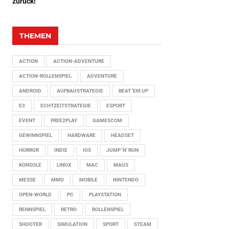
zurück!
THEMEN
ACTION
ACTION-ADVENTURE
ACTION-ROLLENSPIEL
ADVENTURE
ANDROID
AUFBAUSTRATEGIE
BEAT 'EM UP
E3
ECHTZEITSTRATEGIE
ESPORT
EVENT
FREE2PLAY
GAMESCOM
GEWINNSPIEL
HARDWARE
HEADSET
HORROR
INDIE
IOS
JUMP 'N' RUN
KONSOLE
LINUX
MAC
MAUS
MESSE
MMO
MOBILE
NINTENDO
OPEN-WORLD
PC
PLAYSTATION
RENNSPIEL
RETRO
ROLLENSPIEL
SHOOTER
SIMULATION
SPORT
STEAM