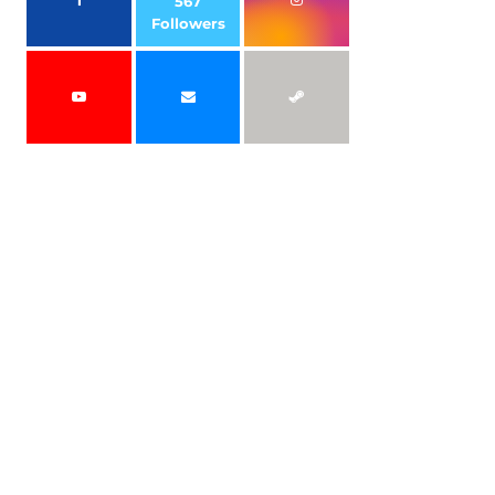
567
Followers