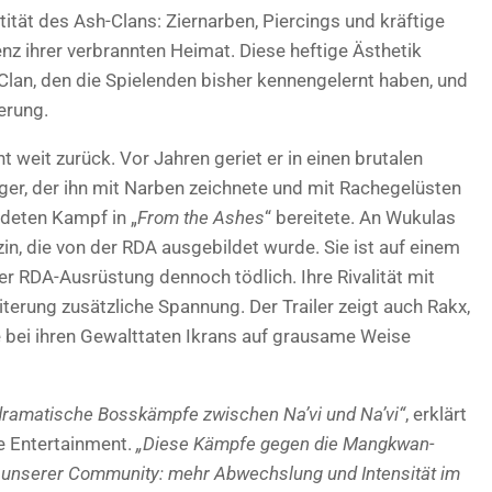
entität des Ash-Clans: Ziernarben, Piercings und kräftige
nz ihrer verbrannten Heimat. Diese heftige Ästhetik
 Clan, den die Spielenden bisher kennengelernt haben, und
erung.
 weit zurück. Vor Jahren geriet er in einen brutalen
r, der ihn mit Narben zeichnete und mit Rachegelüsten
ndeten Kampf in „
From the Ashes
“ bereitete. An Wukulas
tzin, die von der RDA ausgebildet wurde. Sie ist auf einem
er RDA-Ausrüstung dennoch tödlich. Ihre Rivalität mit
terung zusätzliche Spannung. Der Trailer zeigt auch Rakx,
 bei ihren Gewalttaten Ikrans auf grausame Weise
 dramatische Bosskämpfe zwischen Na’vi und Na’vi“
, erklärt
ve Entertainment.
„Diese Kämpfe gegen die Mangkwan-
e unserer Community: mehr Abwechslung und Intensität im