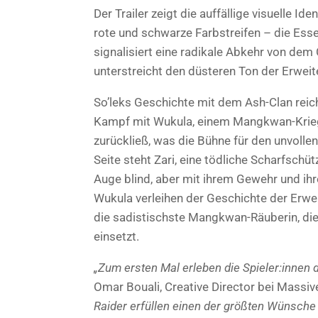
Der Trailer zeigt die auffällige visuelle Id
rote und schwarze Farbstreifen – die Esse
signalisiert eine radikale Abkehr von dem
unterstreicht den düsteren Ton der Erweit
So’leks Geschichte mit dem Ash-Clan reicht
Kampf mit Wukula, einem Mangkwan-Kriege
zurückließ, was die Bühne für den unvolle
Seite steht Zari, eine tödliche Scharfschü
Auge blind, aber mit ihrem Gewehr und ihr
Wukula verleihen der Geschichte der Erwei
die sadistischste Mangkwan-Räuberin, die
einsetzt.
„Zum ersten Mal erleben die Spieler:innen
Omar Bouali, Creative Director bei Massi
Raider erfüllen einen der größten Wünsch