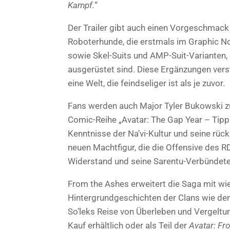
Kampf.“
Der Trailer gibt auch einen Vorgeschmack
Roboterhunde, die erstmals im Graphic No
sowie Skel-Suits und AMP-Suit-Varianten, 
ausgerüstet sind. Diese Ergänzungen ver
eine Welt, die feindseliger ist als je zuvor.
Fans werden auch Major Tyler Bukowski zu
Comic-Reihe „Avatar: The Gap Year – Tip
Kenntnisse der Na’vi-Kultur und seine rüc
neuen Machtfigur, die die Offensive des R
Widerstand und seine Sarentu-Verbündete
From the Ashes erweitert die Saga mit w
Hintergrundgeschichten der Clans wie den
So’leks Reise von Überleben und Vergeltung
Kauf erhältlich oder als Teil der
Avatar: Fr