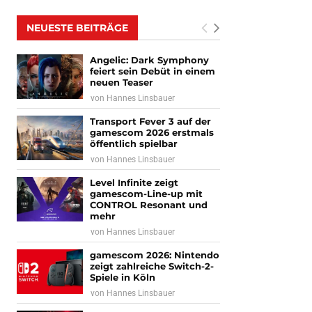
NEUESTE BEITRÄGE
Angelic: Dark Symphony
feiert sein Debüt in einem
neuen Teaser
von
Hannes Linsbauer
Transport Fever 3 auf der
gamescom 2026 erstmals
öffentlich spielbar
von
Hannes Linsbauer
Level Infinite zeigt
gamescom-Line-up mit
CONTROL Resonant und
mehr
von
Hannes Linsbauer
gamescom 2026: Nintendo
zeigt zahlreiche Switch-2-
Spiele in Köln
von
Hannes Linsbauer