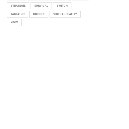
STRATEGIE
SURVIVAL
SWITCH
TASTATUR
UBISOFT
VIRTUAL REALITY
XBOX