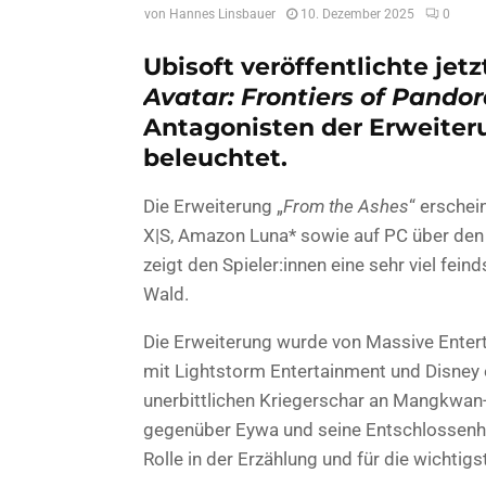
von
Hannes Linsbauer
10. Dezember 2025
0
Ubisoft veröffentlichte jetz
Avatar: Frontiers of Pando
Antagonisten der Erweite
beleuchtet.
Die Erweiterung „
From the Ashes
“ erschei
X|S, Amazon Luna* sowie auf PC über den
zeigt den Spieler:innen eine sehr viel fei
Wald.
Die Erweiterung wurde von Massive Enter
mit Lightstorm Entertainment und Disney e
unerbittlichen Kriegerschar an Mangkwan-
gegenüber Eywa und seine Entschlossenhei
Rolle in der Erzählung und für die wichtig