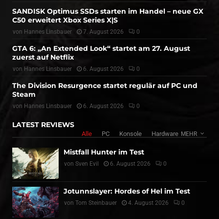
SANDISK Optimus SSDs starten im Handel – neue GX
C50 erweitert Xbox Series X|S
von
Hannes Linsbauer
7. August 2026
0
GTA 6: „An Extended Look“ startet am 27. August
zuerst auf Netflix
von
Hannes Linsbauer
6. August 2026
0
The Division Resurgence startet regulär auf PC und
Steam
von
Hannes Linsbauer
6. August 2026
0
LATEST REVIEWS
Alle
PC
Konsole
Hardware
MEHR
Mistfall Hunter im Test
von
Sven Evil
6. August 2026
0
Jotunnslayer: Hordes of Hel im Test
von
Tom Steinbauer
4. August 2026
0