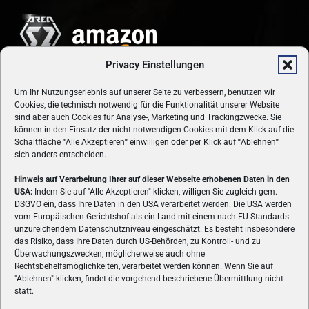
Privacy Einstellungen
Um Ihr Nutzungserlebnis auf unserer Seite zu verbessern, benutzen wir
Cookies, die technisch notwendig für die Funktionalität unserer Website
sind aber auch Cookies für Analyse-, Marketing und Trackingzwecke. Sie
können in den Einsatz der nicht notwendigen Cookies mit dem Klick auf die
Schaltfläche
"
Alle Akzeptieren
"
einwilligen oder per Klick auf
"
Ablehnen
"
sich anders entscheiden.
Hinweis auf Verarbeitung Ihrer auf dieser Webseite erhobenen Daten in den
USA:
Indem Sie auf "Alle Akzeptieren" klicken, willigen Sie zugleich gem.
ÜBER UNS
DSGVO ein, dass Ihre Daten in den USA verarbeitet werden. Die USA werden
vom Europäischen Gerichtshof als ein Land mit einem nach EU-Standards
VON GAMERN, FÜR GAMER! Gamers.at ist das älteste Online-
unzureichendem Datenschutzniveau eingeschätzt. Es besteht insbesondere
Spielemagazin Österreichs und bringt täglich aktuelle News,
das Risiko, dass Ihre Daten durch US-Behörden, zu Kontroll- und zu
Reviews und Videos zu PC- und Konsolenspielen, Gaming-
Überwachungszwecken, möglicherweise auch ohne
Hardware und aus der Welt des e-Sport's.
Rechtsbehelfsmöglichkeiten, verarbeitet werden können. Wenn Sie auf
"Ablehnen" klicken, findet die vorgehend beschriebene Übermittlung nicht
Schreib uns:
redaktion@gamers.at
statt.