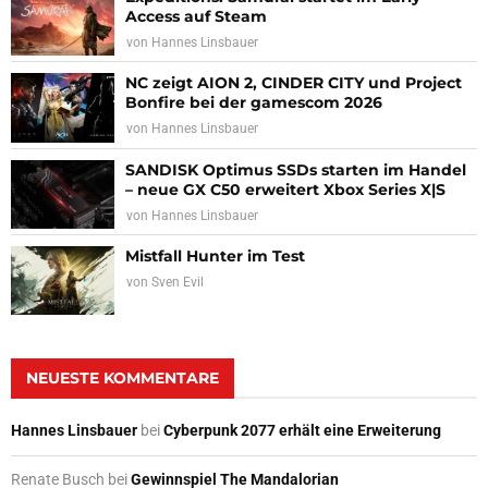
Access auf Steam
von
Hannes Linsbauer
NC zeigt AION 2, CINDER CITY und Project
Bonfire bei der gamescom 2026
von
Hannes Linsbauer
SANDISK Optimus SSDs starten im Handel
– neue GX C50 erweitert Xbox Series X|S
von
Hannes Linsbauer
Mistfall Hunter im Test
von
Sven Evil
NEUESTE KOMMENTARE
Hannes Linsbauer
bei
Cyberpunk 2077 erhält eine Erweiterung
Renate Busch
bei
Gewinnspiel The Mandalorian