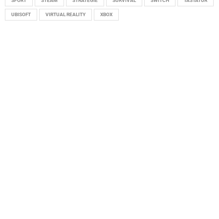
SPORT
STEAM
STRATEGIE
SURVIVAL
SWITCH
TASTATUR
UBISOFT
VIRTUAL REALITY
XBOX