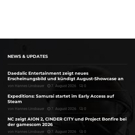
NEWS & UPDATES
Daedalic Entertainment zeigt neues
Erscheinungsbild und kündigt August-Showcase an
von
Hannes Linsbauer
7. August 2026
0
Expeditions: Samurai startet im Early Access auf
Steam
von
Hannes Linsbauer
7. August 2026
0
NC zeigt AION 2, CINDER CITY und Project Bonfire bei
der gamescom 2026
von
Hannes Linsbauer
7. August 2026
0