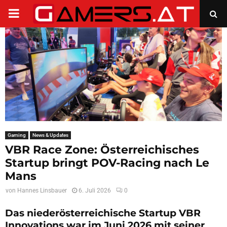
PRIMARY
MENU
Gaming
News & Updates
VBR Race Zone: Österreichisches
Startup bringt POV-Racing nach Le
Mans
von
Hannes Linsbauer
6. Juli 2026
0
Das niederösterreichische Startup VBR
Innovations war im Juni 2026 mit seiner