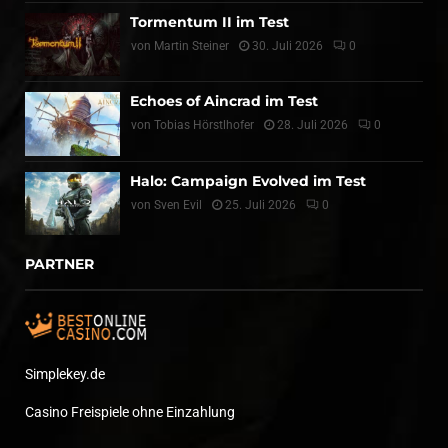
Tormentum II im Test
von
Martin Steiner
30. Juli 2026
0
Echoes of Aincrad im Test
von
Tobias Hörstlhofer
28. Juli 2026
0
Halo: Campaign Evolved im Test
von
Sven Evil
25. Juli 2026
0
PARTNER
Simplekey.de
Casino Freispiele ohne Einzahlung