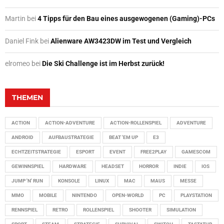
Martin
bei
4 Tipps für den Bau eines ausgewogenen (Gaming)-PCs
Daniel Fink
bei
Alienware AW3423DW im Test und Vergleich
elromeo
bei
Die Ski Challenge ist im Herbst zurück!
THEMEN
ACTION
ACTION-ADVENTURE
ACTION-ROLLENSPIEL
ADVENTURE
ANDROID
AUFBAUSTRATEGIE
BEAT 'EM UP
E3
ECHTZEITSTRATEGIE
ESPORT
EVENT
FREE2PLAY
GAMESCOM
GEWINNSPIEL
HARDWARE
HEADSET
HORROR
INDIE
IOS
JUMP 'N' RUN
KONSOLE
LINUX
MAC
MAUS
MESSE
MMO
MOBILE
NINTENDO
OPEN-WORLD
PC
PLAYSTATION
RENNSPIEL
RETRO
ROLLENSPIEL
SHOOTER
SIMULATION