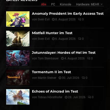
Alle
PC
Konsole
Hardware
MEHR
Anomaly President im Early Access Test
von
Sven Evil
8. August 2026
0
Mistfall Hunter im Test
von
Sven Evil
6. August 2026
0
Jotunnslayer: Hordes of Hel im Test
von
Tom Steinbauer
4. August 2026
0
Tormentum II im Test
von
Martin Steiner
30. Juli 2026
0
Echoes of Aincrad im Test
von
Tobias Hörstlhofer
28. Juli 2026
0