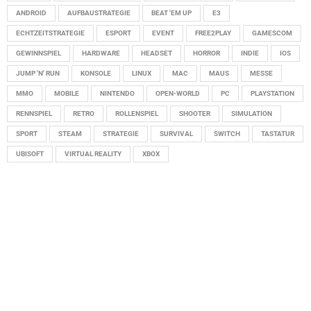
ANDROID
AUFBAUSTRATEGIE
BEAT 'EM UP
E3
ECHTZEITSTRATEGIE
ESPORT
EVENT
FREE2PLAY
GAMESCOM
GEWINNSPIEL
HARDWARE
HEADSET
HORROR
INDIE
IOS
JUMP 'N' RUN
KONSOLE
LINUX
MAC
MAUS
MESSE
MMO
MOBILE
NINTENDO
OPEN-WORLD
PC
PLAYSTATION
RENNSPIEL
RETRO
ROLLENSPIEL
SHOOTER
SIMULATION
SPORT
STEAM
STRATEGIE
SURVIVAL
SWITCH
TASTATUR
UBISOFT
VIRTUAL REALITY
XBOX