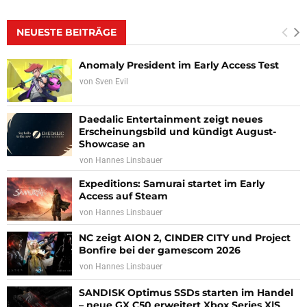
NEUESTE BEITRÄGE
Anomaly President im Early Access Test
von
Sven Evil
Daedalic Entertainment zeigt neues
Erscheinungsbild und kündigt August-
Showcase an
von
Hannes Linsbauer
Expeditions: Samurai startet im Early
Access auf Steam
von
Hannes Linsbauer
NC zeigt AION 2, CINDER CITY und Project
Bonfire bei der gamescom 2026
von
Hannes Linsbauer
SANDISK Optimus SSDs starten im Handel
– neue GX C50 erweitert Xbox Series X|S