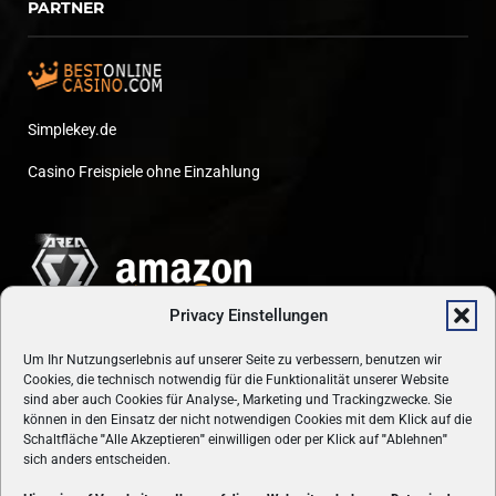
PARTNER
Simplekey.de
Casino Freispiele ohne Einzahlung
Privacy Einstellungen
Um Ihr Nutzungserlebnis auf unserer Seite zu verbessern, benutzen wir
Cookies, die technisch notwendig für die Funktionalität unserer Website
sind aber auch Cookies für Analyse-, Marketing und Trackingzwecke. Sie
können in den Einsatz der nicht notwendigen Cookies mit dem Klick auf die
Schaltfläche
"
Alle Akzeptieren
"
einwilligen oder per Klick auf
"
Ablehnen
"
sich anders entscheiden.