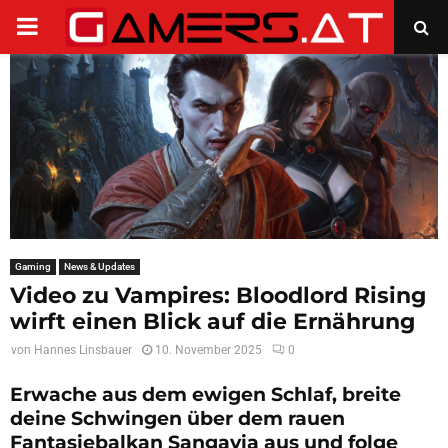
PRIMARY
MENU
Gaming
News & Updates
Video zu Vampires: Bloodlord Rising
wirft einen Blick auf die Ernährung
von
Hannes Linsbauer
10. November 2025
0
Erwache aus dem ewigen Schlaf, breite
deine Schwingen über dem rauen
Fantasiebalkan Sangavia aus und folge