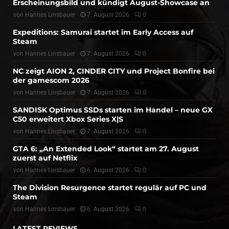
Erscheinungsbild und kündigt August-Showcase an
von
Hannes Linsbauer
7. August 2026
0
Expeditions: Samurai startet im Early Access auf
Steam
von
Hannes Linsbauer
7. August 2026
0
NC zeigt AION 2, CINDER CITY und Project Bonfire bei
der gamescom 2026
von
Hannes Linsbauer
7. August 2026
0
SANDISK Optimus SSDs starten im Handel – neue GX
C50 erweitert Xbox Series X|S
von
Hannes Linsbauer
7. August 2026
0
GTA 6: „An Extended Look“ startet am 27. August
zuerst auf Netflix
von
Hannes Linsbauer
6. August 2026
0
The Division Resurgence startet regulär auf PC und
Steam
von
Hannes Linsbauer
6. August 2026
0
LATEST REVIEWS