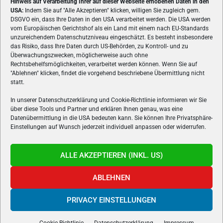
Hinweis auf Verarbeitung Ihrer auf dieser Webseite erhobenen Daten in den
USA:
Indem Sie auf "Alle Akzeptieren" klicken, willigen Sie zugleich gem.
ÜBER UNS
DSGVO ein, dass Ihre Daten in den USA verarbeitet werden. Die USA werden
vom Europäischen Gerichtshof als ein Land mit einem nach EU-Standards
VON GAMERN, FÜR GAMER! Gamers.at ist das älteste Online-
unzureichendem Datenschutzniveau eingeschätzt. Es besteht insbesondere
Spielemagazin Österreichs und bringt täglich aktuelle News,
das Risiko, dass Ihre Daten durch US-Behörden, zu Kontroll- und zu
Reviews und Videos zu PC- und Konsolenspielen, Gaming-
Überwachungszwecken, möglicherweise auch ohne
Rechtsbehelfsmöglichkeiten, verarbeitet werden können. Wenn Sie auf
Hardware und aus der Welt des e-Sport's.
"Ablehnen" klicken, findet die vorgehend beschriebene Übermittlung nicht
statt.
Schreib uns:
redaktion@gamers.at
In unserer Datenschutzerklärung und Cookie-Richtlinie informieren wir Sie
über diese Tools und Partner und erklären Ihnen genau, was eine
FOLGE UNS
Datenübermittlung in die USA bedeuten kann. Sie können Ihre Privatsphäre-
Einstellungen auf Wunsch jederzeit individuell anpassen oder widerrufen.
ALLE AKZEPTIEREN (INKL. US)
ABLEHNEN
PRIVACY EINSTELLUNGEN
Gamers.at v6 © 1999-2024 All Rights Reserved -
Kontakt
|
Impressum
|
Datenschutzerklärung
|
Cookie Richtline
- Developed by
linomedia