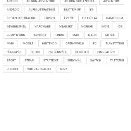
ACTION
ACTION-ADVENTURE
ACTION-ROLLENSPIEL
ADVENTURE
ANDROID
AUFBAUSTRATEGIE
BEAT 'EM UP
E3
ECHTZEITSTRATEGIE
ESPORT
EVENT
FREE2PLAY
GAMESCOM
GEWINNSPIEL
HARDWARE
HEADSET
HORROR
INDIE
IOS
JUMP 'N' RUN
KONSOLE
LINUX
MAC
MAUS
MESSE
MMO
MOBILE
NINTENDO
OPEN-WORLD
PC
PLAYSTATION
RENNSPIEL
RETRO
ROLLENSPIEL
SHOOTER
SIMULATION
SPORT
STEAM
STRATEGIE
SURVIVAL
SWITCH
TASTATUR
UBISOFT
VIRTUAL REALITY
XBOX