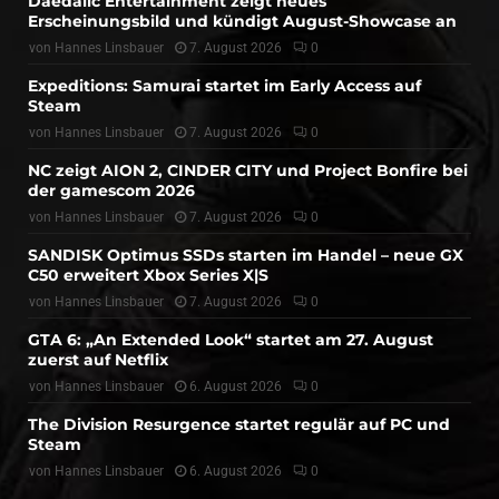
Daedalic Entertainment zeigt neues
Erscheinungsbild und kündigt August-Showcase an
von
Hannes Linsbauer
7. August 2026
0
Expeditions: Samurai startet im Early Access auf
Steam
von
Hannes Linsbauer
7. August 2026
0
NC zeigt AION 2, CINDER CITY und Project Bonfire bei
der gamescom 2026
von
Hannes Linsbauer
7. August 2026
0
SANDISK Optimus SSDs starten im Handel – neue GX
C50 erweitert Xbox Series X|S
von
Hannes Linsbauer
7. August 2026
0
GTA 6: „An Extended Look“ startet am 27. August
zuerst auf Netflix
von
Hannes Linsbauer
6. August 2026
0
The Division Resurgence startet regulär auf PC und
Steam
von
Hannes Linsbauer
6. August 2026
0