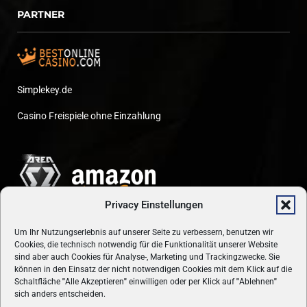
PARTNER
Simplekey.de
Casino Freispiele ohne Einzahlung
Privacy Einstellungen
Um Ihr Nutzungserlebnis auf unserer Seite zu verbessern, benutzen wir
Cookies, die technisch notwendig für die Funktionalität unserer Website
sind aber auch Cookies für Analyse-, Marketing und Trackingzwecke. Sie
können in den Einsatz der nicht notwendigen Cookies mit dem Klick auf die
Schaltfläche
"
Alle Akzeptieren
"
einwilligen oder per Klick auf
"
Ablehnen
"
sich anders entscheiden.