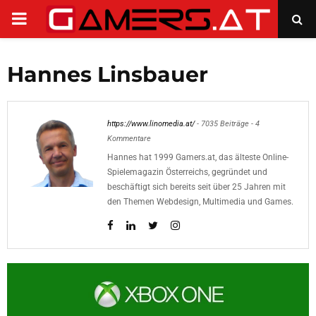
PRIMARY
MENU
Hannes Linsbauer
https://www.linomedia.at/
-
7035 Beiträge
-
4
Kommentare
Hannes hat 1999 Gamers.at, das älteste Online-
Spielemagazin Österreichs, gegründet und
beschäftigt sich bereits seit über 25 Jahren mit
den Themen Webdesign, Multimedia und Games.