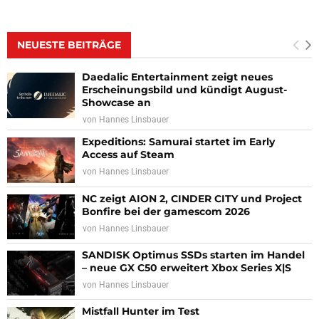
NEUESTE BEITRÄGE
Daedalic Entertainment zeigt neues
Erscheinungsbild und kündigt August-
Showcase an
von
Hannes Linsbauer
Expeditions: Samurai startet im Early
Access auf Steam
von
Hannes Linsbauer
NC zeigt AION 2, CINDER CITY und Project
Bonfire bei der gamescom 2026
von
Hannes Linsbauer
SANDISK Optimus SSDs starten im Handel
– neue GX C50 erweitert Xbox Series X|S
von
Hannes Linsbauer
Mistfall Hunter im Test