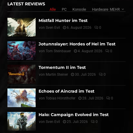
LATEST REVIEWS
Alle
PC
Konsole
Hardware
MEHR
Mistfall Hunter im Test
von
Sven Evil
6. August 2026
0
Jotunnslayer: Hordes of Hel im Test
von
Tom Steinbauer
4. August 2026
0
Tormentum II im Test
von
Martin Steiner
30. Juli 2026
0
Echoes of Aincrad im Test
von
Tobias Hörstlhofer
28. Juli 2026
0
Halo: Campaign Evolved im Test
von
Sven Evil
25. Juli 2026
0