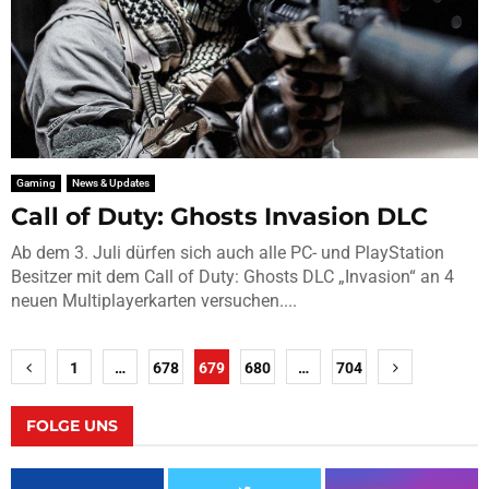
Gaming
News & Updates
Call of Duty: Ghosts Invasion DLC
Ab dem 3. Juli dürfen sich auch alle PC- und PlayStation
Besitzer mit dem Call of Duty: Ghosts DLC „Invasion“ an 4
neuen Multiplayerkarten versuchen....
Seitennummerierung
1
…
678
679
680
…
704
der
Beiträge
FOLGE UNS