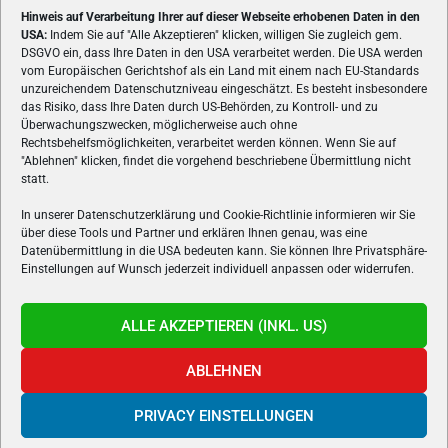
Hinweis auf Verarbeitung Ihrer auf dieser Webseite erhobenen Daten in den
USA:
Indem Sie auf "Alle Akzeptieren" klicken, willigen Sie zugleich gem.
ÜBER UNS
DSGVO ein, dass Ihre Daten in den USA verarbeitet werden. Die USA werden
vom Europäischen Gerichtshof als ein Land mit einem nach EU-Standards
VON GAMERN, FÜR GAMER! Gamers.at ist das älteste Online-
unzureichendem Datenschutzniveau eingeschätzt. Es besteht insbesondere
Spielemagazin Österreichs und bringt täglich aktuelle News,
das Risiko, dass Ihre Daten durch US-Behörden, zu Kontroll- und zu
Reviews und Videos zu PC- und Konsolenspielen, Gaming-
Überwachungszwecken, möglicherweise auch ohne
Hardware und aus der Welt des e-Sport's.
Rechtsbehelfsmöglichkeiten, verarbeitet werden können. Wenn Sie auf
"Ablehnen" klicken, findet die vorgehend beschriebene Übermittlung nicht
Schreib uns:
redaktion@gamers.at
statt.
In unserer Datenschutzerklärung und Cookie-Richtlinie informieren wir Sie
über diese Tools und Partner und erklären Ihnen genau, was eine
FOLGE UNS
Datenübermittlung in die USA bedeuten kann. Sie können Ihre Privatsphäre-
Einstellungen auf Wunsch jederzeit individuell anpassen oder widerrufen.
ALLE AKZEPTIEREN (INKL. US)
ABLEHNEN
PRIVACY EINSTELLUNGEN
Gamers.at v6 © 1999-2024 All Rights Reserved -
Kontakt
|
Impressum
|