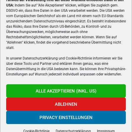
Hinweis auf Verarbeitung Ihrer auf dieser Webseite erhobenen Daten in den
USA:
Indem Sie auf "Alle Akzeptieren" klicken, willigen Sie zugleich gem.
ÜBER UNS
DSGVO ein, dass Ihre Daten in den USA verarbeitet werden. Die USA werden
vom Europäischen Gerichtshof als ein Land mit einem nach EU-Standards
VON GAMERN, FÜR GAMER! Gamers.at ist das älteste Online-
unzureichendem Datenschutzniveau eingeschätzt. Es besteht insbesondere
Spielemagazin Österreichs und bringt täglich aktuelle News,
das Risiko, dass Ihre Daten durch US-Behörden, zu Kontroll- und zu
Reviews und Videos zu PC- und Konsolenspielen, Gaming-
Überwachungszwecken, möglicherweise auch ohne
Hardware und aus der Welt des e-Sport's.
Rechtsbehelfsmöglichkeiten, verarbeitet werden können. Wenn Sie auf
"Ablehnen" klicken, findet die vorgehend beschriebene Übermittlung nicht
Schreib uns:
redaktion@gamers.at
statt.
In unserer Datenschutzerklärung und Cookie-Richtlinie informieren wir Sie
über diese Tools und Partner und erklären Ihnen genau, was eine
FOLGE UNS
Datenübermittlung in die USA bedeuten kann. Sie können Ihre Privatsphäre-
Einstellungen auf Wunsch jederzeit individuell anpassen oder widerrufen.
ALLE AKZEPTIEREN (INKL. US)
ABLEHNEN
PRIVACY EINSTELLUNGEN
Gamers.at v6 © 1999-2024 All Rights Reserved -
Kontakt
|
Impressum
|
Datenschutzerklärung
|
Cookie Richtline
- Developed by
linomedia
Cookie-Richtlinie
Datenschutzerklärung
Impressum