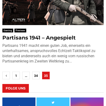
Gaming
Previews
Partisans 1941 – Angespielt
Partisans 1941 macht einen guten Job, einerseits ein
unterhaltsames, anspruchsvolles Echtzeit-Taktikspiel zu
bieten und andererseits auch ein wenig vom russischen
Partisanenkrieg im Zweiten Weltkrieg zu...
Seitennummerierung
1
…
34
35
der
Beiträge
FOLGE UNS