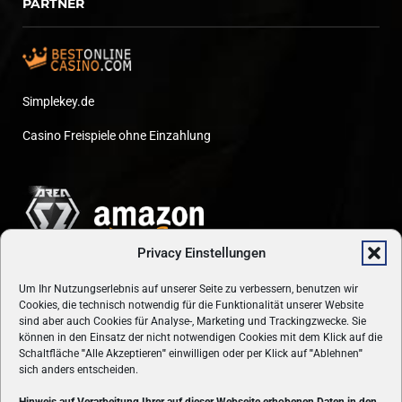
PARTNER
Simplekey.de
Casino Freispiele ohne Einzahlung
Privacy Einstellungen
Um Ihr Nutzungserlebnis auf unserer Seite zu verbessern, benutzen wir
Cookies, die technisch notwendig für die Funktionalität unserer Website
sind aber auch Cookies für Analyse-, Marketing und Trackingzwecke. Sie
können in den Einsatz der nicht notwendigen Cookies mit dem Klick auf die
Schaltfläche
"
Alle Akzeptieren
"
einwilligen oder per Klick auf
"
Ablehnen
"
sich anders entscheiden.