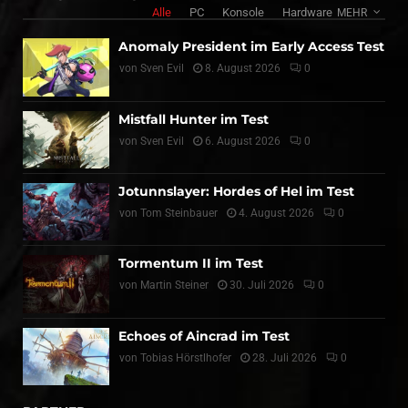
Alle
PC
Konsole
Hardware
MEHR
Anomaly President im Early Access Test
von
Sven Evil
8. August 2026
0
Mistfall Hunter im Test
von
Sven Evil
6. August 2026
0
Jotunnslayer: Hordes of Hel im Test
von
Tom Steinbauer
4. August 2026
0
Tormentum II im Test
von
Martin Steiner
30. Juli 2026
0
Echoes of Aincrad im Test
von
Tobias Hörstlhofer
28. Juli 2026
0