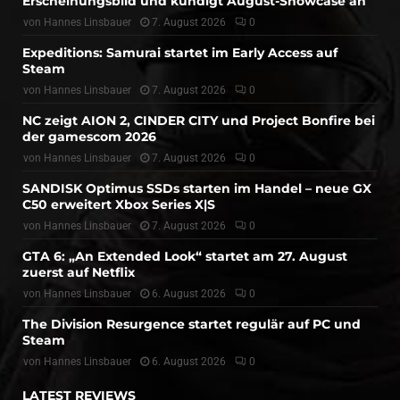
Erscheinungsbild und kündigt August-Showcase an
von
Hannes Linsbauer
7. August 2026
0
Expeditions: Samurai startet im Early Access auf
Steam
von
Hannes Linsbauer
7. August 2026
0
NC zeigt AION 2, CINDER CITY und Project Bonfire bei
der gamescom 2026
von
Hannes Linsbauer
7. August 2026
0
SANDISK Optimus SSDs starten im Handel – neue GX
C50 erweitert Xbox Series X|S
von
Hannes Linsbauer
7. August 2026
0
GTA 6: „An Extended Look“ startet am 27. August
zuerst auf Netflix
von
Hannes Linsbauer
6. August 2026
0
The Division Resurgence startet regulär auf PC und
Steam
von
Hannes Linsbauer
6. August 2026
0
LATEST REVIEWS