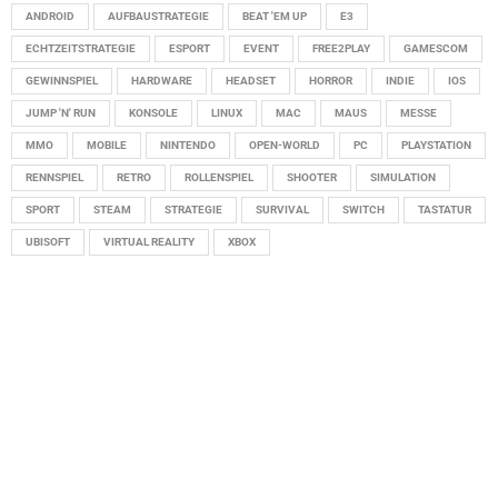
ANDROID
AUFBAUSTRATEGIE
BEAT 'EM UP
E3
ECHTZEITSTRATEGIE
ESPORT
EVENT
FREE2PLAY
GAMESCOM
GEWINNSPIEL
HARDWARE
HEADSET
HORROR
INDIE
IOS
JUMP 'N' RUN
KONSOLE
LINUX
MAC
MAUS
MESSE
MMO
MOBILE
NINTENDO
OPEN-WORLD
PC
PLAYSTATION
RENNSPIEL
RETRO
ROLLENSPIEL
SHOOTER
SIMULATION
SPORT
STEAM
STRATEGIE
SURVIVAL
SWITCH
TASTATUR
UBISOFT
VIRTUAL REALITY
XBOX