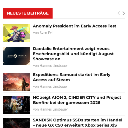
NEUESTE BEITRÄGE
Anomaly President im Early Access Test
von
Sven Evil
Daedalic Entertainment zeigt neues
Erscheinungsbild und kündigt August-
Showcase an
von
Hannes Linsbauer
Expeditions: Samurai startet im Early
Access auf Steam
von
Hannes Linsbauer
NC zeigt AION 2, CINDER CITY und Project
Bonfire bei der gamescom 2026
von
Hannes Linsbauer
SANDISK Optimus SSDs starten im Handel
– neue GX C50 erweitert Xbox Series X|S