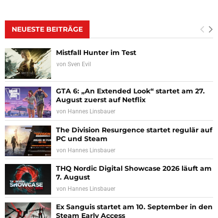
NEUESTE BEITRÄGE
Mistfall Hunter im Test
von
Sven Evil
GTA 6: „An Extended Look“ startet am 27.
August zuerst auf Netflix
von
Hannes Linsbauer
The Division Resurgence startet regulär auf
PC und Steam
von
Hannes Linsbauer
THQ Nordic Digital Showcase 2026 läuft am
7. August
von
Hannes Linsbauer
Ex Sanguis startet am 10. September in den
Steam Early Access