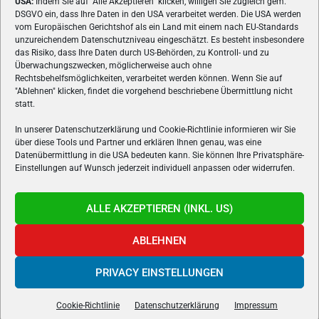
USA:
Indem Sie auf "Alle Akzeptieren" klicken, willigen Sie zugleich gem.
ÜBER UNS
DSGVO ein, dass Ihre Daten in den USA verarbeitet werden. Die USA werden
vom Europäischen Gerichtshof als ein Land mit einem nach EU-Standards
VON GAMERN, FÜR GAMER! Gamers.at ist das älteste Online-
unzureichendem Datenschutzniveau eingeschätzt. Es besteht insbesondere
Spielemagazin Österreichs und bringt täglich aktuelle News,
das Risiko, dass Ihre Daten durch US-Behörden, zu Kontroll- und zu
Reviews und Videos zu PC- und Konsolenspielen, Gaming-
Überwachungszwecken, möglicherweise auch ohne
Hardware und aus der Welt des e-Sport's.
Rechtsbehelfsmöglichkeiten, verarbeitet werden können. Wenn Sie auf
"Ablehnen" klicken, findet die vorgehend beschriebene Übermittlung nicht
Schreib uns:
redaktion@gamers.at
statt.
In unserer Datenschutzerklärung und Cookie-Richtlinie informieren wir Sie
über diese Tools und Partner und erklären Ihnen genau, was eine
FOLGE UNS
Datenübermittlung in die USA bedeuten kann. Sie können Ihre Privatsphäre-
Einstellungen auf Wunsch jederzeit individuell anpassen oder widerrufen.
ALLE AKZEPTIEREN (INKL. US)
ABLEHNEN
PRIVACY EINSTELLUNGEN
Gamers.at v6 © 1999-2024 All Rights Reserved -
Kontakt
|
Impressum
|
Datenschutzerklärung
|
Cookie Richtline
- Developed by
linomedia
Cookie-Richtlinie
Datenschutzerklärung
Impressum
powered by
overclockers.at