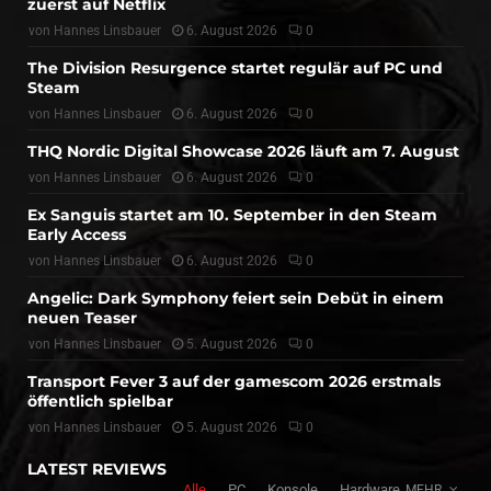
zuerst auf Netflix
von
Hannes Linsbauer
6. August 2026
0
The Division Resurgence startet regulär auf PC und
Steam
von
Hannes Linsbauer
6. August 2026
0
THQ Nordic Digital Showcase 2026 läuft am 7. August
von
Hannes Linsbauer
6. August 2026
0
Ex Sanguis startet am 10. September in den Steam
Early Access
von
Hannes Linsbauer
6. August 2026
0
Angelic: Dark Symphony feiert sein Debüt in einem
neuen Teaser
von
Hannes Linsbauer
5. August 2026
0
Transport Fever 3 auf der gamescom 2026 erstmals
öffentlich spielbar
von
Hannes Linsbauer
5. August 2026
0
LATEST REVIEWS
Alle
PC
Konsole
Hardware
MEHR