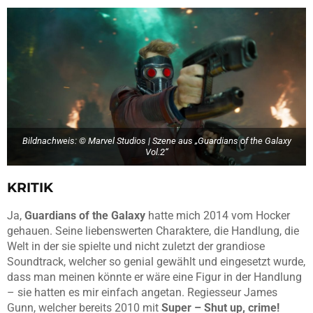
Bildnachweis: © Marvel Studios | Szene aus „Guardians of the Galaxy
Vol.2“
KRITIK
Ja,
Guardians of the Galaxy
hatte mich 2014 vom Hocker
gehauen. Seine liebenswerten Charaktere, die Handlung, die
Welt in der sie spielte und nicht zuletzt der grandiose
Soundtrack, welcher so genial gewählt und eingesetzt wurde,
dass man meinen könnte er wäre eine Figur in der Handlung
– sie hatten es mir einfach angetan. Regiesseur James
Gunn, welcher bereits 2010 mit
Super – Shut up, crime!