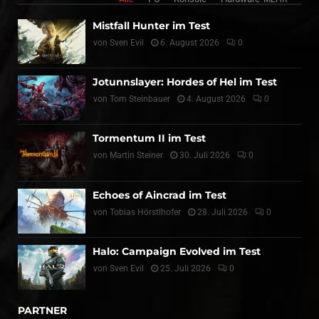
Mistfall Hunter im Test
von
Sven Evil
6. August 2026
0
Jotunnslayer: Hordes of Hel im Test
von
Tom Steinbauer
4. August 2026
0
Tormentum II im Test
von
Martin Steiner
30. Juli 2026
0
Echoes of Aincrad im Test
von
Tobias Hörstlhofer
28. Juli 2026
0
Halo: Campaign Evolved im Test
von
Sven Evil
25. Juli 2026
0
PARTNER