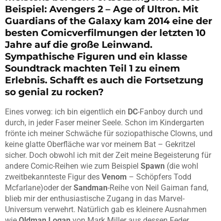
Beispiel: Avengers 2 – Age of Ultron. Mit
Guardians of the Galaxy kam 2014 eine der
besten Comicverfilmungen der letzten 10
Jahre auf die große Leinwand.
Sympathische Figuren und ein klasse
Soundtrack machten Teil 1 zu einem
Erlebnis. Schafft es auch die Fortsetzung
so genial zu rocken?
Eines vorweg: ich bin eigentlich ein
DC
-Fanboy durch und
durch, in jeder Faser meiner Seele. Schon im Kindergarten
frönte ich meiner Schwäche für soziopathische Clowns, und
keine glatte Oberfläche war vor meinem Bat – Gekritzel
sicher. Doch obwohl ich mit der Zeit meine Begeisterung für
andere Comic-Reihen wie zum Beispiel
Spawn
(die wohl
zweitbekannteste Figur des
Venom
– Schöpfers Todd
Mcfarlane)oder der
Sandman
-Reihe von Neil Gaiman fand,
blieb mir der enthusiastische Zugang in das Marvel-
Universum verwehrt. Natürlich gab es kleinere Ausnahmen
wie
Oldman Logan
von Mark Miller aus dessen Feder