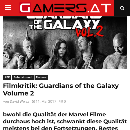
PRIMARY
MENU
AFK
Entertainment
Reviews
Filmkritik: Guardians of the Galaxy
Volume 2
von
David Weisz
11. Mai 2017
0
bwohl die Qualität der Marvel Filme
durchaus hoch ist, schwankt diese Qualität
meistens bei den Fortsetzungen. Bestes