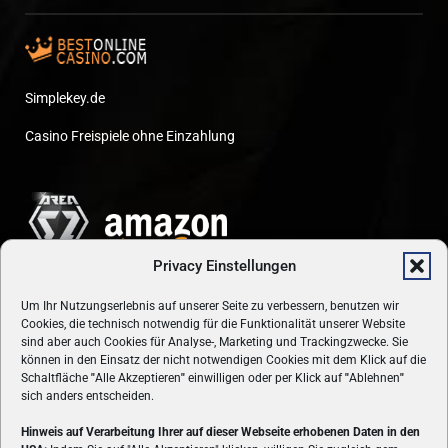
Simplekey.de
Casino Freispiele ohne Einzahlung
Privacy Einstellungen
Um Ihr Nutzungserlebnis auf unserer Seite zu verbessern, benutzen wir
Cookies, die technisch notwendig für die Funktionalität unserer Website
sind aber auch Cookies für Analyse-, Marketing und Trackingzwecke. Sie
können in den Einsatz der nicht notwendigen Cookies mit dem Klick auf die
Schaltfläche
"
Alle Akzeptieren
"
einwilligen oder per Klick auf
"
Ablehnen
"
sich anders entscheiden.
Hinweis auf Verarbeitung Ihrer auf dieser Webseite erhobenen Daten in den