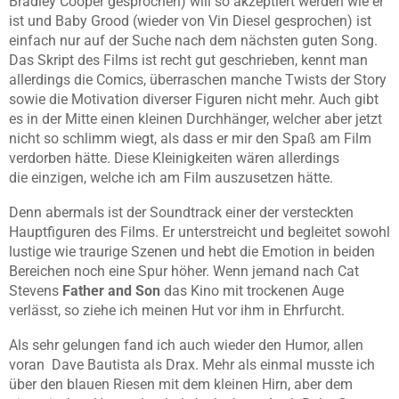
Bradley Cooper gesprochen) will so akzeptiert werden wie er
ist und Baby Grood (wieder von Vin Diesel gesprochen) ist
einfach nur auf der Suche nach dem nächsten guten Song.
Das Skript des Films ist recht gut geschrieben, kennt man
allerdings die Comics, überraschen manche Twists der Story
sowie die Motivation diverser Figuren nicht mehr. Auch gibt
es in der Mitte einen kleinen Durchhänger, welcher aber jetzt
nicht so schlimm wiegt, als dass er mir den Spaß am Film
verdorben hätte. Diese Kleinigkeiten wären allerdings
die einzigen, welche ich am Film auszusetzen hätte.
Denn abermals ist der Soundtrack einer der versteckten
Hauptfiguren des Films. Er unterstreicht und begleitet sowohl
lustige wie traurige Szenen und hebt die Emotion in beiden
Bereichen noch eine Spur höher. Wenn jemand nach Cat
Stevens
Father and Son
das Kino mit trockenen Auge
verlässt, so ziehe ich meinen Hut vor ihm in Ehrfurcht.
Als sehr gelungen fand ich auch wieder den Humor, allen
voran Dave Bautista als Drax. Mehr als einmal musste ich
über den blauen Riesen mit dem kleinen Hirn, aber dem