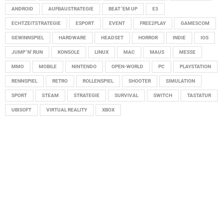
ANDROID
AUFBAUSTRATEGIE
BEAT 'EM UP
E3
ECHTZEITSTRATEGIE
ESPORT
EVENT
FREE2PLAY
GAMESCOM
GEWINNSPIEL
HARDWARE
HEADSET
HORROR
INDIE
IOS
JUMP 'N' RUN
KONSOLE
LINUX
MAC
MAUS
MESSE
MMO
MOBILE
NINTENDO
OPEN-WORLD
PC
PLAYSTATION
RENNSPIEL
RETRO
ROLLENSPIEL
SHOOTER
SIMULATION
SPORT
STEAM
STRATEGIE
SURVIVAL
SWITCH
TASTATUR
UBISOFT
VIRTUAL REALITY
XBOX