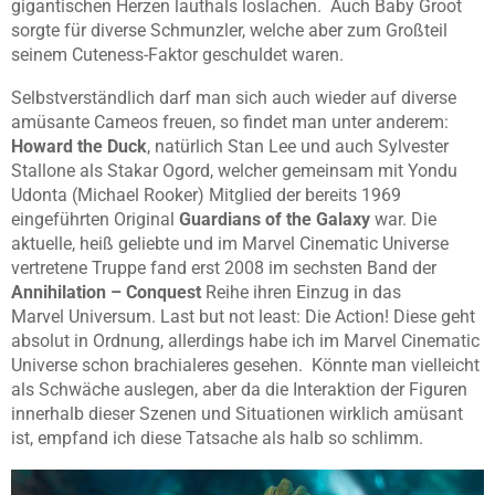
gigantischen Herzen lauthals loslachen. Auch Baby Groot
sorgte für diverse Schmunzler, welche aber zum Großteil
seinem Cuteness-Faktor geschuldet waren.
Selbstverständlich darf man sich auch wieder auf diverse
amüsante Cameos freuen, so findet man unter anderem:
Howard the Duck
, natürlich Stan Lee und auch Sylvester
Stallone als Stakar Ogord, welcher gemeinsam mit Yondu
Udonta (Michael Rooker) Mitglied der bereits 1969
eingeführten Original
Guardians of the Galaxy
war. Die
aktuelle, heiß geliebte und im Marvel Cinematic Universe
vertretene Truppe fand erst 2008 im sechsten Band der
Annihilation – Conquest
Reihe ihren Einzug in das
Marvel Universum. Last but not least: Die Action! Diese geht
absolut in Ordnung, allerdings habe ich im Marvel Cinematic
Universe schon brachialeres gesehen. Könnte man vielleicht
als Schwäche auslegen, aber da die Interaktion der Figuren
innerhalb dieser Szenen und Situationen wirklich amüsant
ist, empfand ich diese Tatsache als halb so schlimm.