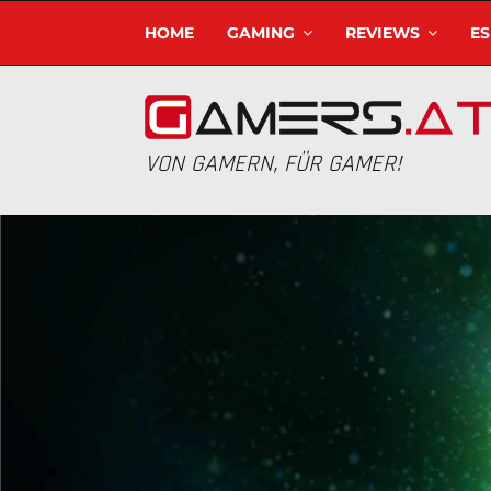
HOME
GAMING
REVIEWS
E
VON GAMERN, FÜR GAMER!