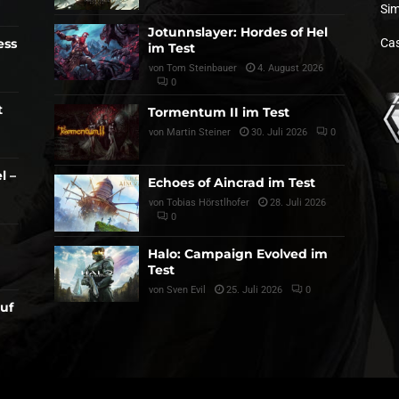
Sim
Jotunnslayer: Hordes of Hel
ess
Cas
im Test
von
Tom Steinbauer
4. August 2026
0
t
Tormentum II im Test
von
Martin Steiner
30. Juli 2026
0
l –
Echoes of Aincrad im Test
von
Tobias Hörstlhofer
28. Juli 2026
0
Halo: Campaign Evolved im
Test
von
Sven Evil
25. Juli 2026
0
auf