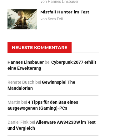
von
Hannes Linsbauer
Mistfall Hunter im Test
von
Sven Evil
NEUESTE KOMMENTARE
Hannes Linsbauer
bei
Cyberpunk 2077 erhält
eine Erweiterung
Renate Busch
bei
Gewinnspiel The
Mandalorian
Martin
bei
4 Tipps für den Bau eines
ausgewogenen (Gaming)-PCs
Daniel Fink
bei
Alienware AW3423DW im Test
und Vergleich