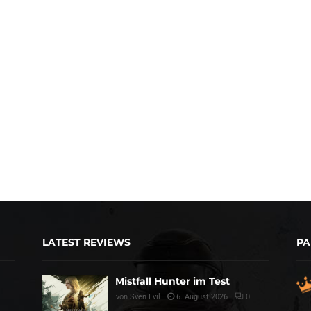
LATEST REVIEWS
PA
Mistfall Hunter im Test
von
Sven Evil
6. August 2026
0