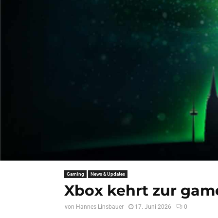
Gaming
News & Updates
Xbox kehrt zur gam
von
Hannes Linsbauer
17. Juni 2026
0