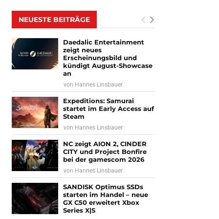
NEUESTE BEITRÄGE
Daedalic Entertainment
zeigt neues
Erscheinungsbild und
kündigt August-Showcase
an
von
Hannes Linsbauer
Expeditions: Samurai
startet im Early Access auf
Steam
von
Hannes Linsbauer
NC zeigt AION 2, CINDER
CITY und Project Bonfire
bei der gamescom 2026
von
Hannes Linsbauer
SANDISK Optimus SSDs
starten im Handel – neue
GX C50 erweitert Xbox
Series X|S