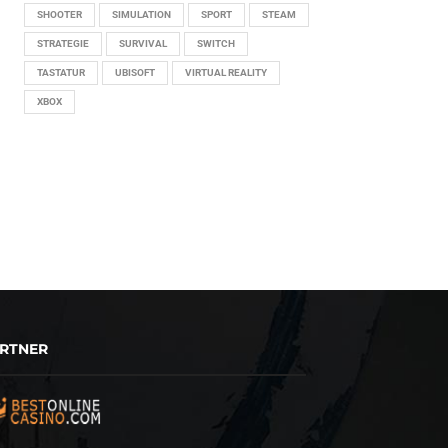
SHOOTER
SIMULATION
SPORT
STEAM
STRATEGIE
SURVIVAL
SWITCH
TASTATUR
UBISOFT
VIRTUAL REALITY
XBOX
RTNER