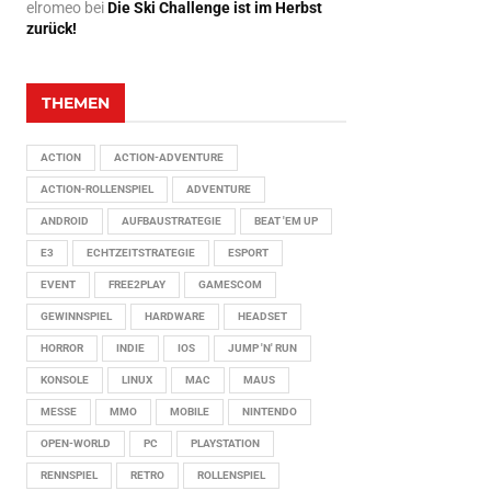
elromeo
bei
Die Ski Challenge ist im Herbst
zurück!
THEMEN
ACTION
ACTION-ADVENTURE
ACTION-ROLLENSPIEL
ADVENTURE
ANDROID
AUFBAUSTRATEGIE
BEAT 'EM UP
E3
ECHTZEITSTRATEGIE
ESPORT
EVENT
FREE2PLAY
GAMESCOM
GEWINNSPIEL
HARDWARE
HEADSET
HORROR
INDIE
IOS
JUMP 'N' RUN
KONSOLE
LINUX
MAC
MAUS
MESSE
MMO
MOBILE
NINTENDO
OPEN-WORLD
PC
PLAYSTATION
RENNSPIEL
RETRO
ROLLENSPIEL