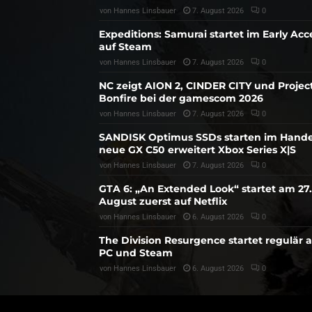
von
Hannes Linsbauer
7. August 2026
0
Expeditions: Samurai startet im Early Acc
auf Steam
von
Hannes Linsbauer
7. August 2026
0
NC zeigt AION 2, CINDER CITY und Projec
Bonfire bei der gamescom 2026
von
Hannes Linsbauer
7. August 2026
0
SANDISK Optimus SSDs starten im Hande
neue GX C50 erweitert Xbox Series X|S
von
Hannes Linsbauer
7. August 2026
0
GTA 6: „An Extended Look“ startet am 27.
August zuerst auf Netflix
von
Hannes Linsbauer
6. August 2026
0
The Division Resurgence startet regulär 
PC und Steam
von
Hannes Linsbauer
6. August 2026
0