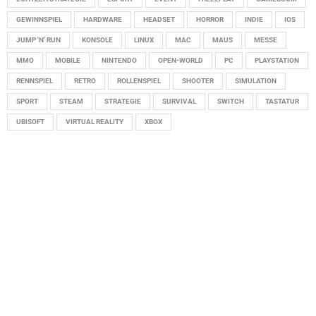
GEWINNSPIEL
HARDWARE
HEADSET
HORROR
INDIE
IOS
JUMP 'N' RUN
KONSOLE
LINUX
MAC
MAUS
MESSE
MMO
MOBILE
NINTENDO
OPEN-WORLD
PC
PLAYSTATION
RENNSPIEL
RETRO
ROLLENSPIEL
SHOOTER
SIMULATION
SPORT
STEAM
STRATEGIE
SURVIVAL
SWITCH
TASTATUR
UBISOFT
VIRTUAL REALITY
XBOX