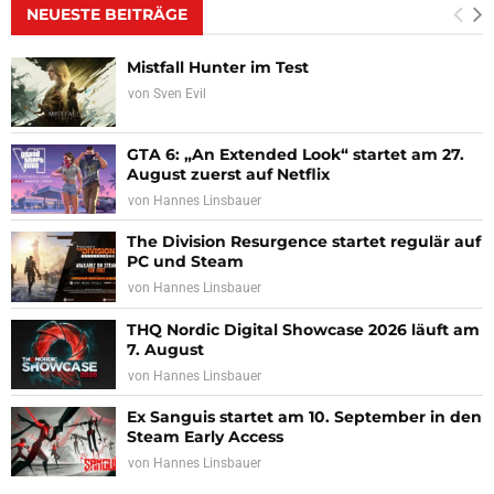
NEUESTE BEITRÄGE
Mistfall Hunter im Test
von
Sven Evil
GTA 6: „An Extended Look“ startet am 27.
August zuerst auf Netflix
von
Hannes Linsbauer
The Division Resurgence startet regulär auf
PC und Steam
von
Hannes Linsbauer
THQ Nordic Digital Showcase 2026 läuft am
7. August
von
Hannes Linsbauer
Ex Sanguis startet am 10. September in den
Steam Early Access
von
Hannes Linsbauer