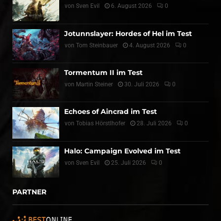
von
Sven Evil
6. August 2026
0
Jotunnslayer: Hordes of Hel im Test
von
Tom Steinbauer
4. August 2026
0
Tormentum II im Test
von
Martin Steiner
30. Juli 2026
0
Echoes of Aincrad im Test
von
Tobias Hörstlhofer
28. Juli 2026
0
Halo: Campaign Evolved im Test
von
Sven Evil
25. Juli 2026
0
PARTNER