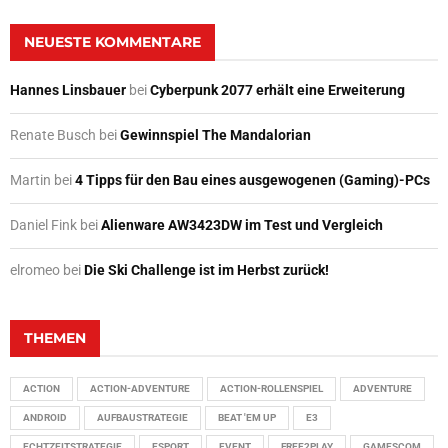
NEUESTE KOMMENTARE
Hannes Linsbauer
bei
Cyberpunk 2077 erhält eine Erweiterung
Renate Busch
bei
Gewinnspiel The Mandalorian
Martin
bei
4 Tipps für den Bau eines ausgewogenen (Gaming)-PCs
Daniel Fink
bei
Alienware AW3423DW im Test und Vergleich
elromeo
bei
Die Ski Challenge ist im Herbst zurück!
THEMEN
ACTION
ACTION-ADVENTURE
ACTION-ROLLENSPIEL
ADVENTURE
ANDROID
AUFBAUSTRATEGIE
BEAT 'EM UP
E3
ECHTZEITSTRATEGIE
ESPORT
EVENT
FREE2PLAY
GAMESCOM