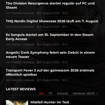
The Division Resurgence startet regulär auf PC und
Steam
von
Hannes Linsbauer
6. August 2026
0
THQ Nordic Digital Showcase 2026 läuft am 7. August
von
Hannes Linsbauer
6. August 2026
0
Ex Sanguis startet am 10. September in den Steam
Early Access
von
Hannes Linsbauer
6. August 2026
0
Angelic: Dark Symphony feiert sein Debüt in einem
neuen Teaser
von
Hannes Linsbauer
5. August 2026
0
Transport Fever 3 auf der gamescom 2026 erstmals
öffentlich spielbar
von
Hannes Linsbauer
5. August 2026
0
LATEST REVIEWS
Alle
PC
Konsole
Hardware
MEHR
Mistfall Hunter im Test