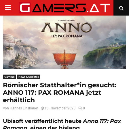
PRIMARY
MENU
Gaming
News & Updates
Römischer Statthalter*in gesucht:
ANNO 117: PAX ROMANA jetzt
erhältlich
von
Hannes Linsbauer
13. November 2025
0
Ubisoft veröffentlicht heute
Anno 117: Pax
Romana
, einen der bislang