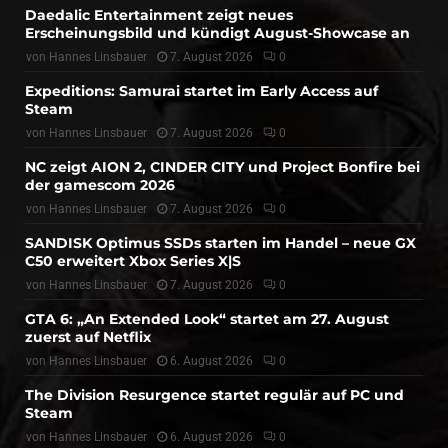
Daedalic Entertainment zeigt neues
Erscheinungsbild und kündigt August-Showcase an
von
Hannes Linsbauer
7. August 2026
0
Expeditions: Samurai startet im Early Access auf
Steam
von
Hannes Linsbauer
7. August 2026
0
NC zeigt AION 2, CINDER CITY und Project Bonfire bei
der gamescom 2026
von
Hannes Linsbauer
7. August 2026
0
SANDISK Optimus SSDs starten im Handel – neue GX
C50 erweitert Xbox Series X|S
von
Hannes Linsbauer
7. August 2026
0
GTA 6: „An Extended Look“ startet am 27. August
zuerst auf Netflix
von
Hannes Linsbauer
6. August 2026
0
The Division Resurgence startet regulär auf PC und
Steam
von
Hannes Linsbauer
6. August 2026
0