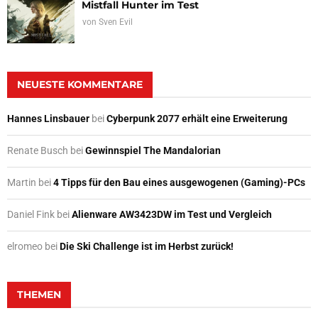
Mistfall Hunter im Test
von
Sven Evil
NEUESTE KOMMENTARE
Hannes Linsbauer
bei
Cyberpunk 2077 erhält eine Erweiterung
Renate Busch
bei
Gewinnspiel The Mandalorian
Martin
bei
4 Tipps für den Bau eines ausgewogenen (Gaming)-PCs
Daniel Fink
bei
Alienware AW3423DW im Test und Vergleich
elromeo
bei
Die Ski Challenge ist im Herbst zurück!
THEMEN