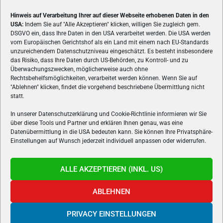
Hinweis auf Verarbeitung Ihrer auf dieser Webseite erhobenen Daten in den
USA:
Indem Sie auf "Alle Akzeptieren" klicken, willigen Sie zugleich gem.
ÜBER UNS
DSGVO ein, dass Ihre Daten in den USA verarbeitet werden. Die USA werden
vom Europäischen Gerichtshof als ein Land mit einem nach EU-Standards
VON GAMERN, FÜR GAMER! Gamers.at ist das älteste Online-
unzureichendem Datenschutzniveau eingeschätzt. Es besteht insbesondere
Spielemagazin Österreichs und bringt täglich aktuelle News,
das Risiko, dass Ihre Daten durch US-Behörden, zu Kontroll- und zu
Reviews und Videos zu PC- und Konsolenspielen, Gaming-
Überwachungszwecken, möglicherweise auch ohne
Rechtsbehelfsmöglichkeiten, verarbeitet werden können. Wenn Sie auf
Hardware und aus der Welt des e-Sport's.
"Ablehnen" klicken, findet die vorgehend beschriebene Übermittlung nicht
statt.
Schreib uns:
redaktion@gamers.at
In unserer Datenschutzerklärung und Cookie-Richtlinie informieren wir Sie
über diese Tools und Partner und erklären Ihnen genau, was eine
FOLGE UNS
Datenübermittlung in die USA bedeuten kann. Sie können Ihre Privatsphäre-
Einstellungen auf Wunsch jederzeit individuell anpassen oder widerrufen.
ALLE AKZEPTIEREN (INKL. US)
ABLEHNEN
PRIVACY EINSTELLUNGEN