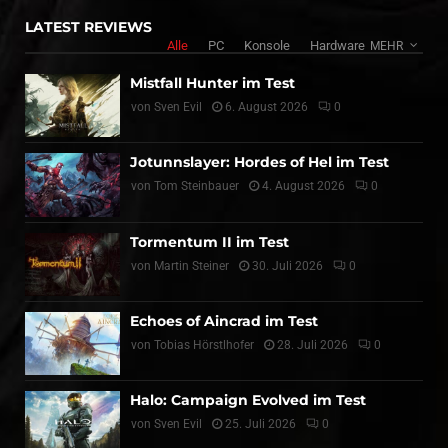
LATEST REVIEWS
Alle
PC
Konsole
Hardware
MEHR
Mistfall Hunter im Test
von
Sven Evil
6. August 2026
0
Jotunnslayer: Hordes of Hel im Test
von
Tom Steinbauer
4. August 2026
0
Tormentum II im Test
von
Martin Steiner
30. Juli 2026
0
Echoes of Aincrad im Test
von
Tobias Hörstlhofer
28. Juli 2026
0
Halo: Campaign Evolved im Test
von
Sven Evil
25. Juli 2026
0