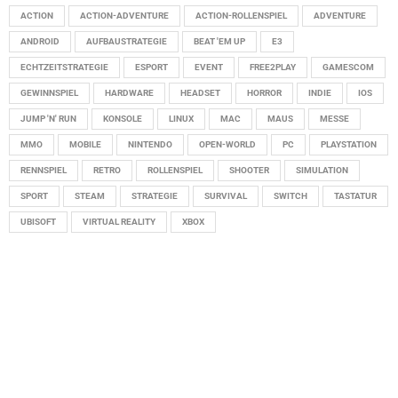
ACTION
ACTION-ADVENTURE
ACTION-ROLLENSPIEL
ADVENTURE
ANDROID
AUFBAUSTRATEGIE
BEAT 'EM UP
E3
ECHTZEITSTRATEGIE
ESPORT
EVENT
FREE2PLAY
GAMESCOM
GEWINNSPIEL
HARDWARE
HEADSET
HORROR
INDIE
IOS
JUMP 'N' RUN
KONSOLE
LINUX
MAC
MAUS
MESSE
MMO
MOBILE
NINTENDO
OPEN-WORLD
PC
PLAYSTATION
RENNSPIEL
RETRO
ROLLENSPIEL
SHOOTER
SIMULATION
SPORT
STEAM
STRATEGIE
SURVIVAL
SWITCH
TASTATUR
UBISOFT
VIRTUAL REALITY
XBOX