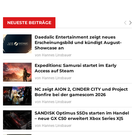
NEUESTE BEITRÄGE
Daedalic Entertainment zeigt neues
Erscheinungsbild und kündigt August-
Showcase an
von
Hannes Linsbauer
Expeditions: Samurai startet im Early
Access auf Steam
von
Hannes Linsbauer
NC zeigt AION 2, CINDER CITY und Project
Bonfire bei der gamescom 2026
von
Hannes Linsbauer
SANDISK Optimus SSDs starten im Handel
– neue GX C50 erweitert Xbox Series X|S
von
Hannes Linsbauer