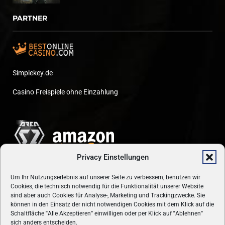
PARTNER
Simplekey.de
Casino Freispiele ohne Einzahlung
Privacy Einstellungen
Um Ihr Nutzungserlebnis auf unserer Seite zu verbessern, benutzen wir
Cookies, die technisch notwendig für die Funktionalität unserer Website
sind aber auch Cookies für Analyse-, Marketing und Trackingzwecke. Sie
können in den Einsatz der nicht notwendigen Cookies mit dem Klick auf die
Schaltfläche
"
Alle Akzeptieren
"
einwilligen oder per Klick auf
"
Ablehnen
"
sich anders entscheiden.