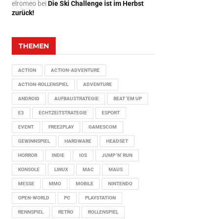
elromeo
bei
Die Ski Challenge ist im Herbst
zurück!
THEMEN
ACTION
ACTION-ADVENTURE
ACTION-ROLLENSPIEL
ADVENTURE
ANDROID
AUFBAUSTRATEGIE
BEAT 'EM UP
E3
ECHTZEITSTRATEGIE
ESPORT
EVENT
FREE2PLAY
GAMESCOM
GEWINNSPIEL
HARDWARE
HEADSET
HORROR
INDIE
IOS
JUMP 'N' RUN
KONSOLE
LINUX
MAC
MAUS
MESSE
MMO
MOBILE
NINTENDO
OPEN-WORLD
PC
PLAYSTATION
RENNSPIEL
RETRO
ROLLENSPIEL