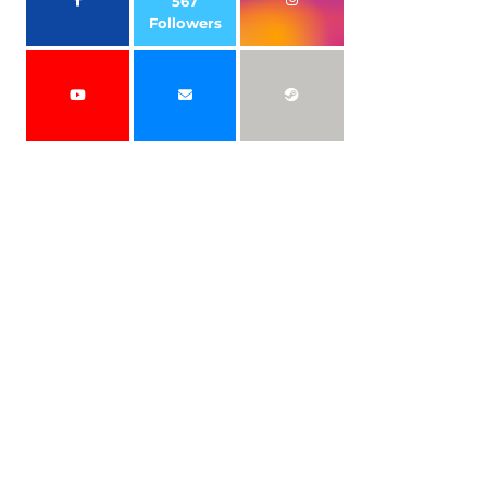
567
Followers