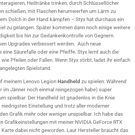
nteragieren, Heiltränke trinken, durch Schlüssellöcher
len schießen, mit Flaschen herumwerfen um Lärm zu
dem Dolch in der Hand kämpfen – Styx hat durchaus ein
piel zu gelangen. Später kommen dann noch einige weitere
digkeit bis hin zur Gedankenkontrolle von Gegnern.
rsen Upgrades verbessert werden. Auch neue
ine Säurefalle oder eine Pfeiffe. Styx lernt auch die
e Pfeilen oder Fallen. Wenn Styx stirbt, ladet ihr einfach
angelegten Spielstand.
f meinem Lenovo Legion
Handheld
zu spielen. Während
ir im Jänner noch einmal reingezogen habe) super
m spielbar. Der Handheld ist gnadenlos in die Knie
iedrigsten Einstellung und trotz aller moderner
den Grafik mehr oder weniger unspielbar. Ich habe das
en Grafikeinstellungen mit meiner NVIDIA GeForce RTX
er Karte dabei nicht geworden. Laut Hersteller braucht das