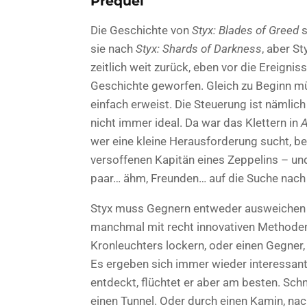
Prequel
Die Geschichte von
Styx: Blades of Greed
s
sie nach
Styx: Shards of Darkness
, aber S
zeitlich weit zurück, eben vor die Ereignis
Geschichte geworfen. Gleich zu Beginn müs
einfach erweist. Die Steuerung ist nämli
nicht immer ideal. Da war das Klettern in
A
wer eine kleine Herausforderung sucht, bek
versoffenen Kapitän eines Zeppelins – un
paar… ähm, Freunden… auf die Suche nach 
Styx muss Gegnern entweder ausweichen o
manchmal mit recht innovativen Methoden 
Kronleuchters lockern, oder einen Gegner,
Es ergeben sich immer wieder interessant
entdeckt, flüchtet er aber am besten. Schne
einen Tunnel. Oder durch einen Kamin, nac