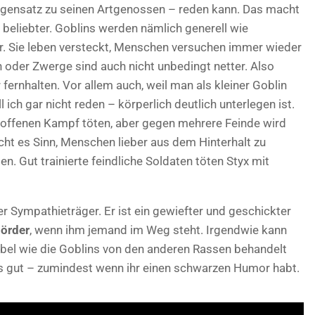
Gegensatz zu seinen Artgenossen – reden kann. Das macht
beliebter. Goblins werden nämlich generell wie
r. Sie leben versteckt, Menschen versuchen immer wieder
n oder Zwerge sind auch nicht unbedingt netter. Also
 fernhalten. Vor allem auch, weil man als kleiner Goblin
ch gar nicht reden – körperlich deutlich unterlegen ist.
 offenen Kampf töten, aber gegen mehrere Feinde wird
cht es Sinn, Menschen lieber aus dem Hinterhalt zu
. Gut trainierte feindliche Soldaten töten Styx mit
er Sympathieträger. Er ist ein gewiefter und geschickter
örder
, wenn ihm jemand im Weg steht. Irgendwie kann
übel wie die Goblins von den anderen Rassen behandelt
s gut – zumindest wenn ihr einen schwarzen Humor habt.