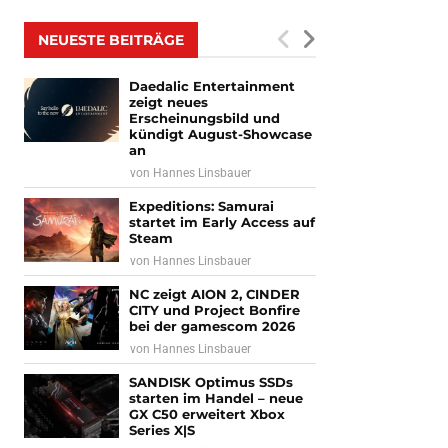
NEUESTE BEITRÄGE
Daedalic Entertainment
zeigt neues
Erscheinungsbild und
kündigt August-Showcase
an
von
Hannes Linsbauer
Expeditions: Samurai
startet im Early Access auf
Steam
von
Hannes Linsbauer
NC zeigt AION 2, CINDER
CITY und Project Bonfire
bei der gamescom 2026
von
Hannes Linsbauer
SANDISK Optimus SSDs
starten im Handel – neue
GX C50 erweitert Xbox
Series X|S