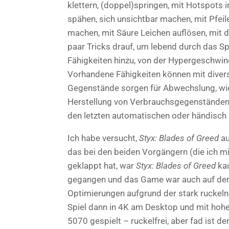
klettern, (doppel)springen, mit Hotspots i
spähen, sich unsichtbar machen, mit Pfei
machen, mit Säure Leichen auflösen, mit 
paar Tricks drauf, um lebend durch das S
Fähigkeiten hinzu, von der Hypergeschwin
Vorhandene Fähigkeiten können mit dive
Gegenstände sorgen für Abwechslung, wie e
Herstellung von Verbrauchsgegenständen wi
den letzten automatischen oder händisch 
Ich habe versucht,
Styx: Blades of Greed
au
das bei den beiden Vorgängern (die ich m
geklappt hat, war
Styx: Blades of Greed
kau
gegangen und das Game war auch auf der n
Optimierungen aufgrund der stark ruckeln
Spiel dann in 4K am Desktop und mit hoh
5070 gespielt – ruckelfrei, aber fad ist d