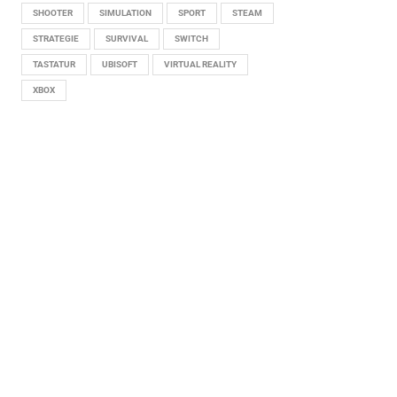
SHOOTER
SIMULATION
SPORT
STEAM
STRATEGIE
SURVIVAL
SWITCH
TASTATUR
UBISOFT
VIRTUAL REALITY
XBOX