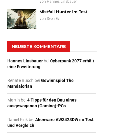
von
Hannes Linsbauer
Mistfall Hunter im Test
von
Sven Evil
NEUESTE KOMMENTARE
Hannes Linsbauer
bei
Cyberpunk 2077 erhält
eine Erweiterung
Renate Busch
bei
Gewinnspiel The
Mandalorian
Martin
bei
4 Tipps für den Bau eines
ausgewogenen (Gaming)-PCs
Daniel Fink
bei
Alienware AW3423DW im Test
und Vergleich