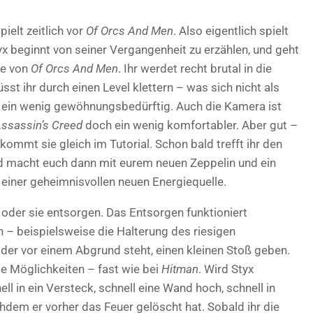
pielt zeitlich vor
Of Orcs And Men
. Also eigentlich spielt
tyx beginnt von seiner Vergangenheit zu erzählen, und geht
se von
Of Orcs And Men
. Ihr werdet recht brutal in die
st ihr durch einen Level klettern – was sich nicht als
ch ein wenig gewöhnungsbedürftig. Auch die Kamera ist
ssassin’s Creed
doch ein wenig komfortabler. Aber gut –
ommt sie gleich im Tutorial. Schon bald trefft ihr den
d macht euch dann mit eurem neuen Zeppelin und ein
einer geheimnisvollen neuen Energiequelle.
der sie entsorgen. Das Entsorgen funktioniert
– beispielsweise die Halterung des riesigen
 der vor einem Abgrund steht, einen kleinen Stoß geben.
e Möglichkeiten – fast wie bei
Hitman
. Wird Styx
ll in ein Versteck, schnell eine Wand hoch, schnell in
hdem er vorher das Feuer gelöscht hat. Sobald ihr die