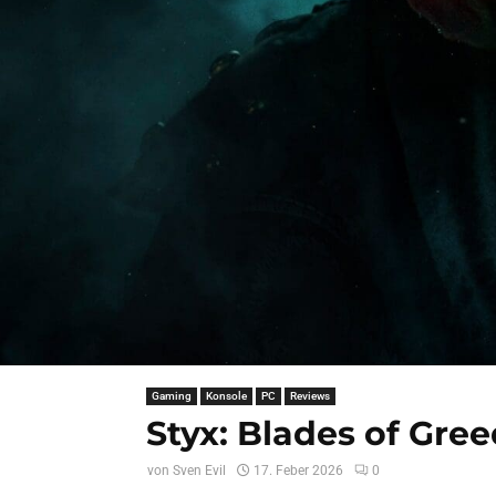
Gaming
Konsole
PC
Reviews
Styx: Blades of Gree
von
Sven Evil
17. Feber 2026
0