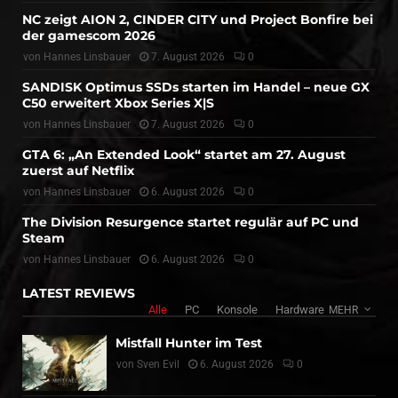
NC zeigt AION 2, CINDER CITY und Project Bonfire bei
der gamescom 2026
von
Hannes Linsbauer
7. August 2026
0
SANDISK Optimus SSDs starten im Handel – neue GX
C50 erweitert Xbox Series X|S
von
Hannes Linsbauer
7. August 2026
0
GTA 6: „An Extended Look“ startet am 27. August
zuerst auf Netflix
von
Hannes Linsbauer
6. August 2026
0
The Division Resurgence startet regulär auf PC und
Steam
von
Hannes Linsbauer
6. August 2026
0
LATEST REVIEWS
Alle
PC
Konsole
Hardware
MEHR
Mistfall Hunter im Test
von
Sven Evil
6. August 2026
0