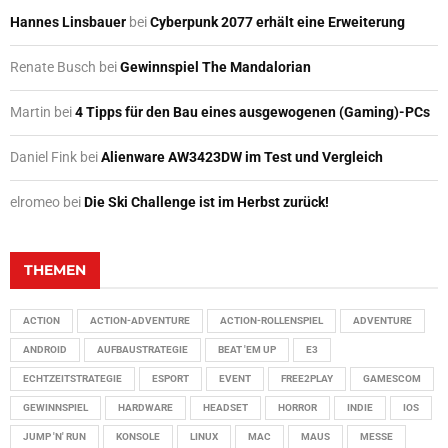
Hannes Linsbauer
bei
Cyberpunk 2077 erhält eine Erweiterung
Renate Busch
bei
Gewinnspiel The Mandalorian
Martin
bei
4 Tipps für den Bau eines ausgewogenen (Gaming)-PCs
Daniel Fink
bei
Alienware AW3423DW im Test und Vergleich
elromeo
bei
Die Ski Challenge ist im Herbst zurück!
THEMEN
ACTION
ACTION-ADVENTURE
ACTION-ROLLENSPIEL
ADVENTURE
ANDROID
AUFBAUSTRATEGIE
BEAT 'EM UP
E3
ECHTZEITSTRATEGIE
ESPORT
EVENT
FREE2PLAY
GAMESCOM
GEWINNSPIEL
HARDWARE
HEADSET
HORROR
INDIE
IOS
JUMP 'N' RUN
KONSOLE
LINUX
MAC
MAUS
MESSE