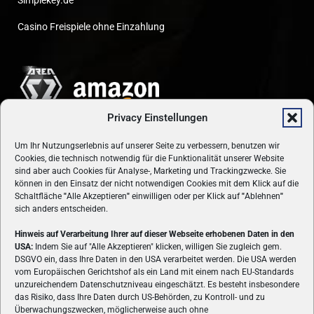
Simplekey.de
Casino Freispiele ohne Einzahlung
Privacy Einstellungen
Um Ihr Nutzungserlebnis auf unserer Seite zu verbessern, benutzen wir
Cookies, die technisch notwendig für die Funktionalität unserer Website
sind aber auch Cookies für Analyse-, Marketing und Trackingzwecke. Sie
können in den Einsatz der nicht notwendigen Cookies mit dem Klick auf die
Schaltfläche
"
Alle Akzeptieren
"
einwilligen oder per Klick auf
"
Ablehnen
"
sich anders entscheiden.
Hinweis auf Verarbeitung Ihrer auf dieser Webseite erhobenen Daten in den
USA:
Indem Sie auf "Alle Akzeptieren" klicken, willigen Sie zugleich gem.
ÜBER UNS
DSGVO ein, dass Ihre Daten in den USA verarbeitet werden. Die USA werden
vom Europäischen Gerichtshof als ein Land mit einem nach EU-Standards
VON GAMERN, FÜR GAMER! Gamers.at ist das älteste Online-
unzureichendem Datenschutzniveau eingeschätzt. Es besteht insbesondere
Spielemagazin Österreichs und bringt täglich aktuelle News,
das Risiko, dass Ihre Daten durch US-Behörden, zu Kontroll- und zu
Reviews und Videos zu PC- und Konsolenspielen, Gaming-
Überwachungszwecken, möglicherweise auch ohne