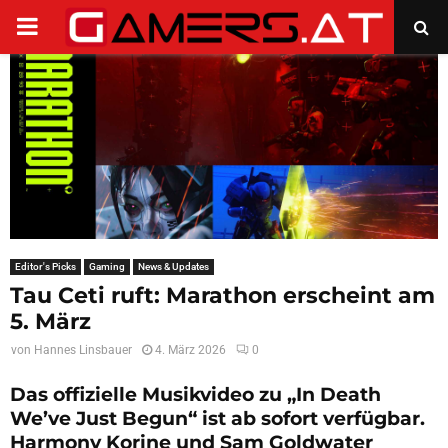
PRIMARY
MENU
Editor's Picks
Gaming
News & Updates
Tau Ceti ruft: Marathon erscheint am
5. März
von
Hannes Linsbauer
4. März 2026
0
Das offizielle Musikvideo zu „In Death
We’ve Just Begun“ ist ab sofort verfügbar.
Harmony Korine und Sam Goldwater