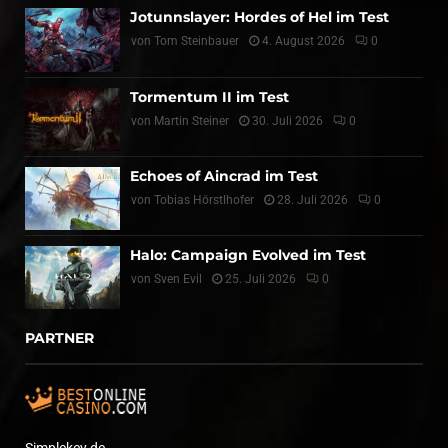
Jotunnslayer: Hordes of Hel im Test
von
Tom Steinbauer
4. August 2026
0
Tormentum II im Test
von
Martin Steiner
30. Juli 2026
0
Echoes of Aincrad im Test
von
Tobias Hörstlhofer
28. Juli 2026
0
Halo: Campaign Evolved im Test
von
Sven Evil
25. Juli 2026
0
PARTNER