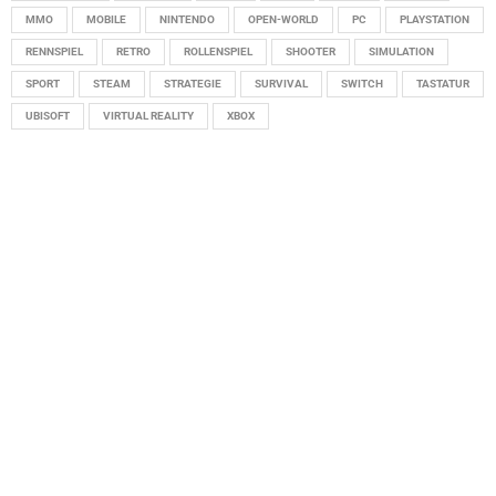
MMO
MOBILE
NINTENDO
OPEN-WORLD
PC
PLAYSTATION
RENNSPIEL
RETRO
ROLLENSPIEL
SHOOTER
SIMULATION
SPORT
STEAM
STRATEGIE
SURVIVAL
SWITCH
TASTATUR
UBISOFT
VIRTUAL REALITY
XBOX