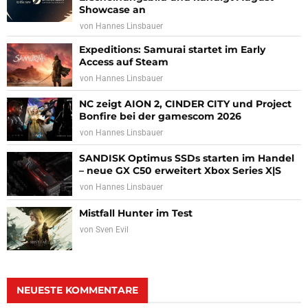
Showcase an
von
Hannes Linsbauer
Expeditions: Samurai startet im Early
Access auf Steam
von
Hannes Linsbauer
NC zeigt AION 2, CINDER CITY und Project
Bonfire bei der gamescom 2026
von
Hannes Linsbauer
SANDISK Optimus SSDs starten im Handel
– neue GX C50 erweitert Xbox Series X|S
von
Hannes Linsbauer
Mistfall Hunter im Test
von
Sven Evil
NEUESTE KOMMENTARE