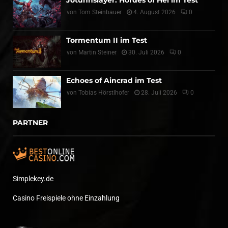
von
Tom Steinbauer
4. August 2026
0
Tormentum II im Test
von
Martin Steiner
30. Juli 2026
0
Echoes of Aincrad im Test
von
Tobias Hörstlhofer
28. Juli 2026
0
PARTNER
Simplekey.de
Casino Freispiele ohne Einzahlung