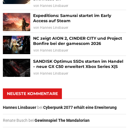
von
Hannes Linsbauer
Expeditions: Samurai startet im Early
Access auf Steam
von
Hannes Linsbauer
NC zeigt AION 2, CINDER CITY und Project
Bonfire bei der gamescom 2026
von
Hannes Linsbauer
SANDISK Optimus SSDs starten im Handel
– neue GX C50 erweitert Xbox Series X|S
von
Hannes Linsbauer
NEUESTE KOMMENTARE
Hannes Linsbauer
bei
Cyberpunk 2077 erhält eine Erweiterung
Renate Busch
bei
Gewinnspiel The Mandalorian