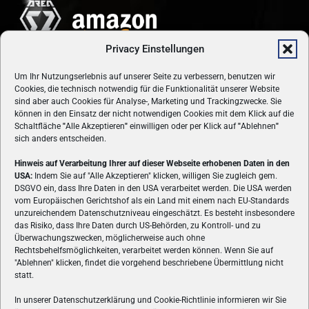
Privacy Einstellungen
Um Ihr Nutzungserlebnis auf unserer Seite zu verbessern, benutzen wir
Cookies, die technisch notwendig für die Funktionalität unserer Website
sind aber auch Cookies für Analyse-, Marketing und Trackingzwecke. Sie
können in den Einsatz der nicht notwendigen Cookies mit dem Klick auf die
Schaltfläche
"
Alle Akzeptieren
"
einwilligen oder per Klick auf
"
Ablehnen
"
sich anders entscheiden.
Hinweis auf Verarbeitung Ihrer auf dieser Webseite erhobenen Daten in den
USA:
Indem Sie auf "Alle Akzeptieren" klicken, willigen Sie zugleich gem.
ÜBER UNS
DSGVO ein, dass Ihre Daten in den USA verarbeitet werden. Die USA werden
vom Europäischen Gerichtshof als ein Land mit einem nach EU-Standards
VON GAMERN, FÜR GAMER! Gamers.at ist das älteste Online-
unzureichendem Datenschutzniveau eingeschätzt. Es besteht insbesondere
Spielemagazin Österreichs und bringt täglich aktuelle News,
das Risiko, dass Ihre Daten durch US-Behörden, zu Kontroll- und zu
Reviews und Videos zu PC- und Konsolenspielen, Gaming-
Überwachungszwecken, möglicherweise auch ohne
Rechtsbehelfsmöglichkeiten, verarbeitet werden können. Wenn Sie auf
Hardware und aus der Welt des e-Sport's.
"Ablehnen" klicken, findet die vorgehend beschriebene Übermittlung nicht
statt.
Schreib uns:
redaktion@gamers.at
In unserer Datenschutzerklärung und Cookie-Richtlinie informieren wir Sie