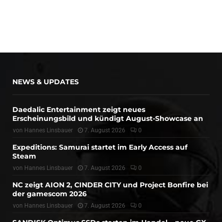
NEWS & UPDATES
Daedalic Entertainment zeigt neues
Erscheinungsbild und kündigt August-Showcase an
von
Hannes Linsbauer
7. August 2026
0
Expeditions: Samurai startet im Early Access auf
Steam
von
Hannes Linsbauer
7. August 2026
0
NC zeigt AION 2, CINDER CITY und Project Bonfire bei
der gamescom 2026
von
Hannes Linsbauer
7. August 2026
0