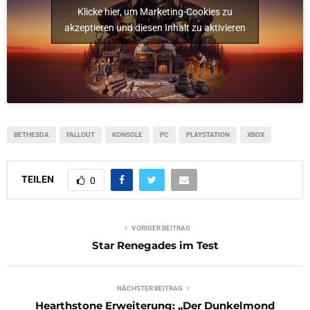
Klicke hier, um Marketing-Cookies zu
akzeptieren und diesen Inhalt zu aktivieren
BETHESDA
FALLOUT
KONSOLE
PC
PLAYSTATION
XBOX
TEILEN
0
VORIGER BEITRAG
Star Renegades im Test
NÄCHSTER BEITRAG
Hearthstone Erweiterung: „Der Dunkelmond