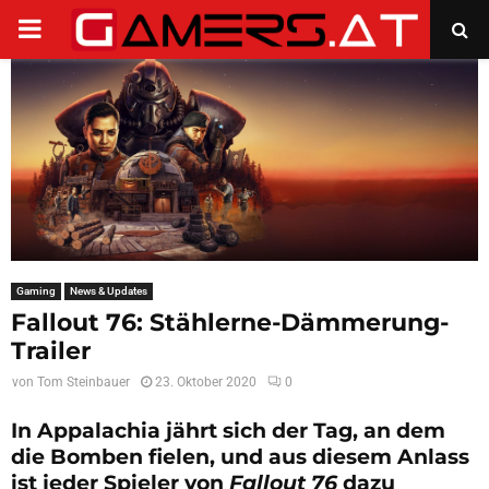
PRIMARY
MENU
Gaming
News & Updates
Fallout 76: Stählerne-Dämmerung-
Trailer
von
Tom Steinbauer
23. Oktober 2020
0
In Appalachia jährt sich der Tag, an dem
die Bomben fielen, und aus diesem Anlass
ist jeder Spieler von
Fallout 76
dazu