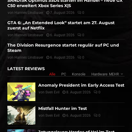
SANDISK Optimus SSDs starten im Handel – neue GX
C50 erweitert Xbox Series X|S
von
Hannes Linsbauer
7. August 2026
0
GTA 6: „An Extended Look“ startet am 27. August
zuerst auf Netflix
von
Hannes Linsbauer
6. August 2026
0
The Division Resurgence startet regulär auf PC und
Steam
von
Hannes Linsbauer
6. August 2026
0
LATEST REVIEWS
Alle
PC
Konsole
Hardware
MEHR
Anomaly President im Early Access Test
von
Sven Evil
8. August 2026
0
Mistfall Hunter im Test
von
Sven Evil
6. August 2026
0
Jotunnslayer: Hordes of Hel im Test