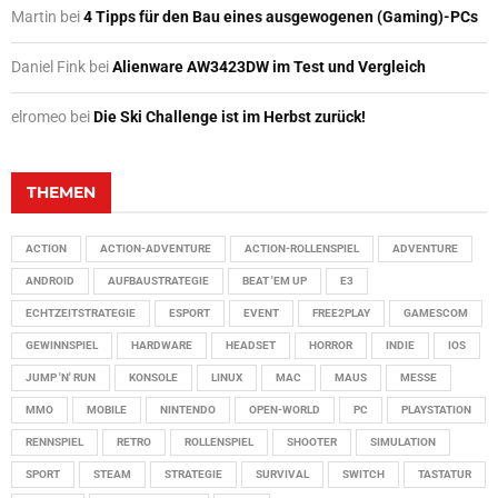
Martin
bei
4 Tipps für den Bau eines ausgewogenen (Gaming)-PCs
Daniel Fink
bei
Alienware AW3423DW im Test und Vergleich
elromeo
bei
Die Ski Challenge ist im Herbst zurück!
THEMEN
ACTION
ACTION-ADVENTURE
ACTION-ROLLENSPIEL
ADVENTURE
ANDROID
AUFBAUSTRATEGIE
BEAT 'EM UP
E3
ECHTZEITSTRATEGIE
ESPORT
EVENT
FREE2PLAY
GAMESCOM
GEWINNSPIEL
HARDWARE
HEADSET
HORROR
INDIE
IOS
JUMP 'N' RUN
KONSOLE
LINUX
MAC
MAUS
MESSE
MMO
MOBILE
NINTENDO
OPEN-WORLD
PC
PLAYSTATION
RENNSPIEL
RETRO
ROLLENSPIEL
SHOOTER
SIMULATION
SPORT
STEAM
STRATEGIE
SURVIVAL
SWITCH
TASTATUR