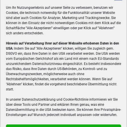
Um Ihr Nutzungserlebnis auf unserer Seite zu verbessern, benutzen wir
Cookies, die technisch notwendig für die Funktionalität unserer Website
sind aber auch Cookies für Analyse-, Marketing und Trackingzwecke. Sie
können in den Einsatz der nicht notwendigen Cookies mit dem Klick auf die
Schaltfläche
"
Alle Akzeptieren
"
einwilligen oder per Klick auf
"
Ablehnen
"
sich anders entscheiden.
Hinweis auf Verarbeitung Ihrer auf dieser Webseite erhobenen Daten in den
USA:
Indem Sie auf "Alle Akzeptieren" klicken, willigen Sie zugleich gem.
ÜBER UNS
DSGVO ein, dass Ihre Daten in den USA verarbeitet werden. Die USA werden
vom Europäischen Gerichtshof als ein Land mit einem nach EU-Standards
VON GAMERN, FÜR GAMER! Gamers.at ist das älteste Online-
unzureichendem Datenschutzniveau eingeschätzt. Es besteht insbesondere
Spielemagazin Österreichs und bringt täglich aktuelle News,
das Risiko, dass Ihre Daten durch US-Behörden, zu Kontroll- und zu
Reviews und Videos zu PC- und Konsolenspielen, Gaming-
Überwachungszwecken, möglicherweise auch ohne
Hardware und aus der Welt des e-Sport's.
Rechtsbehelfsmöglichkeiten, verarbeitet werden können. Wenn Sie auf
"Ablehnen" klicken, findet die vorgehend beschriebene Übermittlung nicht
Schreib uns:
redaktion@gamers.at
statt.
In unserer Datenschutzerklärung und Cookie-Richtlinie informieren wir Sie
über diese Tools und Partner und erklären Ihnen genau, was eine
FOLGE UNS
Datenübermittlung in die USA bedeuten kann. Sie können Ihre Privatsphäre-
Einstellungen auf Wunsch jederzeit individuell anpassen oder widerrufen.