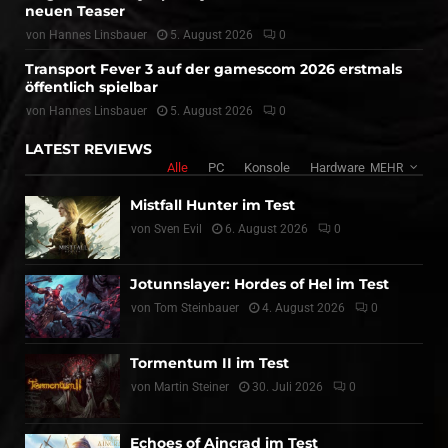
neuen Teaser
von
Hannes Linsbauer
5. August 2026
0
Transport Fever 3 auf der gamescom 2026 erstmals
öffentlich spielbar
von
Hannes Linsbauer
5. August 2026
0
LATEST REVIEWS
Alle
PC
Konsole
Hardware
MEHR
Mistfall Hunter im Test
von
Sven Evil
6. August 2026
0
Jotunnslayer: Hordes of Hel im Test
von
Tom Steinbauer
4. August 2026
0
Tormentum II im Test
von
Martin Steiner
30. Juli 2026
0
Echoes of Aincrad im Test