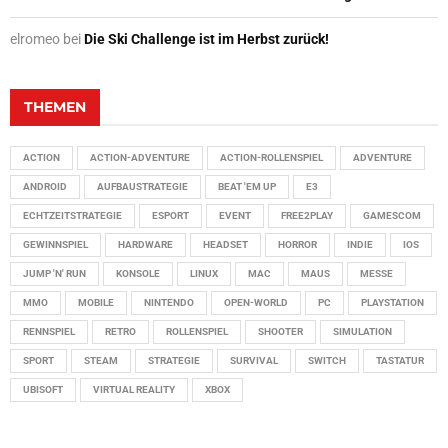
elromeo
bei
Die Ski Challenge ist im Herbst zurück!
THEMEN
ACTION
ACTION-ADVENTURE
ACTION-ROLLENSPIEL
ADVENTURE
ANDROID
AUFBAUSTRATEGIE
BEAT 'EM UP
E3
ECHTZEITSTRATEGIE
ESPORT
EVENT
FREE2PLAY
GAMESCOM
GEWINNSPIEL
HARDWARE
HEADSET
HORROR
INDIE
IOS
JUMP 'N' RUN
KONSOLE
LINUX
MAC
MAUS
MESSE
MMO
MOBILE
NINTENDO
OPEN-WORLD
PC
PLAYSTATION
RENNSPIEL
RETRO
ROLLENSPIEL
SHOOTER
SIMULATION
SPORT
STEAM
STRATEGIE
SURVIVAL
SWITCH
TASTATUR
UBISOFT
VIRTUAL REALITY
XBOX