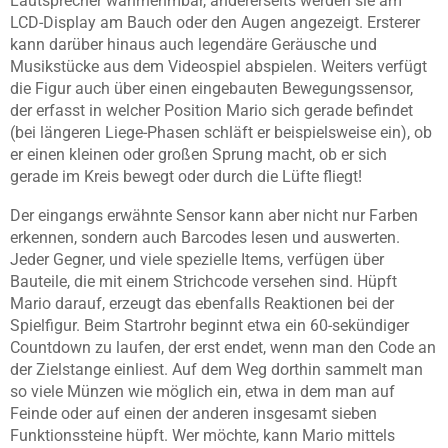
Lautsprecher wahrnehmbar, andererseits werden sie am
LCD-Display am Bauch oder den Augen angezeigt. Ersterer
kann
darüber hinaus auch legendäre Geräusche und
Musikstücke aus dem Videospiel abspielen. Weiters verfügt
die Figur auch über einen eingebauten Bewegungssensor,
der erfasst in welcher Position Mario sich gerade befindet
(bei längeren Liege-Phasen schläft er beispielsweise ein), ob
er einen kleinen oder großen Sprung macht, ob er sich
gerade im Kreis bewegt oder durch die Lüfte fliegt!
Der eingangs erwähnte Sensor kann aber nicht nur Farben
erkennen, sondern auch Barcodes lesen und auswerten.
Jeder Gegner, und viele spezielle Items, verfügen über
Bauteile, die mit einem Strichcode versehen sind. Hüpft
Mario darauf, erzeugt das ebenfalls Reaktionen bei der
Spielfigur. Beim Startrohr beginnt etwa ein 60-sekündiger
Countdown zu laufen, der erst endet, wenn man den Code an
der Zielstange einliest. Auf dem Weg dorthin sammelt man
so viele Münzen wie möglich ein, etwa in dem man auf
Feinde oder auf einen der anderen insgesamt sieben
Funktionssteine hüpft. Wer möchte, kann Mario mittels