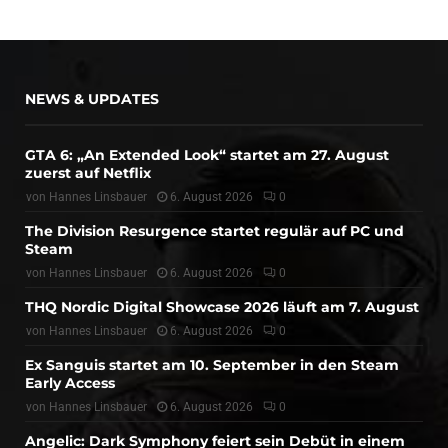
NEWS & UPDATES
GTA 6: „An Extended Look“ startet am 27. August
zuerst auf Netflix
von
Hannes Linsbauer
6. August 2026
0
The Division Resurgence startet regulär auf PC und
Steam
von
Hannes Linsbauer
6. August 2026
0
THQ Nordic Digital Showcase 2026 läuft am 7. August
von
Hannes Linsbauer
6. August 2026
0
Ex Sanguis startet am 10. September in den Steam
Early Access
von
Hannes Linsbauer
6. August 2026
0
Angelic: Dark Symphony feiert sein Debüt in einem