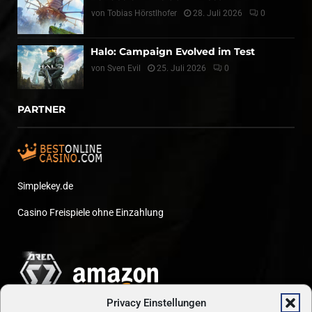
von
Tobias Hörstlhofer
28. Juli 2026
0
Halo: Campaign Evolved im Test
von
Sven Evil
25. Juli 2026
0
PARTNER
Simplekey.de
Casino Freispiele ohne Einzahlung
Privacy Einstellungen