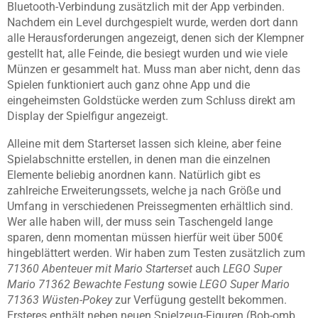
Bluetooth-Verbindung zusätzlich mit der App verbinden.
Nachdem ein Level durchgespielt wurde, werden dort dann
alle Herausforderungen angezeigt, denen sich der Klempner
gestellt hat, alle Feinde, die besiegt wurden und wie viele
Münzen er gesammelt hat. Muss man aber nicht, denn das
Spielen funktioniert auch ganz ohne App und die
eingeheimsten Goldstücke werden zum Schluss direkt am
Display der Spielfigur angezeigt.
Alleine mit dem Starterset lassen sich kleine, aber feine
Spielabschnitte erstellen, in denen man die einzelnen
Elemente beliebig anordnen kann. Natürlich gibt es
zahlreiche Erweiterungssets, welche ja nach Größe und
Umfang in verschiedenen Preissegmenten erhältlich sind.
Wer alle haben will, der muss sein Taschengeld lange
sparen, denn momentan müssen hierfür weit über 500€
hingeblättert werden. Wir haben zum Testen zusätzlich zum
71360 Abenteuer mit Mario Starterset
auch
LEGO Super
Mario 71362 Bewachte Festung
sowie
LEGO Super Mario
71363 Wüsten-Pokey
zur Verfügung gestellt bekommen.
Ersteres enthält neben neuen
Spielzeug-Figuren (Bob-omb,