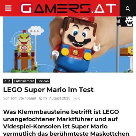
PRIMARY
MENU
AFK
Entertainment
Reviews
LEGO Super Mario im Test
von
Tom Steinbauer
19. August 2020
0
Was Klemmbausteine betrifft ist LEGO
unangefochtener Marktführer und auf
Videspiel-Konsolen ist Super Mario
vermutlich das berühmteste Maskottchen