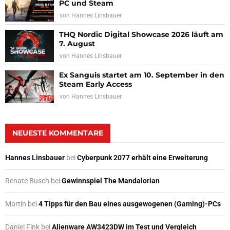
PC und Steam
von
Hannes Linsbauer
THQ Nordic Digital Showcase 2026 läuft am
7. August
von
Hannes Linsbauer
Ex Sanguis startet am 10. September in den
Steam Early Access
von
Hannes Linsbauer
NEUESTE KOMMENTARE
Hannes Linsbauer
bei
Cyberpunk 2077 erhält eine Erweiterung
Renate Busch
bei
Gewinnspiel The Mandalorian
Martin
bei
4 Tipps für den Bau eines ausgewogenen (Gaming)-PCs
Daniel Fink
bei
Alienware AW3423DW im Test und Vergleich