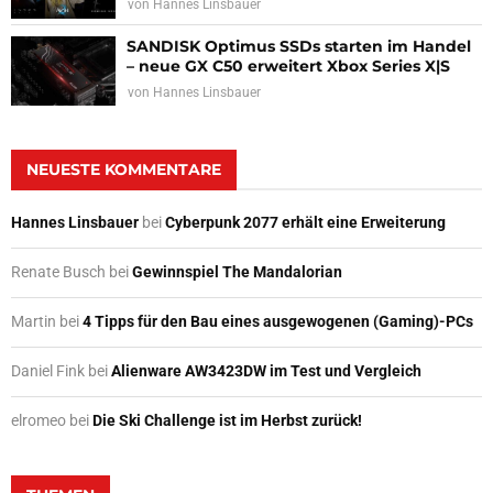
von
Hannes Linsbauer
SANDISK Optimus SSDs starten im Handel
– neue GX C50 erweitert Xbox Series X|S
von
Hannes Linsbauer
NEUESTE KOMMENTARE
Hannes Linsbauer
bei
Cyberpunk 2077 erhält eine Erweiterung
Renate Busch
bei
Gewinnspiel The Mandalorian
Martin
bei
4 Tipps für den Bau eines ausgewogenen (Gaming)-PCs
Daniel Fink
bei
Alienware AW3423DW im Test und Vergleich
elromeo
bei
Die Ski Challenge ist im Herbst zurück!