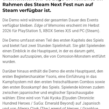
Rahmen des Steam Next Fest nun auf
Steam verfügbar ist.
Die Demo wird während der gesamten Dauer des Events
verfügbar bleiben.
Edge of Memories
erscheint im Herbst
2026 für PlayStation 5, XBOX Series X|S und PC (Steam).
Die Demo umfasst einen Teil des ersten Kapitels des Spiels
und bietet fast zwei Stunden Spielinhalt. Sie gibt Spielenden
einen Einblick in die Hauptquest, in der es darum geht,
Nomaden aufzuspüren, die von Corrosion-Monstern entführt
wurden.
Darüber hinaus enthält die Demo die erste Hauptquest, den
ersten Begleitercharakter Ysoris, eine Einführung in das
Kampfsystem mit den ersten freischaltbaren Combos sowie
den ersten Bosskampf des Spiels. Spielende können zudem
zwischen japanischer und englischer Sprachausgabe
wählen: Eline wird von Yuki Kyoka (Eiyuden Chronicle:
Hundred Heroes / SaGa: Emerald Beyond) auf Japanisch
und von Allegra Clark (The Legend of Heroes / Granblue