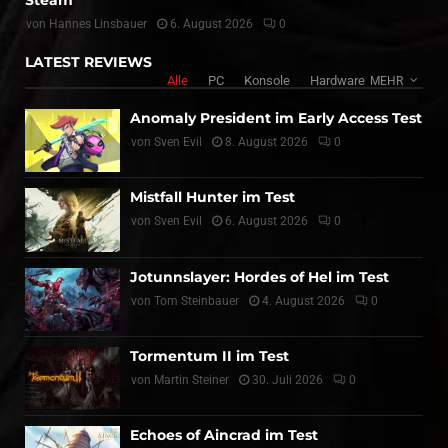
von
Hannes Linsbauer
6. August 2026
0
LATEST REVIEWS
Alle
PC
Konsole
Hardware
MEHR
Anomaly President im Early Access Test
von
Sven Evil
8. August 2026
0
Mistfall Hunter im Test
von
Sven Evil
6. August 2026
0
Jotunnslayer: Hordes of Hel im Test
von
Tom Steinbauer
4. August 2026
0
Tormentum II im Test
von
Martin Steiner
30. Juli 2026
0
Echoes of Aincrad im Test