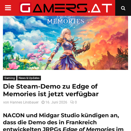
PRIMARY
MENU
Gaming
News & Updates
Die Steam-Demo zu Edge of
Memories ist jetzt verfügbar
von
Hannes Linsbauer
16. Juni 2026
0
NACON und Midgar Studio kündigen an,
dass die Demo des in Frankreich
entwickelten JRPGs
Edge of Memories
im