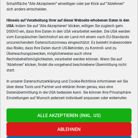
Schaltfläche
"
Alle Akzeptieren
"
einwilligen oder per Klick auf
"
Ablehnen
"
sich anders entscheiden.
Hinweis auf Verarbeitung Ihrer auf dieser Webseite erhobenen Daten in den
USA:
Indem Sie auf "Alle Akzeptieren" klicken, willigen Sie zugleich gem.
ÜBER UNS
DSGVO ein, dass Ihre Daten in den USA verarbeitet werden. Die USA werden
vom Europäischen Gerichtshof als ein Land mit einem nach EU-Standards
VON GAMERN, FÜR GAMER! Gamers.at ist das älteste Online-
unzureichendem Datenschutzniveau eingeschätzt. Es besteht insbesondere
Spielemagazin Österreichs und bringt täglich aktuelle News,
das Risiko, dass Ihre Daten durch US-Behörden, zu Kontroll- und zu
Reviews und Videos zu PC- und Konsolenspielen, Gaming-
Überwachungszwecken, möglicherweise auch ohne
Rechtsbehelfsmöglichkeiten, verarbeitet werden können. Wenn Sie auf
Hardware und aus der Welt des e-Sport's.
"Ablehnen" klicken, findet die vorgehend beschriebene Übermittlung nicht
statt.
Schreib uns:
redaktion@gamers.at
In unserer Datenschutzerklärung und Cookie-Richtlinie informieren wir Sie
über diese Tools und Partner und erklären Ihnen genau, was eine
FOLGE UNS
Datenübermittlung in die USA bedeuten kann. Sie können Ihre Privatsphäre-
Einstellungen auf Wunsch jederzeit individuell anpassen oder widerrufen.
ALLE AKZEPTIEREN (INKL. US)
ABLEHNEN