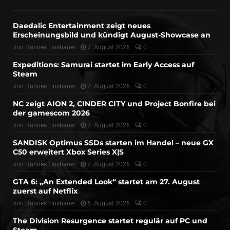
Daedalic Entertainment zeigt neues
Erscheinungsbild und kündigt August-Showcase an
von
Hannes Linsbauer
7. August 2026
0
Expeditions: Samurai startet im Early Access auf
Steam
von
Hannes Linsbauer
7. August 2026
0
NC zeigt AION 2, CINDER CITY und Project Bonfire bei
der gamescom 2026
von
Hannes Linsbauer
7. August 2026
0
SANDISK Optimus SSDs starten im Handel – neue GX
C50 erweitert Xbox Series X|S
von
Hannes Linsbauer
7. August 2026
0
GTA 6: „An Extended Look“ startet am 27. August
zuerst auf Netflix
von
Hannes Linsbauer
6. August 2026
0
The Division Resurgence startet regulär auf PC und
Steam