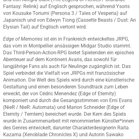
Fantasy: Relink) auf Englisch gesprochen, während Ysoris
von Kousuke Toriumi (Persona 3 / Tales of Vesperia) auf
Japanisch und von Edwyn Tiong (Cassette Beasts / Dust: An
Elysian Tail) auf Englisch vertont wird.
Edge of Memories
ist ein in Frankreich entwickeltes JRPG,
das vom in Montpellier ansässigen Midgar Studio stammt.
Das Third-Person-Action-RPG bietet Spielenden ein episches
Abenteuer auf dem Kontinent Avaris, das sowohl für
langjährige Fans als auch für Neulinge zugänglich ist. Das
Spiel verbindet die Vielfalt von JRPGs mit französischer
Animation. Die Welt des Spiels wird durch eine künstlerische
Gestaltung und einen besonderen Soundtrack zum Leben
erweckt, der von Cédric Menendez (Edge of Eternity)
komponiert und durch die Gesangsstimmen von Emi Evans
(NieR / NieR: Automata) und Marion Schneider (Edge of
Eternity / Temtem) bereichert wurde. Der Kern des Spiels
wurde in Zusammenarbeit mit renommierten Künstler*innen
des Genres entwickelt, darunter Charakterdesignerin Raita
Kazama (Xenoblade Chronicles X) und Autorin Sawako