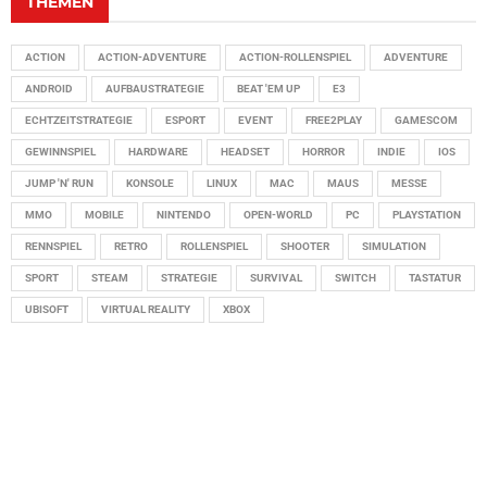
THEMEN
ACTION
ACTION-ADVENTURE
ACTION-ROLLENSPIEL
ADVENTURE
ANDROID
AUFBAUSTRATEGIE
BEAT 'EM UP
E3
ECHTZEITSTRATEGIE
ESPORT
EVENT
FREE2PLAY
GAMESCOM
GEWINNSPIEL
HARDWARE
HEADSET
HORROR
INDIE
IOS
JUMP 'N' RUN
KONSOLE
LINUX
MAC
MAUS
MESSE
MMO
MOBILE
NINTENDO
OPEN-WORLD
PC
PLAYSTATION
RENNSPIEL
RETRO
ROLLENSPIEL
SHOOTER
SIMULATION
SPORT
STEAM
STRATEGIE
SURVIVAL
SWITCH
TASTATUR
UBISOFT
VIRTUAL REALITY
XBOX