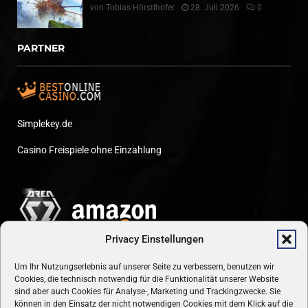
von
Tobias Hörstlhofer
28. Juli 2026
0
PARTNER
Simplekey.de
Casino Freispiele ohne Einzahlung
Privacy Einstellungen
Um Ihr Nutzungserlebnis auf unserer Seite zu verbessern, benutzen wir
Cookies, die technisch notwendig für die Funktionalität unserer Website
sind aber auch Cookies für Analyse-, Marketing und Trackingzwecke. Sie
können in den Einsatz der nicht notwendigen Cookies mit dem Klick auf die