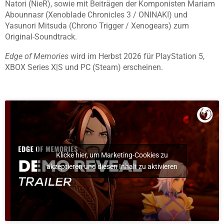
Natori (NieR), sowie mit Beiträgen der Komponisten Mariam
Abounnasr (Xenoblade Chronicles 3 / ONINAKI) und
Yasunori Mitsuda (Chrono Trigger / Xenogears) zum
Original-Soundtrack.
Edge of Memories
wird im Herbst 2026 für PlayStation 5,
XBOX Series X|S und PC (Steam) erscheinen.
Klicke hier, um Marketing-Cookies zu
akzeptieren und diesen Inhalt zu aktivieren