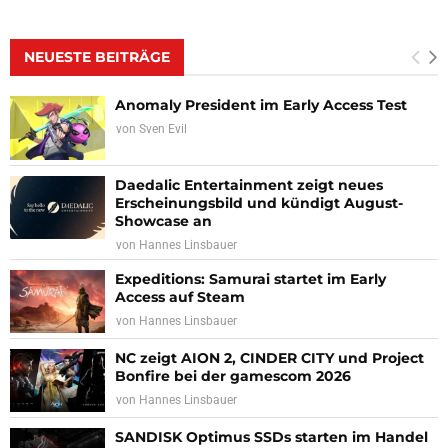
NEUESTE BEITRÄGE
Anomaly President im Early Access Test
von
Sven Evil
Daedalic Entertainment zeigt neues
Erscheinungsbild und kündigt August-
Showcase an
von
Hannes Linsbauer
Expeditions: Samurai startet im Early
Access auf Steam
von
Hannes Linsbauer
NC zeigt AION 2, CINDER CITY und Project
Bonfire bei der gamescom 2026
von
Hannes Linsbauer
SANDISK Optimus SSDs starten im Handel