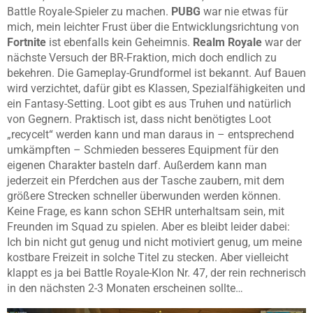
Battle Royale-Spieler zu machen.
PUBG
war nie etwas für
mich, mein leichter Frust über die Entwicklungsrichtung von
Fortnite
ist ebenfalls kein Geheimnis.
Realm Royale
war der
nächste Versuch der BR-Fraktion, mich doch endlich zu
bekehren. Die Gameplay-Grundformel ist bekannt. Auf Bauen
wird verzichtet, dafür gibt es Klassen, Spezialfähigkeiten und
ein Fantasy-Setting. Loot gibt es aus Truhen und natürlich
von Gegnern. Praktisch ist, dass nicht benötigtes Loot
„recycelt“ werden kann und man daraus in – entsprechend
umkämpften – Schmieden besseres Equipment für den
eigenen Charakter basteln darf. Außerdem kann man
jederzeit ein Pferdchen aus der Tasche zaubern, mit dem
größere Strecken schneller überwunden werden können.
Keine Frage, es kann schon SEHR unterhaltsam sein, mit
Freunden im Squad zu spielen. Aber es bleibt leider dabei:
Ich bin nicht gut genug und nicht motiviert genug, um meine
kostbare Freizeit in solche Titel zu stecken. Aber vielleicht
klappt es ja bei Battle Royale-Klon Nr. 47, der rein rechnerisch
in den nächsten 2-3 Monaten erscheinen sollte…