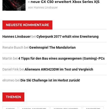
– neue GX C50 erweitert Xbox Series X|S
von
Hannes Linsbauer
NEUESTE KOMMENTARE
Hannes Linsbauer
bei
Cyberpunk 2077 erhält eine Erweiterung
Renate Busch
bei
Gewinnspiel The Mandalorian
Martin
bei
4 Tipps für den Bau eines ausgewogenen (Gaming)-PCs
Daniel Fink
bei
Alienware AW3423DW im Test und Vergleich
elromeo
bei
Die Ski Challenge ist im Herbst zurück!
THEMEN