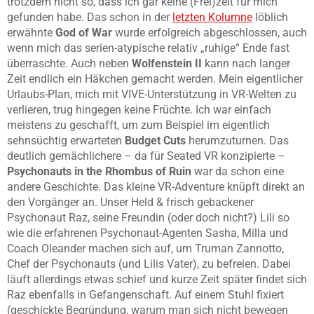
trotzdem nicht so, dass ich gar keine (Frei)zeit für mich
gefunden habe. Das schon in der
letzten Kolumne
löblich
erwähnte
God of War
wurde erfolgreich abgeschlossen, auch
wenn mich das serien-atypische relativ „ruhige“ Ende fast
überraschte. Auch neben
Wolfenstein II
kann nach langer
Zeit endlich ein Häkchen gemacht werden. Mein eigentlicher
Urlaubs-Plan, mich mit VIVE-Unterstützung in VR-Welten zu
verlieren, trug hingegen keine Früchte. Ich war einfach
meistens zu geschafft, um zum Beispiel im eigentlich
sehnsüchtig erwarteten
Budget Cuts
herumzuturnen. Das
deutlich gemächlichere – da für Seated VR konzipierte –
Psychonauts in the Rhombus of Ruin
war da schon eine
andere Geschichte. Das kleine VR-Adventure knüpft direkt an
den Vorgänger an. Unser Held & frisch gebackener
Psychonaut Raz, seine Freundin (oder doch nicht?) Lili so
wie die erfahrenen Psychonaut-Agenten Sasha, Milla und
Coach Oleander machen sich auf, um Truman Zannotto,
Chef der Psychonauts (und Lilis Vater), zu befreien. Dabei
läuft allerdings etwas schief und kurze Zeit später findet sich
Raz ebenfalls in Gefangenschaft. Auf einem Stuhl fixiert
(geschickte Begründung, warum man sich nicht bewegen