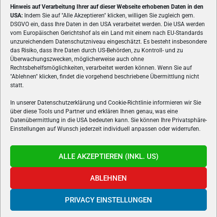
Hinweis auf Verarbeitung Ihrer auf dieser Webseite erhobenen Daten in den
USA:
Indem Sie auf "Alle Akzeptieren" klicken, willigen Sie zugleich gem.
ÜBER UNS
DSGVO ein, dass Ihre Daten in den USA verarbeitet werden. Die USA werden
vom Europäischen Gerichtshof als ein Land mit einem nach EU-Standards
VON GAMERN, FÜR GAMER! Gamers.at ist das älteste Online-
unzureichendem Datenschutzniveau eingeschätzt. Es besteht insbesondere
Spielemagazin Österreichs und bringt täglich aktuelle News,
das Risiko, dass Ihre Daten durch US-Behörden, zu Kontroll- und zu
Reviews und Videos zu PC- und Konsolenspielen, Gaming-
Überwachungszwecken, möglicherweise auch ohne
Rechtsbehelfsmöglichkeiten, verarbeitet werden können. Wenn Sie auf
Hardware und aus der Welt des e-Sport's.
"Ablehnen" klicken, findet die vorgehend beschriebene Übermittlung nicht
statt.
Schreib uns:
redaktion@gamers.at
In unserer Datenschutzerklärung und Cookie-Richtlinie informieren wir Sie
über diese Tools und Partner und erklären Ihnen genau, was eine
FOLGE UNS
Datenübermittlung in die USA bedeuten kann. Sie können Ihre Privatsphäre-
Einstellungen auf Wunsch jederzeit individuell anpassen oder widerrufen.
ALLE AKZEPTIEREN (INKL. US)
ABLEHNEN
PRIVACY EINSTELLUNGEN
Gamers.at v6 © 1999-2024 All Rights Reserved -
Kontakt
|
Impressum
|