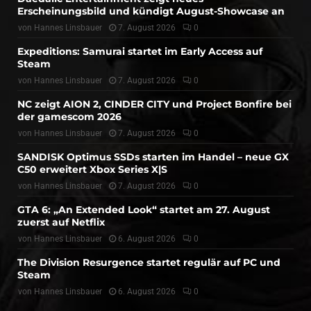
Erscheinungsbild und kündigt August-Showcase an
von
Hannes Linsbauer
7. August 2026
0
Expeditions: Samurai startet im Early Access auf
Steam
von
Hannes Linsbauer
7. August 2026
0
NC zeigt AION 2, CINDER CITY und Project Bonfire bei
der gamescom 2026
von
Hannes Linsbauer
7. August 2026
0
SANDISK Optimus SSDs starten im Handel – neue GX
C50 erweitert Xbox Series X|S
von
Hannes Linsbauer
7. August 2026
0
GTA 6: „An Extended Look“ startet am 27. August
zuerst auf Netflix
von
Hannes Linsbauer
6. August 2026
0
The Division Resurgence startet regulär auf PC und
Steam
von
Hannes Linsbauer
6. August 2026
0