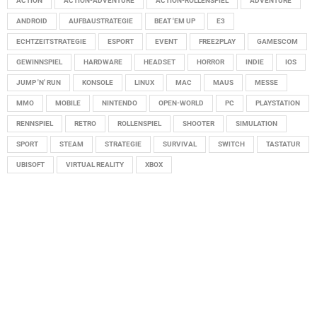
ACTION
ACTION-ADVENTURE
ACTION-ROLLENSPIEL
ADVENTURE
ANDROID
AUFBAUSTRATEGIE
BEAT 'EM UP
E3
ECHTZEITSTRATEGIE
ESPORT
EVENT
FREE2PLAY
GAMESCOM
GEWINNSPIEL
HARDWARE
HEADSET
HORROR
INDIE
IOS
JUMP 'N' RUN
KONSOLE
LINUX
MAC
MAUS
MESSE
MMO
MOBILE
NINTENDO
OPEN-WORLD
PC
PLAYSTATION
RENNSPIEL
RETRO
ROLLENSPIEL
SHOOTER
SIMULATION
SPORT
STEAM
STRATEGIE
SURVIVAL
SWITCH
TASTATUR
UBISOFT
VIRTUAL REALITY
XBOX