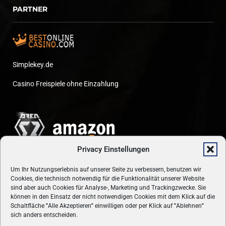
PARTNER
Simplekey.de
Casino Freispiele ohne Einzahlung
Privacy Einstellungen
Um Ihr Nutzungserlebnis auf unserer Seite zu verbessern, benutzen wir
Cookies, die technisch notwendig für die Funktionalität unserer Website
sind aber auch Cookies für Analyse-, Marketing und Trackingzwecke. Sie
können in den Einsatz der nicht notwendigen Cookies mit dem Klick auf die
Schaltfläche
"
Alle Akzeptieren
"
einwilligen oder per Klick auf
"
Ablehnen
"
sich anders entscheiden.