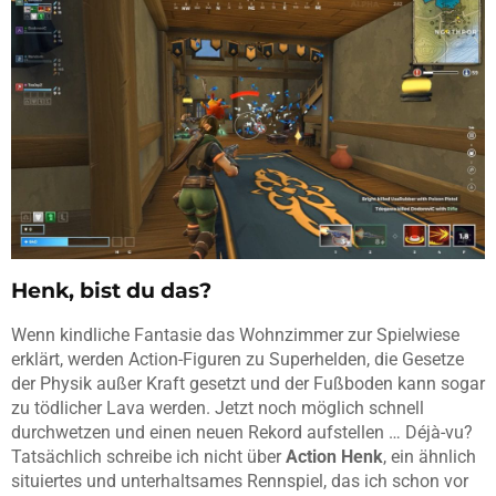
Henk, bist du das?
Wenn kindliche Fantasie das Wohnzimmer zur Spielwiese
erklärt, werden Action-Figuren zu Superhelden, die Gesetze
der Physik außer Kraft gesetzt und der Fußboden kann sogar
zu tödlicher Lava werden. Jetzt noch möglich schnell
durchwetzen und einen neuen Rekord aufstellen … Déjà-vu?
Tatsächlich schreibe ich nicht über
Action Henk
, ein ähnlich
situiertes und unterhaltsames Rennspiel, das ich schon vor