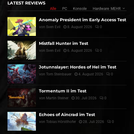
LATEST REVIEWS
Alle
PC
Konsole
Hardware
MEHR
Anomaly President im Early Access Test
von
Sven Evil
8. August 2026
0
Mistfall Hunter im Test
von
Sven Evil
6. August 2026
0
Jotunnslayer: Hordes of Hel im Test
von
Tom Steinbauer
4. August 2026
0
Tormentum II im Test
von
Martin Steiner
30. Juli 2026
0
Echoes of Aincrad im Test
von
Tobias Hörstlhofer
28. Juli 2026
0