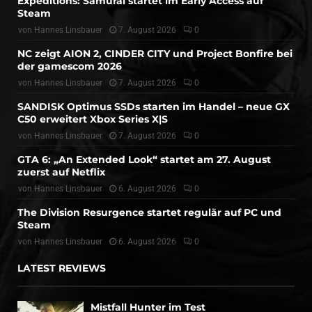
Expeditions: Samurai startet im Early Access auf
Steam
von
Hannes Linsbauer
7. August 2026
0
NC zeigt AION 2, CINDER CITY und Project Bonfire bei
der gamescom 2026
von
Hannes Linsbauer
7. August 2026
0
SANDISK Optimus SSDs starten im Handel – neue GX
C50 erweitert Xbox Series X|S
von
Hannes Linsbauer
7. August 2026
0
GTA 6: „An Extended Look“ startet am 27. August
zuerst auf Netflix
von
Hannes Linsbauer
6. August 2026
0
The Division Resurgence startet regulär auf PC und
Steam
von
Hannes Linsbauer
6. August 2026
0
LATEST REVIEWS
Mistfall Hunter im Test