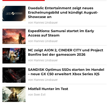
Daedalic Entertainment zeigt neues
Erscheinungsbild und kündigt August-
Showcase an
von
Hannes Linsbauer
Expeditions: Samurai startet im Early
Access auf Steam
von
Hannes Linsbauer
NC zeigt AION 2, CINDER CITY und Project
Bonfire bei der gamescom 2026
von
Hannes Linsbauer
SANDISK Optimus SSDs starten im Handel
– neue GX C50 erweitert Xbox Series X|S
von
Hannes Linsbauer
Mistfall Hunter im Test
von
Sven Evil