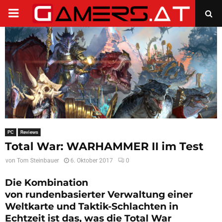
PRIMARY
MENU
PC
Reviews
Total War: WARHAMMER II im Test
von
Tom Steinbauer
6. Oktober 2017
0
Die Kombination
von rundenbasierter Verwaltung einer
Weltkarte und Taktik-Schlachten in
Echtzeit ist das, was die Total War