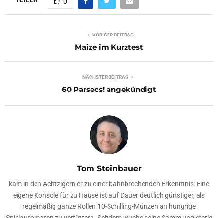
TEILEN
0
VORIGER BEITRAG
Maize im Kurztest
NÄCHSTER BEITRAG
60 Parsecs! angekündigt
Tom Steinbauer
kam in den Achtzigern er zu einer bahnbrechenden Erkenntnis: Eine
eigene Konsole für zu Hause ist auf Dauer deutlich günstiger, als
regelmäßig ganze Rollen 10-Schilling-Münzen an hungrige
Spielautomaten zu verfüttern. Seitdem wuchs seine Sammlung stetig