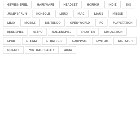
GEWINNSPIEL
HARDWARE
HEADSET
HORROR
INDIE
IOS
JUMP 'N' RUN
KONSOLE
LINUX
MAC
MAUS
MESSE
MMO
MOBILE
NINTENDO
OPEN-WORLD
PC
PLAYSTATION
RENNSPIEL
RETRO
ROLLENSPIEL
SHOOTER
SIMULATION
SPORT
STEAM
STRATEGIE
SURVIVAL
SWITCH
TASTATUR
UBISOFT
VIRTUAL REALITY
XBOX