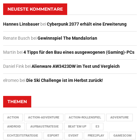
NEUESTE KOMMENTARE
Hannes Linsbauer
bei
Cyberpunk 2077 erhält eine Erweiterung
Renate Busch
bei
Gewinnspiel The Mandalorian
Martin
bei
4 Tipps für den Bau eines ausgewogenen (Gaming)-PCs
Daniel Fink
bei
Alienware AW3423DW im Test und Vergleich
elromeo
bei
Die Ski Challenge ist im Herbst zurück!
THEMEN
ACTION
ACTION-ADVENTURE
ACTION-ROLLENSPIEL
ADVENTURE
ANDROID
AUFBAUSTRATEGIE
BEAT 'EM UP
E3
ECHTZEITSTRATEGIE
ESPORT
EVENT
FREE2PLAY
GAMESCOM