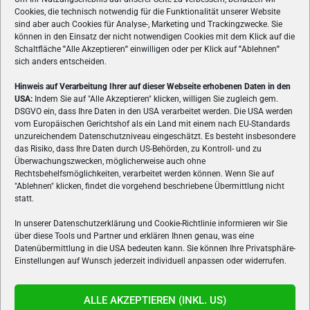
Cookies, die technisch notwendig für die Funktionalität unserer Website
sind aber auch Cookies für Analyse-, Marketing und Trackingzwecke. Sie
können in den Einsatz der nicht notwendigen Cookies mit dem Klick auf die
Schaltfläche
"
Alle Akzeptieren
"
einwilligen oder per Klick auf
"
Ablehnen
"
sich anders entscheiden.
Hinweis auf Verarbeitung Ihrer auf dieser Webseite erhobenen Daten in den
USA:
Indem Sie auf "Alle Akzeptieren" klicken, willigen Sie zugleich gem.
ÜBER UNS
DSGVO ein, dass Ihre Daten in den USA verarbeitet werden. Die USA werden
vom Europäischen Gerichtshof als ein Land mit einem nach EU-Standards
VON GAMERN, FÜR GAMER! Gamers.at ist das älteste Online-
unzureichendem Datenschutzniveau eingeschätzt. Es besteht insbesondere
Spielemagazin Österreichs und bringt täglich aktuelle News,
das Risiko, dass Ihre Daten durch US-Behörden, zu Kontroll- und zu
Reviews und Videos zu PC- und Konsolenspielen, Gaming-
Überwachungszwecken, möglicherweise auch ohne
Rechtsbehelfsmöglichkeiten, verarbeitet werden können. Wenn Sie auf
Hardware und aus der Welt des e-Sport's.
"Ablehnen" klicken, findet die vorgehend beschriebene Übermittlung nicht
statt.
Schreib uns:
redaktion@gamers.at
In unserer Datenschutzerklärung und Cookie-Richtlinie informieren wir Sie
über diese Tools und Partner und erklären Ihnen genau, was eine
FOLGE UNS
Datenübermittlung in die USA bedeuten kann. Sie können Ihre Privatsphäre-
Einstellungen auf Wunsch jederzeit individuell anpassen oder widerrufen.
ALLE AKZEPTIEREN (INKL. US)