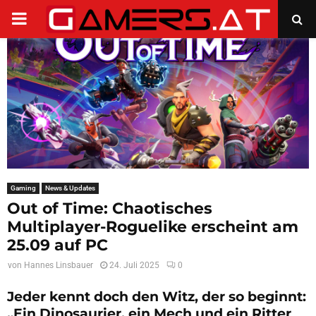
PRIMARY
MENU
Gaming
News & Updates
Out of Time: Chaotisches
Multiplayer-Roguelike erscheint am
25.09 auf PC
von
Hannes Linsbauer
24. Juli 2025
0
Jeder kennt doch den Witz, der so beginnt:
„Ein Dinosaurier, ein Mech und ein Ritter