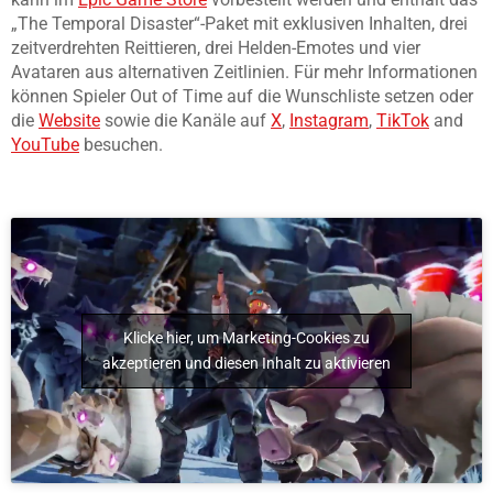
„The Temporal Disaster“-Paket mit exklusiven Inhalten, drei
zeitverdrehten Reittieren, drei Helden-Emotes und vier
Avataren aus alternativen Zeitlinien. Für mehr Informationen
können Spieler Out of Time auf die Wunschliste setzen oder
die
Website
sowie die Kanäle auf
X
,
Instagram
,
TikTok
and
YouTube
besuchen.
Klicke hier, um Marketing-Cookies zu
akzeptieren und diesen Inhalt zu aktivieren