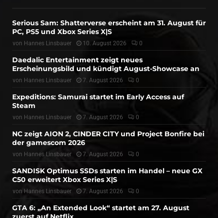
Serious Sam: Shatterverse erscheint am 31. August für
PC, PS5 und Xbox Series X|S
von
Hannes Linsbauer
10. August 2026
0
Daedalic Entertainment zeigt neues
Erscheinungsbild und kündigt August-Showcase an
von
Hannes Linsbauer
7. August 2026
0
Expeditions: Samurai startet im Early Access auf
Steam
von
Hannes Linsbauer
7. August 2026
0
NC zeigt AION 2, CINDER CITY und Project Bonfire bei
der gamescom 2026
von
Hannes Linsbauer
7. August 2026
0
SANDISK Optimus SSDs starten im Handel – neue GX
C50 erweitert Xbox Series X|S
von
Hannes Linsbauer
7. August 2026
0
GTA 6: „An Extended Look“ startet am 27. August
zuerst auf Netflix