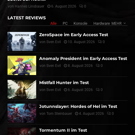
von
Hannes Linsbauer
6. August 2026
0
LATEST REVIEWS
Alle
PC
Konsole
Hardware
MEHR
ZeroSpace im Early Access Test
von
Sven Evil
10. August 2026
0
Anomaly President im Early Access Test
von
Sven Evil
8. August 2026
0
Mistfall Hunter im Test
von
Sven Evil
6. August 2026
0
Jotunnslayer: Hordes of Hel im Test
von
Tom Steinbauer
4. August 2026
0
Tormentum II im Test