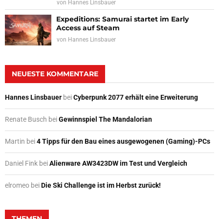
von
Hannes Linsbauer
Expeditions: Samurai startet im Early
Access auf Steam
von
Hannes Linsbauer
NEUESTE KOMMENTARE
Hannes Linsbauer
bei
Cyberpunk 2077 erhält eine Erweiterung
Renate Busch
bei
Gewinnspiel The Mandalorian
Martin
bei
4 Tipps für den Bau eines ausgewogenen (Gaming)-PCs
Daniel Fink
bei
Alienware AW3423DW im Test und Vergleich
elromeo
bei
Die Ski Challenge ist im Herbst zurück!
THEMEN