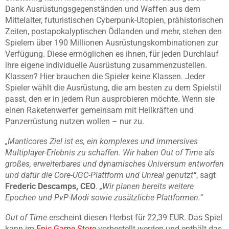
Dank Ausrüstungsgegenständen und Waffen aus dem
Mittelalter, futuristischen Cyberpunk-Utopien, prähistorischen
Zeiten, postapokalyptischen Ödlanden und mehr, stehen den
Spielern über 190 Millionen Ausrüstungskombinationen zur
Verfügung. Diese ermöglichen es ihnen, für jeden Durchlauf
ihre eigene individuelle Ausrüstung zusammenzustellen.
Klassen? Hier brauchen die Spieler keine Klassen. Jeder
Spieler wählt die Ausrüstung, die am besten zu dem Spielstil
passt, den er in jedem Run ausprobieren möchte. Wenn sie
einen Raketenwerfer gemeinsam mit Heilkräften und
Panzerrüstung nutzen wollen – nur zu.
„Manticores Ziel ist es, ein komplexes und immersives
Multiplayer-Erlebnis zu schaffen. Wir haben Out of Time als
großes, erweiterbares und dynamisches Universum entworfen
und dafür die Core-UGC-Plattform und Unreal genutzt“
, sagt
Frederic Descamps, CEO
.
„Wir planen bereits weitere
Epochen und PvP-Modi sowie zusätzliche Plattformen.“
Out of Time
erscheint diesen Herbst für 22,39 EUR. Das Spiel
kann im
Epic Game Store
vorbestellt werden und enthält das