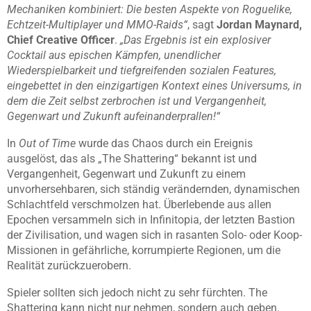
Mechaniken kombiniert: Die besten Aspekte von Roguelike,
Echtzeit-Multiplayer und MMO-Raids“
, sagt
Jordan Maynard,
Chief Creative Officer
.
„Das Ergebnis ist ein explosiver
Cocktail aus epischen Kämpfen, unendlicher
Wiederspielbarkeit und tiefgreifenden sozialen Features,
eingebettet in den einzigartigen Kontext eines Universums, in
dem die Zeit selbst zerbrochen ist und Vergangenheit,
Gegenwart und Zukunft aufeinanderprallen!“
In
Out of Time
wurde das Chaos durch ein Ereignis
ausgelöst, das als „The Shattering“ bekannt ist und
Vergangenheit, Gegenwart und Zukunft zu einem
unvorhersehbaren, sich ständig verändernden, dynamischen
Schlachtfeld verschmolzen hat. Überlebende aus allen
Epochen versammeln sich in Infinitopia, der letzten Bastion
der Zivilisation, und wagen sich in rasanten Solo- oder Koop-
Missionen in gefährliche, korrumpierte Regionen, um die
Realität zurückzuerobern.
Spieler sollten sich jedoch nicht zu sehr fürchten. The
Shattering kann nicht nur nehmen, sondern auch geben.