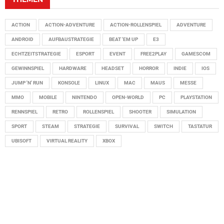
ACTION
ACTION-ADVENTURE
ACTION-ROLLENSPIEL
ADVENTURE
ANDROID
AUFBAUSTRATEGIE
BEAT 'EM UP
E3
ECHTZEITSTRATEGIE
ESPORT
EVENT
FREE2PLAY
GAMESCOM
GEWINNSPIEL
HARDWARE
HEADSET
HORROR
INDIE
IOS
JUMP 'N' RUN
KONSOLE
LINUX
MAC
MAUS
MESSE
MMO
MOBILE
NINTENDO
OPEN-WORLD
PC
PLAYSTATION
RENNSPIEL
RETRO
ROLLENSPIEL
SHOOTER
SIMULATION
SPORT
STEAM
STRATEGIE
SURVIVAL
SWITCH
TASTATUR
UBISOFT
VIRTUAL REALITY
XBOX