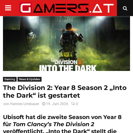
PRIMARY
MENU
Gaming
News & Updates
The Division 2: Year 8 Season 2 „Into
the Dark“ ist gestartet
von
Hannes Linsbauer
19. Juni 2026
0
Ubisoft hat die zweite Season von Year 8
für
Tom Clancy’s The Division 2
veröffentlicht. „Into the Dark“ stellt die