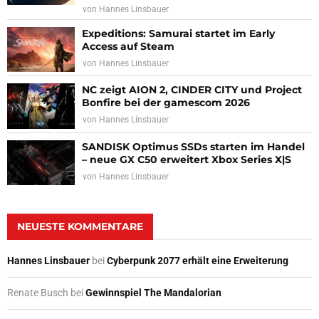
von
Hannes Linsbauer
Expeditions: Samurai startet im Early
Access auf Steam
von
Hannes Linsbauer
NC zeigt AION 2, CINDER CITY und Project
Bonfire bei der gamescom 2026
von
Hannes Linsbauer
SANDISK Optimus SSDs starten im Handel
– neue GX C50 erweitert Xbox Series X|S
von
Hannes Linsbauer
NEUESTE KOMMENTARE
Hannes Linsbauer
bei
Cyberpunk 2077 erhält eine Erweiterung
Renate Busch
bei
Gewinnspiel The Mandalorian