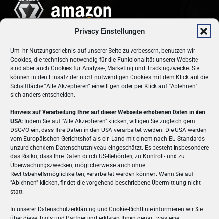
Privacy Einstellungen
Um Ihr Nutzungserlebnis auf unserer Seite zu verbessern, benutzen wir
Cookies, die technisch notwendig für die Funktionalität unserer Website
sind aber auch Cookies für Analyse-, Marketing und Trackingzwecke. Sie
können in den Einsatz der nicht notwendigen Cookies mit dem Klick auf die
Schaltfläche
"
Alle Akzeptieren
"
einwilligen oder per Klick auf
"
Ablehnen
"
sich anders entscheiden.
Hinweis auf Verarbeitung Ihrer auf dieser Webseite erhobenen Daten in den
USA:
Indem Sie auf "Alle Akzeptieren" klicken, willigen Sie zugleich gem.
ÜBER UNS
DSGVO ein, dass Ihre Daten in den USA verarbeitet werden. Die USA werden
vom Europäischen Gerichtshof als ein Land mit einem nach EU-Standards
VON GAMERN, FÜR GAMER! Gamers.at ist das älteste Online-
unzureichendem Datenschutzniveau eingeschätzt. Es besteht insbesondere
Spielemagazin Österreichs und bringt täglich aktuelle News,
das Risiko, dass Ihre Daten durch US-Behörden, zu Kontroll- und zu
Reviews und Videos zu PC- und Konsolenspielen, Gaming-
Überwachungszwecken, möglicherweise auch ohne
Rechtsbehelfsmöglichkeiten, verarbeitet werden können. Wenn Sie auf
Hardware und aus der Welt des e-Sport's.
"Ablehnen" klicken, findet die vorgehend beschriebene Übermittlung nicht
statt.
Schreib uns:
redaktion@gamers.at
In unserer Datenschutzerklärung und Cookie-Richtlinie informieren wir Sie
über diese Tools und Partner und erklären Ihnen genau, was eine