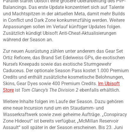
Parallel startet Ubisoft eine größere Überarbeitung des PvP-
Balancings. Das erste Update konzentriert sich auf Talente
und Machtspitzen in der aktuellen Meta, damit mehr Builds
in Conflict und Dark Zone konkurrenzfähig werden. Weitere
Anpassungen sollen im Verlauf künftiger Updates folgen.
Zusätzlich kündigt Ubisoft Anti-Cheat-Aktualisierungen
während der Season an.
Zur neuen Ausrüstung zählen unter anderem das Gear Set
Ortiz Reficere, das Brand Set Edelweiss GPs, die exotischen
Nurse’s Kneepads sowie das exotische Sturmgewehr
Caduceus. Der optionale Season Pass kostet 1.000 Premium
Credits und enthält zusätzliche kosmetische Belohnungen,
Skins, Gear Dyes sowie 400 Premium Credits.
Im Ubisoft
Store
ist
Tom Clancy’s The Division 2
ebenfalls erhältlich.
Weitere Inhalte folgen im Laufe der Season. Dazu gehören
eine neue Incursion rund um ein Staudamm- und
Wasserkraftwerk sowie zwei geheime Aufträge. „Conspiracy
Zone Hideout“ ist bereits verfügbar, „McMillan Reservoir
Assault“ soll später in der Season erscheinen. Bis 23. Juni