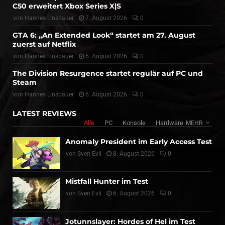
C50 erweitert Xbox Series X|S
von
Hannes Linsbauer
7. August 2026
0
GTA 6: „An Extended Look“ startet am 27. August
zuerst auf Netflix
von
Hannes Linsbauer
6. August 2026
0
The Division Resurgence startet regulär auf PC und
Steam
von
Hannes Linsbauer
6. August 2026
0
LATEST REVIEWS
Alle
PC
Konsole
Hardware
MEHR
Anomaly President im Early Access Test
von
Sven Evil
8. August 2026
0
Mistfall Hunter im Test
von
Sven Evil
6. August 2026
0
Jotunnslayer: Hordes of Hel im Test