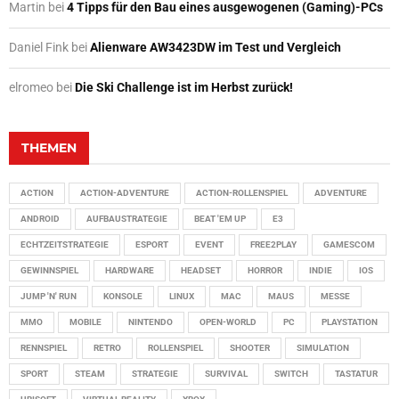
Martin
bei
4 Tipps für den Bau eines ausgewogenen (Gaming)-PCs
Daniel Fink
bei
Alienware AW3423DW im Test und Vergleich
elromeo
bei
Die Ski Challenge ist im Herbst zurück!
THEMEN
ACTION
ACTION-ADVENTURE
ACTION-ROLLENSPIEL
ADVENTURE
ANDROID
AUFBAUSTRATEGIE
BEAT 'EM UP
E3
ECHTZEITSTRATEGIE
ESPORT
EVENT
FREE2PLAY
GAMESCOM
GEWINNSPIEL
HARDWARE
HEADSET
HORROR
INDIE
IOS
JUMP 'N' RUN
KONSOLE
LINUX
MAC
MAUS
MESSE
MMO
MOBILE
NINTENDO
OPEN-WORLD
PC
PLAYSTATION
RENNSPIEL
RETRO
ROLLENSPIEL
SHOOTER
SIMULATION
SPORT
STEAM
STRATEGIE
SURVIVAL
SWITCH
TASTATUR