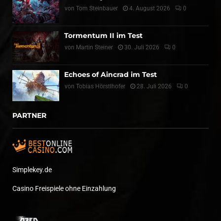
von
Tom Steinbauer
4. August 2026
0
Tormentum II im Test
von
Martin Steiner
30. Juli 2026
0
Echoes of Aincrad im Test
von
Tobias Hörstlhofer
28. Juli 2026
0
PARTNER
Simplekey.de
Casino Freispiele ohne Einzahlung