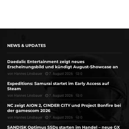
NEWS & UPDATES
Daedalic Entertainment zeigt neues
Erscheinungsbild und kündigt August-Showcase an
von
Hannes Linsbauer
7. August 2026
0
Expeditions: Samurai startet im Early Access auf
Steam
von
Hannes Linsbauer
7. August 2026
0
NC zeigt AION 2, CINDER CITY und Project Bonfire bei
der gamescom 2026
von
Hannes Linsbauer
7. August 2026
0
SANDISK Optimus SSDs starten im Handel – neue GX