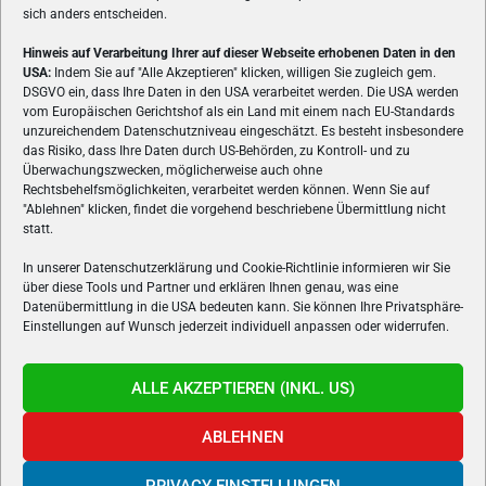
sich anders entscheiden.
Hinweis auf Verarbeitung Ihrer auf dieser Webseite erhobenen Daten in den
USA:
Indem Sie auf "Alle Akzeptieren" klicken, willigen Sie zugleich gem.
ÜBER UNS
DSGVO ein, dass Ihre Daten in den USA verarbeitet werden. Die USA werden
vom Europäischen Gerichtshof als ein Land mit einem nach EU-Standards
VON GAMERN, FÜR GAMER! Gamers.at ist das älteste Online-
unzureichendem Datenschutzniveau eingeschätzt. Es besteht insbesondere
Spielemagazin Österreichs und bringt täglich aktuelle News,
das Risiko, dass Ihre Daten durch US-Behörden, zu Kontroll- und zu
Reviews und Videos zu PC- und Konsolenspielen, Gaming-
Überwachungszwecken, möglicherweise auch ohne
Rechtsbehelfsmöglichkeiten, verarbeitet werden können. Wenn Sie auf
Hardware und aus der Welt des e-Sport's.
"Ablehnen" klicken, findet die vorgehend beschriebene Übermittlung nicht
statt.
Schreib uns:
redaktion@gamers.at
In unserer Datenschutzerklärung und Cookie-Richtlinie informieren wir Sie
über diese Tools und Partner und erklären Ihnen genau, was eine
FOLGE UNS
Datenübermittlung in die USA bedeuten kann. Sie können Ihre Privatsphäre-
Einstellungen auf Wunsch jederzeit individuell anpassen oder widerrufen.
ALLE AKZEPTIEREN (INKL. US)
ABLEHNEN
PRIVACY EINSTELLUNGEN