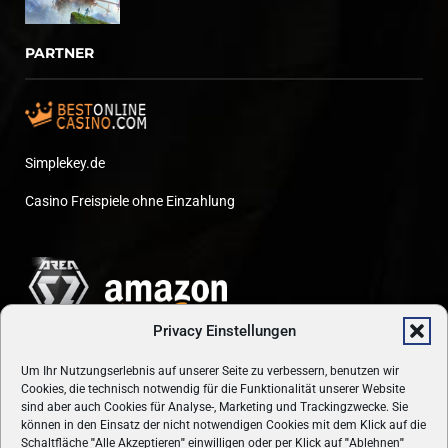
PARTNER
Simplekey.de
Casino Freispiele ohne Einzahlung
Privacy Einstellungen
Um Ihr Nutzungserlebnis auf unserer Seite zu verbessern, benutzen wir
Cookies, die technisch notwendig für die Funktionalität unserer Website
sind aber auch Cookies für Analyse-, Marketing und Trackingzwecke. Sie
können in den Einsatz der nicht notwendigen Cookies mit dem Klick auf die
Schaltfläche
"
Alle Akzeptieren
"
einwilligen oder per Klick auf
"
Ablehnen
"