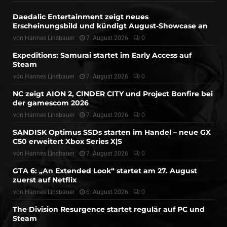
Daedalic Entertainment zeigt neues
Erscheinungsbild und kündigt August-Showcase an
von
Hannes Linsbauer
7. August 2026
0
Expeditions: Samurai startet im Early Access auf
Steam
von
Hannes Linsbauer
7. August 2026
0
NC zeigt AION 2, CINDER CITY und Project Bonfire bei
der gamescom 2026
von
Hannes Linsbauer
7. August 2026
0
SANDISK Optimus SSDs starten im Handel – neue GX
C50 erweitert Xbox Series X|S
von
Hannes Linsbauer
7. August 2026
0
GTA 6: „An Extended Look“ startet am 27. August
zuerst auf Netflix
von
Hannes Linsbauer
6. August 2026
0
The Division Resurgence startet regulär auf PC und
Steam