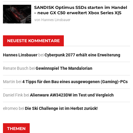
SANDISK Optimus SSDs starten im Handel
– neue GX C50 erweitert Xbox Series X|S
von
Hannes Linsbauer
NEUESTE KOMMENTARE
Hannes Linsbauer
bei
Cyberpunk 2077 erhält eine Erweiterung
Renate Busch
bei
Gewinnspiel The Mandalorian
Martin
bei
4 Tipps für den Bau eines ausgewogenen (Gaming)-PCs
Daniel Fink
bei
Alienware AW3423DW im Test und Vergleich
elromeo
bei
Die Ski Challenge ist im Herbst zurück!
THEMEN