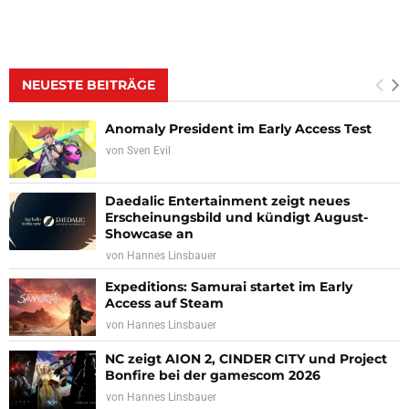
NEUESTE BEITRÄGE
Anomaly President im Early Access Test
von
Sven Evil
Daedalic Entertainment zeigt neues
Erscheinungsbild und kündigt August-
Showcase an
von
Hannes Linsbauer
Expeditions: Samurai startet im Early
Access auf Steam
von
Hannes Linsbauer
NC zeigt AION 2, CINDER CITY und Project
Bonfire bei der gamescom 2026
von
Hannes Linsbauer