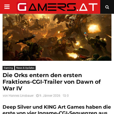
PRIMARY
MENU
Gaming
News & Updates
Die Orks entern den ersten
Fraktions-CGI-Trailer von Dawn of
War IV
von
Hannes Linsbauer
9. Jänner 2026
0
Deep Silver und KING Art Games haben die
erste von vier Ingame-CGI-Sequenzen aus