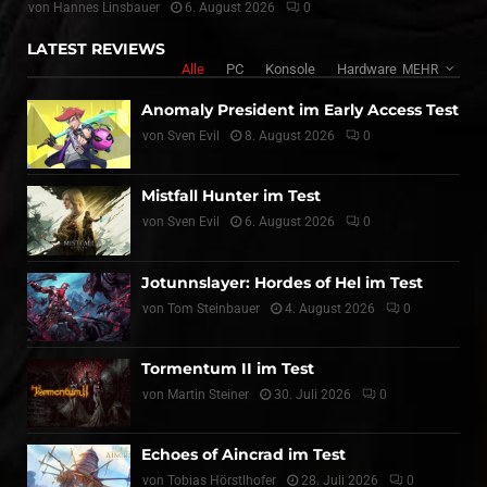
von
Hannes Linsbauer
6. August 2026
0
LATEST REVIEWS
Alle
PC
Konsole
Hardware
MEHR
Anomaly President im Early Access Test
von
Sven Evil
8. August 2026
0
Mistfall Hunter im Test
von
Sven Evil
6. August 2026
0
Jotunnslayer: Hordes of Hel im Test
von
Tom Steinbauer
4. August 2026
0
Tormentum II im Test
von
Martin Steiner
30. Juli 2026
0
Echoes of Aincrad im Test
von
Tobias Hörstlhofer
28. Juli 2026
0