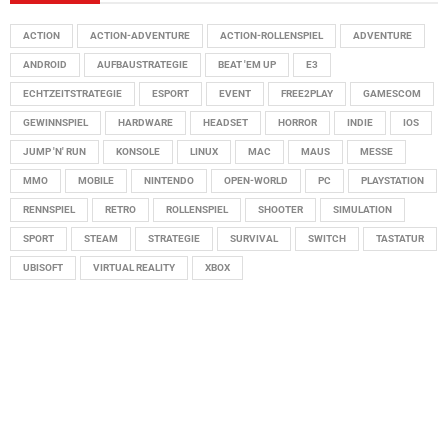
ACTION
ACTION-ADVENTURE
ACTION-ROLLENSPIEL
ADVENTURE
ANDROID
AUFBAUSTRATEGIE
BEAT 'EM UP
E3
ECHTZEITSTRATEGIE
ESPORT
EVENT
FREE2PLAY
GAMESCOM
GEWINNSPIEL
HARDWARE
HEADSET
HORROR
INDIE
IOS
JUMP 'N' RUN
KONSOLE
LINUX
MAC
MAUS
MESSE
MMO
MOBILE
NINTENDO
OPEN-WORLD
PC
PLAYSTATION
RENNSPIEL
RETRO
ROLLENSPIEL
SHOOTER
SIMULATION
SPORT
STEAM
STRATEGIE
SURVIVAL
SWITCH
TASTATUR
UBISOFT
VIRTUAL REALITY
XBOX