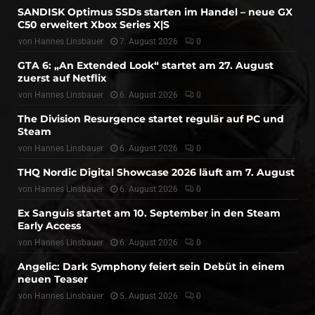
SANDISK Optimus SSDs starten im Handel – neue GX
C50 erweitert Xbox Series X|S
von
Hannes Linsbauer
7. August 2026
0
GTA 6: „An Extended Look“ startet am 27. August
zuerst auf Netflix
von
Hannes Linsbauer
6. August 2026
0
The Division Resurgence startet regulär auf PC und
Steam
von
Hannes Linsbauer
6. August 2026
0
THQ Nordic Digital Showcase 2026 läuft am 7. August
von
Hannes Linsbauer
6. August 2026
0
Ex Sanguis startet am 10. September in den Steam
Early Access
von
Hannes Linsbauer
6. August 2026
0
Angelic: Dark Symphony feiert sein Debüt in einem
neuen Teaser
von
Hannes Linsbauer
5. August 2026
0