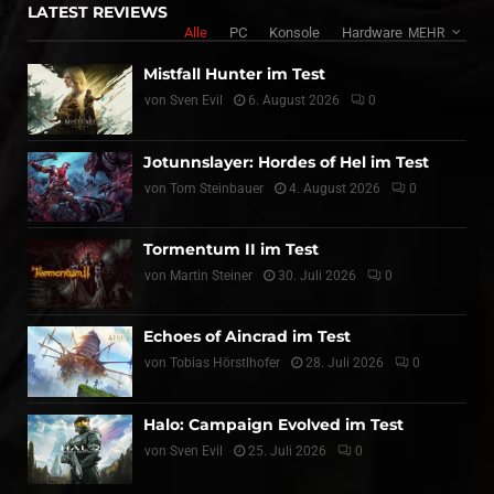
LATEST REVIEWS
Alle
PC
Konsole
Hardware
MEHR
Mistfall Hunter im Test
von
Sven Evil
6. August 2026
0
Jotunnslayer: Hordes of Hel im Test
von
Tom Steinbauer
4. August 2026
0
Tormentum II im Test
von
Martin Steiner
30. Juli 2026
0
Echoes of Aincrad im Test
von
Tobias Hörstlhofer
28. Juli 2026
0
Halo: Campaign Evolved im Test
von
Sven Evil
25. Juli 2026
0