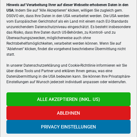
Hinweis auf Verarbeitung Ihrer auf dieser Webseite erhobenen Daten in den
USA:
Indem Sie auf "Alle Akzeptieren" klicken, willigen Sie zugleich gem.
ÜBER UNS
DSGVO ein, dass Ihre Daten in den USA verarbeitet werden. Die USA werden
vom Europäischen Gerichtshof als ein Land mit einem nach EU-Standards
VON GAMERN, FÜR GAMER! Gamers.at ist das älteste Online-
unzureichendem Datenschutzniveau eingeschätzt. Es besteht insbesondere
Spielemagazin Österreichs und bringt täglich aktuelle News,
das Risiko, dass Ihre Daten durch US-Behörden, zu Kontroll- und zu
Reviews und Videos zu PC- und Konsolenspielen, Gaming-
Überwachungszwecken, möglicherweise auch ohne
Hardware und aus der Welt des e-Sport's.
Rechtsbehelfsmöglichkeiten, verarbeitet werden können. Wenn Sie auf
"Ablehnen" klicken, findet die vorgehend beschriebene Übermittlung nicht
Schreib uns:
redaktion@gamers.at
statt.
In unserer Datenschutzerklärung und Cookie-Richtlinie informieren wir Sie
über diese Tools und Partner und erklären Ihnen genau, was eine
FOLGE UNS
Datenübermittlung in die USA bedeuten kann. Sie können Ihre Privatsphäre-
Einstellungen auf Wunsch jederzeit individuell anpassen oder widerrufen.
ALLE AKZEPTIEREN (INKL. US)
ABLEHNEN
PRIVACY EINSTELLUNGEN
Gamers.at v6 © 1999-2024 All Rights Reserved -
Kontakt
|
Impressum
|