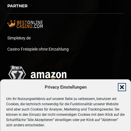
PARTNER
Simplekey.de
Casino Freispiele ohne Einzahlung
Privacy Einstellungen
Um Ihr Nutzungserlebnis auf unserer Seite zu verbessern, benutzen wir
Cookies, die technisch notwendig für die Funktionalität unserer Website
sind aber auch Cookies für Analyse-, Marketing und Trackingzwecke. Sie
können in den Einsatz der nicht notwendigen Cookies mit dem Klick auf die
Schaltfläche
"
Alle Akzeptieren
"
einwilligen oder per Klick auf
"
Ablehnen
"
sich anders entscheiden.