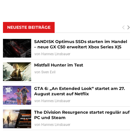
NEUESTE BEITRÄGE
SANDISK Optimus SSDs starten im Handel
– neue GX C50 erweitert Xbox Series X|S
von
Hannes Linsbauer
Mistfall Hunter im Test
von
Sven Evil
GTA 6: „An Extended Look“ startet am 27.
August zuerst auf Netflix
von
Hannes Linsbauer
The Division Resurgence startet regulär auf
PC und Steam
von
Hannes Linsbauer