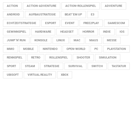
ACTION
ACTION-ADVENTURE
ACTION-ROLLENSPIEL
ADVENTURE
ANDROID
AUFBAUSTRATEGIE
BEAT 'EM UP
E3
ECHTZEITSTRATEGIE
ESPORT
EVENT
FREE2PLAY
GAMESCOM
GEWINNSPIEL
HARDWARE
HEADSET
HORROR
INDIE
IOS
JUMP 'N' RUN
KONSOLE
LINUX
MAC
MAUS
MESSE
MMO
MOBILE
NINTENDO
OPEN-WORLD
PC
PLAYSTATION
RENNSPIEL
RETRO
ROLLENSPIEL
SHOOTER
SIMULATION
SPORT
STEAM
STRATEGIE
SURVIVAL
SWITCH
TASTATUR
UBISOFT
VIRTUAL REALITY
XBOX