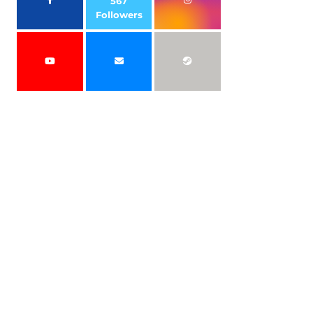
567
Followers