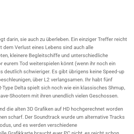
egt darin, sie auch zu überleben. Ein einziger Treffer reicht
t dem Verlust eines Lebens sind auch alle
n, kleinere Begleitschiffe und unterschiedliche
r eurem Tod weiterspielen könnt (wenn ihr noch ein
s deutlich schwieriger. Es gibt übrigens keine Speed-up
 beschleunigen, über L2 verlangsamen. Ihr habt fünf
-Type Delta spielt sich noch wie ein klassisches Shmup,
 Cave-Shootern mit ihren unendlich vielen Geschossen.
nd die alten 3D Grafiken auf HD hochgerechnet worden
en scharf. Der Soundtrack wurde um alternative Tracks
-Modus, und es werden verschiedene
lle Grafikkarte braucht euer PC nicht, es reicht schon