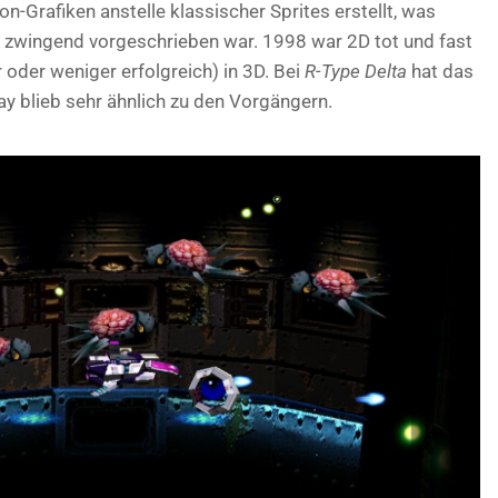
-Grafiken anstelle klassischer Sprites erstellt, was
n zwingend vorgeschrieben war. 1998 war 2D tot und fast
 oder weniger erfolgreich) in 3D. Bei
R-Type Delta
hat das
y blieb sehr ähnlich zu den Vorgängern.