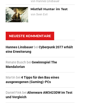
von
Hannes Linsbauer
Mistfall Hunter im Test
von
Sven Evil
NEUESTE KOMMENTARE
Hannes Linsbauer
bei
Cyberpunk 2077 erhält
eine Erweiterung
Renate Busch
bei
Gewinnspiel The
Mandalorian
Martin
bei
4 Tipps für den Bau eines
ausgewogenen (Gaming)-PCs
Daniel Fink
bei
Alienware AW3423DW im Test
und Vergleich