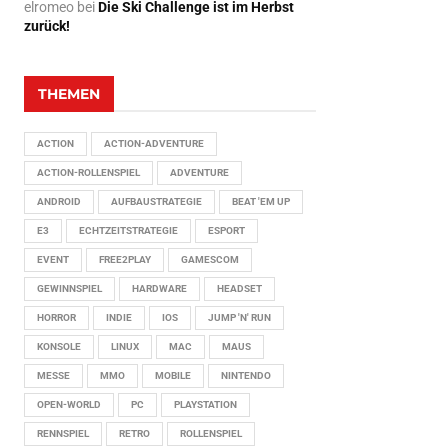
elromeo
bei
Die Ski Challenge ist im Herbst
zurück!
THEMEN
ACTION
ACTION-ADVENTURE
ACTION-ROLLENSPIEL
ADVENTURE
ANDROID
AUFBAUSTRATEGIE
BEAT 'EM UP
E3
ECHTZEITSTRATEGIE
ESPORT
EVENT
FREE2PLAY
GAMESCOM
GEWINNSPIEL
HARDWARE
HEADSET
HORROR
INDIE
IOS
JUMP 'N' RUN
KONSOLE
LINUX
MAC
MAUS
MESSE
MMO
MOBILE
NINTENDO
OPEN-WORLD
PC
PLAYSTATION
RENNSPIEL
RETRO
ROLLENSPIEL