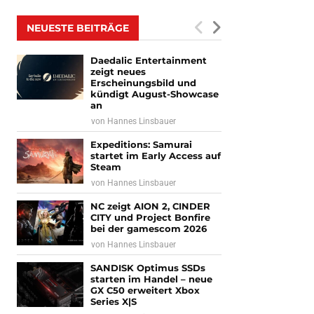
NEUESTE BEITRÄGE
Daedalic Entertainment
zeigt neues
Erscheinungsbild und
kündigt August-Showcase
an
von
Hannes Linsbauer
Expeditions: Samurai
startet im Early Access auf
Steam
von
Hannes Linsbauer
NC zeigt AION 2, CINDER
CITY und Project Bonfire
bei der gamescom 2026
von
Hannes Linsbauer
SANDISK Optimus SSDs
starten im Handel – neue
GX C50 erweitert Xbox
Series X|S