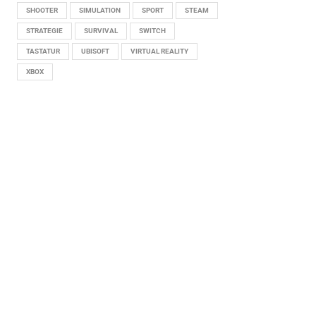
SHOOTER
SIMULATION
SPORT
STEAM
STRATEGIE
SURVIVAL
SWITCH
TASTATUR
UBISOFT
VIRTUAL REALITY
XBOX