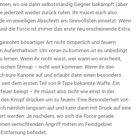
können, wo sie dann selbstständig Gegner bekämpft (aber
e jederzeit wieder zurück rufen. Ihr müsst euch also
de im jeweiligen Abschnitt am Sinnvollsten einsetzt. Wenn
g und die Force ist immer das erste neu erscheinende Extra.
 gewohnt bösartiger Art nicht zimperlich und feuern
en Aufenthaltsort. Um voran zu kommen ist es unbedingt
lernen. Wenn ihr nicht wisst, wer wann wo erscheint,
ssischen Shmup – nicht weit kommen. Wenn ihr den
ich eure Kanone auf und erlaubt dann einen besonders
s seit dem ersten Teil von R-Type bekannte Waffe. Ein
euer belegt – ihr müsst also nicht wie einst in der
uf den Knopf drücken um zu feuern. Eine Besonderheit von
 sich nämlich langsam auf und kann dann mit Druck auf eine
ert werden. Je nachdem, wo sich die Force gerade
inen vernichtenden Angriff mitten im Feindgebiet
 Entfernung befindet.