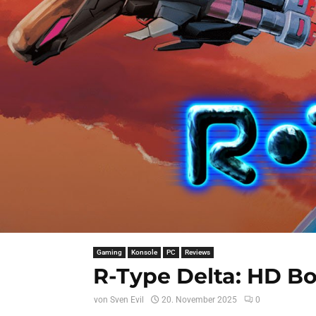
Gaming
Konsole
PC
Reviews
R-Type Delta: HD Bo
von
Sven Evil
20. November 2025
0