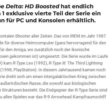
pe Delta: HD Boosted
hat endlich
1 exklusive vierte Teil der Serie ein
n für PC und Konsolen erhältlich.
izontalen Shooter aller Zeiten. Das von IREM im Jahr 1987
wurde für diverse Heimcomputer (ganz hervorragend für den
e für den Amiga, wo zusätzlich noch der ikonische
oxen gekommen ist) umgesetzt. Die Serie wurde im Laufe
9) kam
R-Type Leo
(1992),
R-Type III: The Third Lightning
(1998, PlayStation). In diesem Jahrtausend kamen noch
erie dreht sich um einen intergalaktischen Krieg zwischen
außerirdischen Rasse, die sowohl aus biologischen
Strukturen besteht. Die Endgegner der R-Type Serie sind
ezu allen Spielen war das R-9 Arrowhead Kampfraumschiff