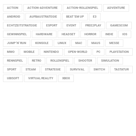
ACTION
ACTION-ADVENTURE
ACTION-ROLLENSPIEL
ADVENTURE
ANDROID
AUFBAUSTRATEGIE
BEAT 'EM UP
E3
ECHTZEITSTRATEGIE
ESPORT
EVENT
FREE2PLAY
GAMESCOM
GEWINNSPIEL
HARDWARE
HEADSET
HORROR
INDIE
IOS
JUMP 'N' RUN
KONSOLE
LINUX
MAC
MAUS
MESSE
MMO
MOBILE
NINTENDO
OPEN-WORLD
PC
PLAYSTATION
RENNSPIEL
RETRO
ROLLENSPIEL
SHOOTER
SIMULATION
SPORT
STEAM
STRATEGIE
SURVIVAL
SWITCH
TASTATUR
UBISOFT
VIRTUAL REALITY
XBOX