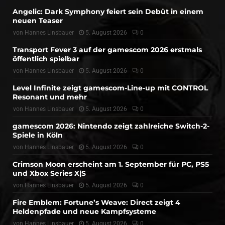
Angelic: Dark Symphony feiert sein Debüt in einem
neuen Teaser
von
Hannes Linsbauer
5. August 2026
0
Transport Fever 3 auf der gamescom 2026 erstmals
öffentlich spielbar
von
Hannes Linsbauer
5. August 2026
0
Level Infinite zeigt gamescom-Line-up mit CONTROL
Resonant und mehr
von
Hannes Linsbauer
5. August 2026
0
gamescom 2026: Nintendo zeigt zahlreiche Switch-2-
Spiele in Köln
von
Hannes Linsbauer
5. August 2026
0
Crimson Moon erscheint am 1. September für PC, PS5
und Xbox Series X|S
von
Hannes Linsbauer
5. August 2026
0
Fire Emblem: Fortune’s Weave: Direct zeigt 4
Heldenpfade und neue Kampfsysteme
von
Hannes Linsbauer
5. August 2026
0