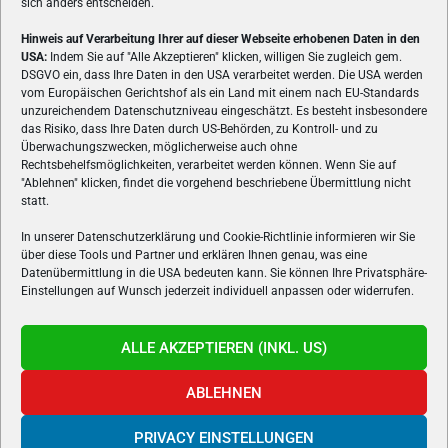
sich anders entscheiden.
Hinweis auf Verarbeitung Ihrer auf dieser Webseite erhobenen Daten in den
USA:
Indem Sie auf "Alle Akzeptieren" klicken, willigen Sie zugleich gem.
ÜBER UNS
DSGVO ein, dass Ihre Daten in den USA verarbeitet werden. Die USA werden
vom Europäischen Gerichtshof als ein Land mit einem nach EU-Standards
VON GAMERN, FÜR GAMER! Gamers.at ist das älteste Online-
unzureichendem Datenschutzniveau eingeschätzt. Es besteht insbesondere
Spielemagazin Österreichs und bringt täglich aktuelle News,
das Risiko, dass Ihre Daten durch US-Behörden, zu Kontroll- und zu
Reviews und Videos zu PC- und Konsolenspielen, Gaming-
Überwachungszwecken, möglicherweise auch ohne
Rechtsbehelfsmöglichkeiten, verarbeitet werden können. Wenn Sie auf
Hardware und aus der Welt des e-Sport's.
"Ablehnen" klicken, findet die vorgehend beschriebene Übermittlung nicht
statt.
Schreib uns:
redaktion@gamers.at
In unserer Datenschutzerklärung und Cookie-Richtlinie informieren wir Sie
über diese Tools und Partner und erklären Ihnen genau, was eine
FOLGE UNS
Datenübermittlung in die USA bedeuten kann. Sie können Ihre Privatsphäre-
Einstellungen auf Wunsch jederzeit individuell anpassen oder widerrufen.
ALLE AKZEPTIEREN (INKL. US)
ABLEHNEN
PRIVACY EINSTELLUNGEN