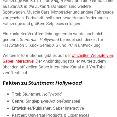
Fahrzeuge wie K.I.T.T. aus
Knight Rider
und die Zeitmaschine
aus
Zurück in die Zukunft
. Daneben sind weitere
Sportwagen, Muscle Cars, Motorräder und andere Fahrzeuge
vorgesehen. Fortschritt soll über neue Herausforderungen,
Fahrzeuge und größere Setpieces erfolgen.
Ein konkreter Veröffentlichungstermin wurde noch nicht
genannt.
Stuntman: Hollywood
befindet sich derzeit für
PlayStation 5, Xbox Series X|S und PC in Entwicklung.
Weitere Informationen gibt es auf der
offiziellen Website von
Saber Interactive
. Der Ankündigungstrailer wurde zudem
über den offiziellen Saber-Interactive-Kanal auf YouTube
veröffentlicht.
Fakten zu
Stuntman: Hollywood
Titel:
Stuntman: Hollywood
Genre:
Singleplayer-Action-Rennspiel
Entwickler/Publisher:
Saber Interactive
Partner:
Universal Products & Experiences