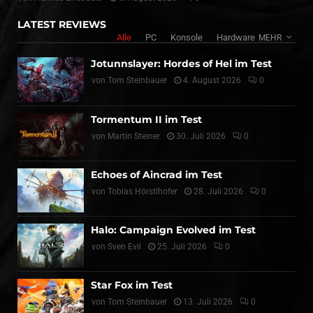
LATEST REVIEWS
Alle
PC
Konsole
Hardware
MEHR
Jotunnslayer: Hordes of Hel im Test
von
Tom Steinbauer
4. August 2026
0
Tormentum II im Test
von
Martin Steiner
30. Juli 2026
0
Echoes of Aincrad im Test
von
Tobias Hörstlhofer
28. Juli 2026
0
Halo: Campaign Evolved im Test
von
Sven Evil
25. Juli 2026
0
Star Fox im Test
von
Tom Steinbauer
13. Juli 2026
0