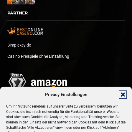
PARTNER
Simplekey.de
Casino Freispiele ohne Einzahlung
Privacy Einstellungen
Um Ihr Nutzungserlebnis auf unserer Seite zu verbessern, benutzen wir
Cookies, die technisch notwendig für die Funktionalität unserer Website
sind aber auch Cookies für Analyse-, Marketing und Trackingzwecke. Sie
können in den Einsatz der nicht notwendigen Cookies mit dem Klick auf die
Schaltfläche
"
Alle Akzeptieren
"
einwilligen oder per Klick auf
"
Ablehnen
"