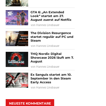
GTA 6: „An Extended
Look“ startet am 27.
August zuerst auf Netflix
von
Hannes Linsbauer
The Division Resurgence
startet regulär auf PC und
Steam
von
Hannes Linsbauer
THQ Nordic Digital
Showcase 2026 läuft am 7.
August
von
Hannes Linsbauer
Ex Sanguis startet am 10.
September in den Steam
Early Access
von
Hannes Linsbauer
NEUESTE KOMMENTARE