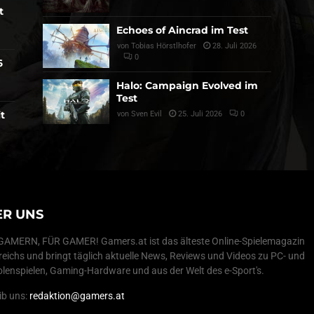
t
Echoes of Aincrad im Test
von
Tobias Hörstlhofer
28. Juli 2026
0
6
Halo: Campaign Evolved im
Test
t
von
Sven Evil
25. Juli 2026
0
ER UNS
AMERN, FÜR GAMER! Gamers.at ist das älteste Online-Spielemagazin
reichs und bringt täglich aktuelle News, Reviews und Videos zu PC- und
lenspielen, Gaming-Hardware und aus der Welt des e-Sport's.
ib uns:
redaktion@gamers.at