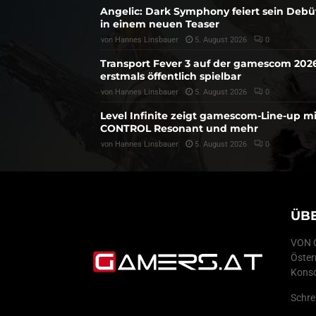
Angelic: Dark Symphony feiert sein Debü
in einem neuen Teaser
von
Hannes Linsbauer
5. August 2026
0
Transport Fever 3 auf der gamescom 202
erstmals öffentlich spielbar
von
Hannes Linsbauer
5. August 2026
0
Level Infinite zeigt gamescom-Line-up mi
CONTROL Resonant und mehr
von
Hannes Linsbauer
5. August 2026
0
ÜB
VON G
Öster
Konso
Schre