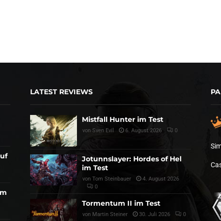
LATEST REVIEWS
PA
Mistfall Hunter im Test
von
Sven Evil
6. August 2026
0
Sim
auf
Jotunnslayer: Hordes of Hel
Cas
im Test
von
Tom Steinbauer
4. August 2026
0
am
Tormentum II im Test
von
Martin Steiner
30. Juli 2026
0