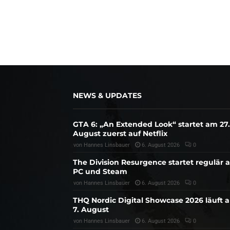
NEWS & UPDATES
GTA 6: „An Extended Look“ startet am 27.
August zuerst auf Netflix
von
Hannes Linsbauer
6. August 2026
0
The Division Resurgence startet regulär 
PC und Steam
von
Hannes Linsbauer
6. August 2026
0
THQ Nordic Digital Showcase 2026 läuft 
7. August
von
Hannes Linsbauer
6. August 2026
0