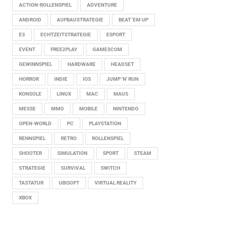
ACTION-ROLLENSPIEL
ADVENTURE
ANDROID
AUFBAUSTRATEGIE
BEAT 'EM UP
E3
ECHTZEITSTRATEGIE
ESPORT
EVENT
FREE2PLAY
GAMESCOM
GEWINNSPIEL
HARDWARE
HEADSET
HORROR
INDIE
IOS
JUMP 'N' RUN
KONSOLE
LINUX
MAC
MAUS
MESSE
MMO
MOBILE
NINTENDO
OPEN-WORLD
PC
PLAYSTATION
RENNSPIEL
RETRO
ROLLENSPIEL
SHOOTER
SIMULATION
SPORT
STEAM
STRATEGIE
SURVIVAL
SWITCH
TASTATUR
UBISOFT
VIRTUAL REALITY
XBOX