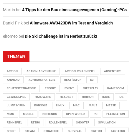
Martin
bei
4 Tipps für den Bau eines ausgewogenen (Gaming)-PCs
Daniel Fink
bei
Alienware AW3423DW im Test und Vergleich
elromeo
bei
Die Ski Challenge ist im Herbst zurück!
THEMEN
ACTION
ACTION-ADVENTURE
ACTION-ROLLENSPIEL
ADVENTURE
ANDROID
AUFBAUSTRATEGIE
BEAT 'EM UP
E3
ECHTZEITSTRATEGIE
ESPORT
EVENT
FREE2PLAY
GAMESCOM
GEWINNSPIEL
HARDWARE
HEADSET
HORROR
INDIE
IOS
JUMP 'N' RUN
KONSOLE
LINUX
MAC
MAUS
MESSE
MMO
MOBILE
NINTENDO
OPEN-WORLD
PC
PLAYSTATION
RENNSPIEL
RETRO
ROLLENSPIEL
SHOOTER
SIMULATION
SPORT
STEAM
STRATEGIE
SURVIVAL
SWITCH
TASTATUR