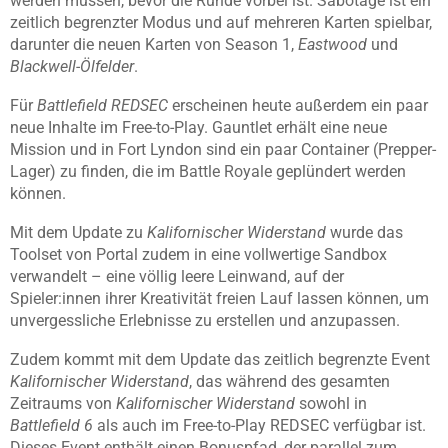
werden müssen, bevor die Runde vorbei ist. Sabotage ist ein
zeitlich begrenzter Modus und auf mehreren Karten spielbar,
darunter die neuen Karten von Season 1,
Eastwood
und
Blackwell-Ölfelder
.
Für
Battlefield REDSEC
erscheinen heute außerdem ein paar
neue Inhalte im Free-to-Play. Gauntlet erhält eine neue
Mission und in Fort Lyndon sind ein paar Container (Prepper-
Lager) zu finden, die im Battle Royale geplündert werden
können.
Mit dem Update zu
Kalifornischer Widerstand
wurde das
Toolset von Portal zudem in eine vollwertige Sandbox
verwandelt – eine völlig leere Leinwand, auf der
Spieler:innen ihrer Kreativität freien Lauf lassen können, um
unvergessliche Erlebnisse zu erstellen und anzupassen.
Zudem kommt mit dem Update das zeitlich begrenzte Event
Kalifornischer Widerstand
, das während des gesamten
Zeitraums von
Kalifornischer Widerstand
sowohl in
Battlefield 6
als auch im Free-to-Play REDSEC verfügbar ist.
Dieses Event enthält einen Bonuspfad, der parallel zum