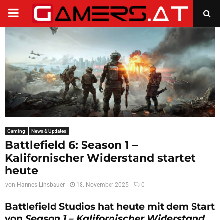
PRIMARY
MENU
Gaming
News & Updates
Battlefield 6: Season 1 –
Kalifornischer Widerstand startet
heute
von
Hannes Linsbauer
18. November 2025
0
Battlefield Studios hat heute mit dem Start
von
Season 1 – Kalifornischer Widerstand
,