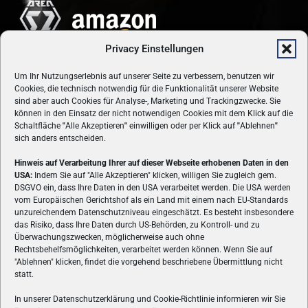
Privacy Einstellungen
Um Ihr Nutzungserlebnis auf unserer Seite zu verbessern, benutzen wir
Cookies, die technisch notwendig für die Funktionalität unserer Website
sind aber auch Cookies für Analyse-, Marketing und Trackingzwecke. Sie
können in den Einsatz der nicht notwendigen Cookies mit dem Klick auf die
Schaltfläche
"
Alle Akzeptieren
"
einwilligen oder per Klick auf
"
Ablehnen
"
sich anders entscheiden.
Hinweis auf Verarbeitung Ihrer auf dieser Webseite erhobenen Daten in den
USA:
Indem Sie auf "Alle Akzeptieren" klicken, willigen Sie zugleich gem.
ÜBER UNS
DSGVO ein, dass Ihre Daten in den USA verarbeitet werden. Die USA werden
vom Europäischen Gerichtshof als ein Land mit einem nach EU-Standards
VON GAMERN, FÜR GAMER! Gamers.at ist das älteste Online-
unzureichendem Datenschutzniveau eingeschätzt. Es besteht insbesondere
Spielemagazin Österreichs und bringt täglich aktuelle News,
das Risiko, dass Ihre Daten durch US-Behörden, zu Kontroll- und zu
Reviews und Videos zu PC- und Konsolenspielen, Gaming-
Überwachungszwecken, möglicherweise auch ohne
Rechtsbehelfsmöglichkeiten, verarbeitet werden können. Wenn Sie auf
Hardware und aus der Welt des e-Sport's.
"Ablehnen" klicken, findet die vorgehend beschriebene Übermittlung nicht
statt.
Schreib uns:
redaktion@gamers.at
In unserer Datenschutzerklärung und Cookie-Richtlinie informieren wir Sie