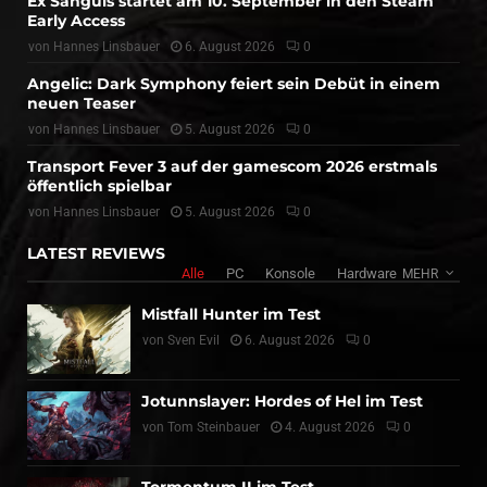
Ex Sanguis startet am 10. September in den Steam
Early Access
von
Hannes Linsbauer
6. August 2026
0
Angelic: Dark Symphony feiert sein Debüt in einem
neuen Teaser
von
Hannes Linsbauer
5. August 2026
0
Transport Fever 3 auf der gamescom 2026 erstmals
öffentlich spielbar
von
Hannes Linsbauer
5. August 2026
0
LATEST REVIEWS
Alle
PC
Konsole
Hardware
MEHR
Mistfall Hunter im Test
von
Sven Evil
6. August 2026
0
Jotunnslayer: Hordes of Hel im Test
von
Tom Steinbauer
4. August 2026
0
Tormentum II im Test