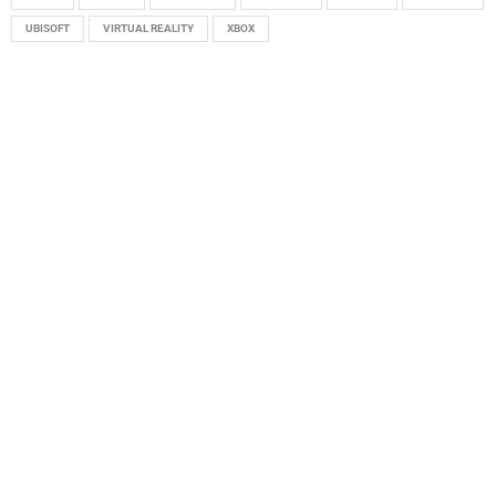
UBISOFT
VIRTUAL REALITY
XBOX