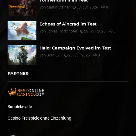
von
Martin Steiner
30. Juli 2026
0
Echoes of Aincrad im Test
von
Tobias Hörstlhofer
28. Juli 2026
0
Halo: Campaign Evolved im Test
von
Sven Evil
25. Juli 2026
0
PARTNER
Simplekey.de
Casino Freispiele ohne Einzahlung