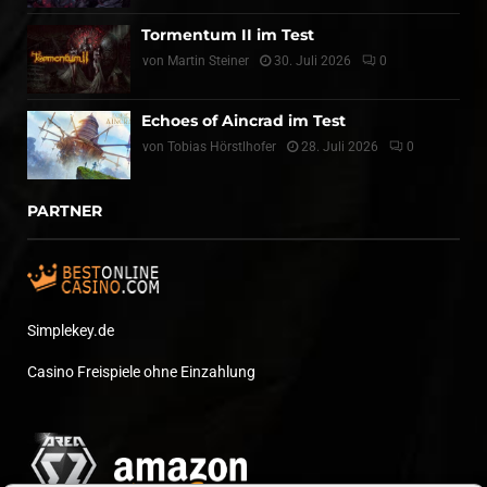
Tormentum II im Test
von
Martin Steiner
30. Juli 2026
0
Echoes of Aincrad im Test
von
Tobias Hörstlhofer
28. Juli 2026
0
PARTNER
Simplekey.de
Casino Freispiele ohne Einzahlung