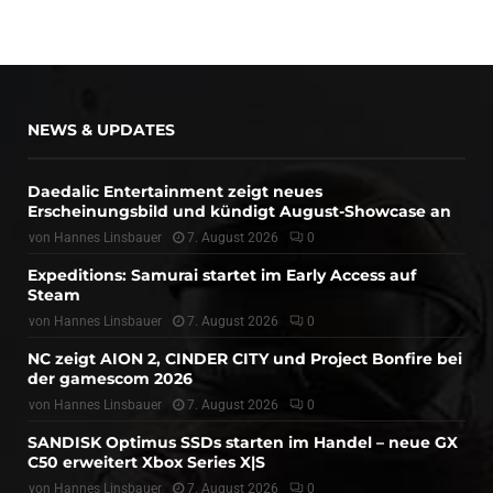
NEWS & UPDATES
Daedalic Entertainment zeigt neues
Erscheinungsbild und kündigt August-Showcase an
von
Hannes Linsbauer
7. August 2026
0
Expeditions: Samurai startet im Early Access auf
Steam
von
Hannes Linsbauer
7. August 2026
0
NC zeigt AION 2, CINDER CITY und Project Bonfire bei
der gamescom 2026
von
Hannes Linsbauer
7. August 2026
0
SANDISK Optimus SSDs starten im Handel – neue GX
C50 erweitert Xbox Series X|S
von
Hannes Linsbauer
7. August 2026
0