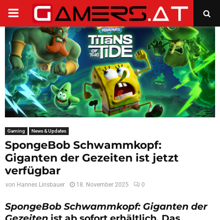
PRIMARY
MENU
Gaming
News & Updates
SpongeBob Schwammkopf:
Giganten der Gezeiten ist jetzt
verfügbar
von
Hannes Linsbauer
18. November 2025
0
SpongeBob Schwammkopf: Giganten der
Gezeiten
ist ab sofort erhältlich. Das