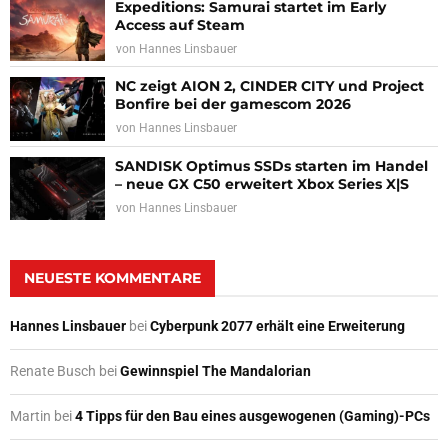
Expeditions: Samurai startet im Early
Access auf Steam
von
Hannes Linsbauer
NC zeigt AION 2, CINDER CITY und Project
Bonfire bei der gamescom 2026
von
Hannes Linsbauer
SANDISK Optimus SSDs starten im Handel
– neue GX C50 erweitert Xbox Series X|S
von
Hannes Linsbauer
NEUESTE KOMMENTARE
Hannes Linsbauer
bei
Cyberpunk 2077 erhält eine Erweiterung
Renate Busch
bei
Gewinnspiel The Mandalorian
Martin
bei
4 Tipps für den Bau eines ausgewogenen (Gaming)-PCs