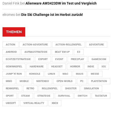
Daniel Fink
bei
Alienware AW3423DW im Test und Vergleich
elromeo
bei
Die Ski Challenge ist im Herbst zurück!
THEMEN
ACTION
ACTION-ADVENTURE
ACTION-ROLLENSPIEL
ADVENTURE
ANDROID
AUFBAUSTRATEGIE
BEAT 'EM UP
E3
ECHTZEITSTRATEGIE
ESPORT
EVENT
FREE2PLAY
GAMESCOM
GEWINNSPIEL
HARDWARE
HEADSET
HORROR
INDIE
IOS
JUMP 'N' RUN
KONSOLE
LINUX
MAC
MAUS
MESSE
MMO
MOBILE
NINTENDO
OPEN-WORLD
PC
PLAYSTATION
RENNSPIEL
RETRO
ROLLENSPIEL
SHOOTER
SIMULATION
SPORT
STEAM
STRATEGIE
SURVIVAL
SWITCH
TASTATUR
UBISOFT
VIRTUAL REALITY
XBOX