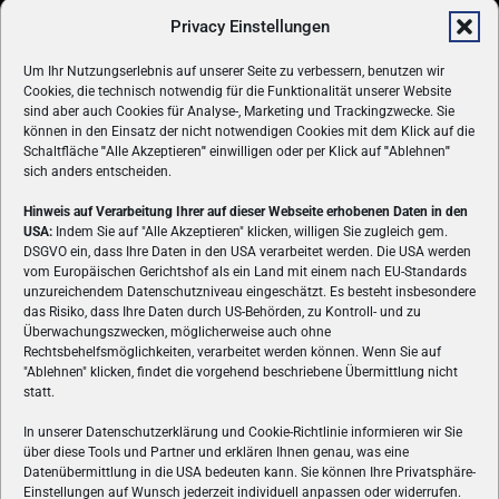
Privacy Einstellungen
Um Ihr Nutzungserlebnis auf unserer Seite zu verbessern, benutzen wir
Cookies, die technisch notwendig für die Funktionalität unserer Website
sind aber auch Cookies für Analyse-, Marketing und Trackingzwecke. Sie
können in den Einsatz der nicht notwendigen Cookies mit dem Klick auf die
Schaltfläche
"
Alle Akzeptieren
"
einwilligen oder per Klick auf
"
Ablehnen
"
sich anders entscheiden.
Hinweis auf Verarbeitung Ihrer auf dieser Webseite erhobenen Daten in den
USA:
Indem Sie auf "Alle Akzeptieren" klicken, willigen Sie zugleich gem.
ÜBER UNS
DSGVO ein, dass Ihre Daten in den USA verarbeitet werden. Die USA werden
vom Europäischen Gerichtshof als ein Land mit einem nach EU-Standards
VON GAMERN, FÜR GAMER! Gamers.at ist das älteste Online-
unzureichendem Datenschutzniveau eingeschätzt. Es besteht insbesondere
Spielemagazin Österreichs und bringt täglich aktuelle News,
das Risiko, dass Ihre Daten durch US-Behörden, zu Kontroll- und zu
Reviews und Videos zu PC- und Konsolenspielen, Gaming-
Überwachungszwecken, möglicherweise auch ohne
Rechtsbehelfsmöglichkeiten, verarbeitet werden können. Wenn Sie auf
Hardware und aus der Welt des e-Sport's.
"Ablehnen" klicken, findet die vorgehend beschriebene Übermittlung nicht
statt.
Schreib uns:
redaktion@gamers.at
In unserer Datenschutzerklärung und Cookie-Richtlinie informieren wir Sie
über diese Tools und Partner und erklären Ihnen genau, was eine
FOLGE UNS
Datenübermittlung in die USA bedeuten kann. Sie können Ihre Privatsphäre-
Einstellungen auf Wunsch jederzeit individuell anpassen oder widerrufen.