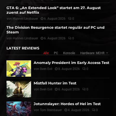
GTA 6: „An Extended Look“ startet am 27. August
zuerst auf Netflix
von
Hannes Linsbauer
6. August 2026
0
The Division Resurgence startet regulär auf PC und
Steam
von
Hannes Linsbauer
6. August 2026
0
LATEST REVIEWS
Alle
PC
Konsole
Hardware
MEHR
Anomaly President im Early Access Test
von
Sven Evil
8. August 2026
0
Mistfall Hunter im Test
von
Sven Evil
6. August 2026
0
Jotunnslayer: Hordes of Hel im Test
von
Tom Steinbauer
4. August 2026
0