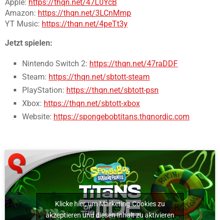
Apple:
https://thqn.net/47L0YcB
Amazon:
https://thqn.net/3LCnMmp
YT Music:
https://thqn.net/4peTt3y
Jetzt spielen:
Nintendo Switch 2:
https://thqn.net/47raDDF
Steam:
https://thqn.net/sbtott-steam
PlayStation:
https://thqn.net/sbtott-psn
Xbox:
https://thqn.net/sbtott-xbox
Website:
https://spongebobtitans.thqnordic.com
Klicke hier, um Marketing-Cookies zu
akzeptieren und diesen Inhalt zu aktivieren