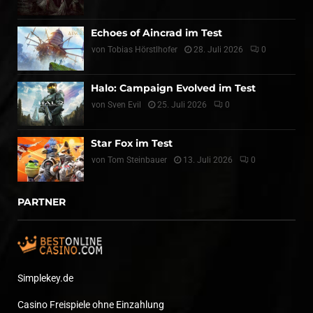
Echoes of Aincrad im Test
von
Tobias Hörstlhofer
28. Juli 2026
0
Halo: Campaign Evolved im Test
von
Sven Evil
25. Juli 2026
0
Star Fox im Test
von
Tom Steinbauer
13. Juli 2026
0
PARTNER
Simplekey.de
Casino Freispiele ohne Einzahlung