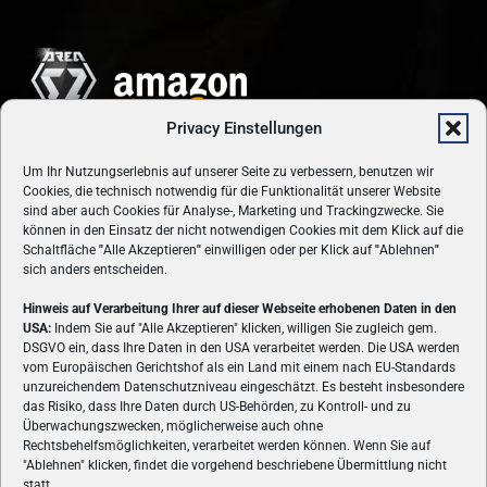
Privacy Einstellungen
Um Ihr Nutzungserlebnis auf unserer Seite zu verbessern, benutzen wir
Cookies, die technisch notwendig für die Funktionalität unserer Website
sind aber auch Cookies für Analyse-, Marketing und Trackingzwecke. Sie
können in den Einsatz der nicht notwendigen Cookies mit dem Klick auf die
Schaltfläche
"
Alle Akzeptieren
"
einwilligen oder per Klick auf
"
Ablehnen
"
sich anders entscheiden.
Hinweis auf Verarbeitung Ihrer auf dieser Webseite erhobenen Daten in den
USA:
Indem Sie auf "Alle Akzeptieren" klicken, willigen Sie zugleich gem.
ÜBER UNS
DSGVO ein, dass Ihre Daten in den USA verarbeitet werden. Die USA werden
vom Europäischen Gerichtshof als ein Land mit einem nach EU-Standards
VON GAMERN, FÜR GAMER! Gamers.at ist das älteste Online-
unzureichendem Datenschutzniveau eingeschätzt. Es besteht insbesondere
Spielemagazin Österreichs und bringt täglich aktuelle News,
das Risiko, dass Ihre Daten durch US-Behörden, zu Kontroll- und zu
Reviews und Videos zu PC- und Konsolenspielen, Gaming-
Überwachungszwecken, möglicherweise auch ohne
Rechtsbehelfsmöglichkeiten, verarbeitet werden können. Wenn Sie auf
Hardware und aus der Welt des e-Sport's.
"Ablehnen" klicken, findet die vorgehend beschriebene Übermittlung nicht
statt.
Schreib uns:
redaktion@gamers.at