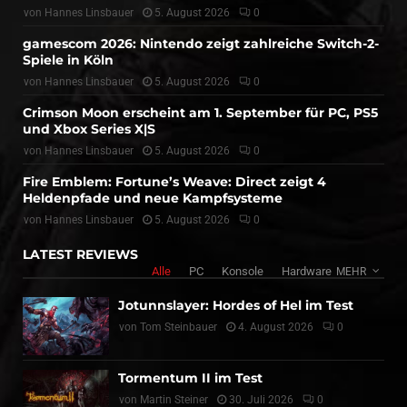
von
Hannes Linsbauer
5. August 2026
0
gamescom 2026: Nintendo zeigt zahlreiche Switch-2-
Spiele in Köln
von
Hannes Linsbauer
5. August 2026
0
Crimson Moon erscheint am 1. September für PC, PS5
und Xbox Series X|S
von
Hannes Linsbauer
5. August 2026
0
Fire Emblem: Fortune’s Weave: Direct zeigt 4
Heldenpfade und neue Kampfsysteme
von
Hannes Linsbauer
5. August 2026
0
LATEST REVIEWS
Alle
PC
Konsole
Hardware
MEHR
Jotunnslayer: Hordes of Hel im Test
von
Tom Steinbauer
4. August 2026
0
Tormentum II im Test
von
Martin Steiner
30. Juli 2026
0