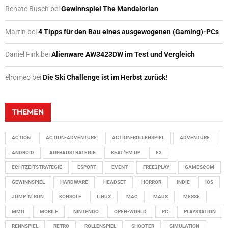
Renate Busch
bei
Gewinnspiel The Mandalorian
Martin
bei
4 Tipps für den Bau eines ausgewogenen (Gaming)-PCs
Daniel Fink
bei
Alienware AW3423DW im Test und Vergleich
elromeo
bei
Die Ski Challenge ist im Herbst zurück!
THEMEN
ACTION
ACTION-ADVENTURE
ACTION-ROLLENSPIEL
ADVENTURE
ANDROID
AUFBAUSTRATEGIE
BEAT 'EM UP
E3
ECHTZEITSTRATEGIE
ESPORT
EVENT
FREE2PLAY
GAMESCOM
GEWINNSPIEL
HARDWARE
HEADSET
HORROR
INDIE
IOS
JUMP 'N' RUN
KONSOLE
LINUX
MAC
MAUS
MESSE
MMO
MOBILE
NINTENDO
OPEN-WORLD
PC
PLAYSTATION
RENNSPIEL
RETRO
ROLLENSPIEL
SHOOTER
SIMULATION