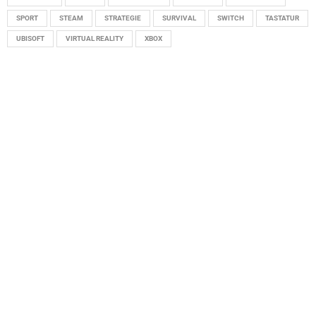
SPORT
STEAM
STRATEGIE
SURVIVAL
SWITCH
TASTATUR
UBISOFT
VIRTUAL REALITY
XBOX