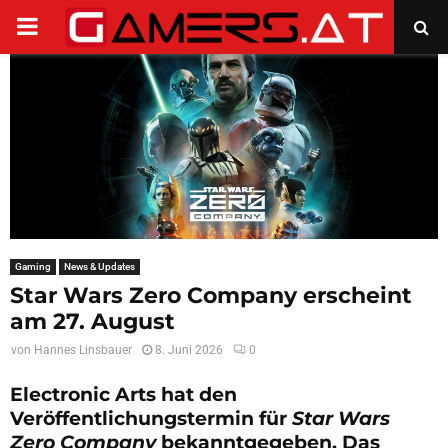
PRIMARY
MENU
Gaming
News & Updates
Star Wars Zero Company erscheint
am 27. August
von
Hannes Linsbauer
8. Juni 2026
0
Electronic Arts hat den
Veröffentlichungstermin für
Star Wars
Zero Company
bekanntgegeben. Das