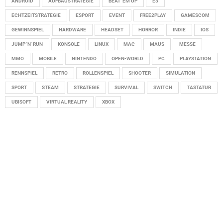
ANDROID
AUFBAUSTRATEGIE
BEAT 'EM UP
E3
ECHTZEITSTRATEGIE
ESPORT
EVENT
FREE2PLAY
GAMESCOM
GEWINNSPIEL
HARDWARE
HEADSET
HORROR
INDIE
IOS
JUMP 'N' RUN
KONSOLE
LINUX
MAC
MAUS
MESSE
MMO
MOBILE
NINTENDO
OPEN-WORLD
PC
PLAYSTATION
RENNSPIEL
RETRO
ROLLENSPIEL
SHOOTER
SIMULATION
SPORT
STEAM
STRATEGIE
SURVIVAL
SWITCH
TASTATUR
UBISOFT
VIRTUAL REALITY
XBOX