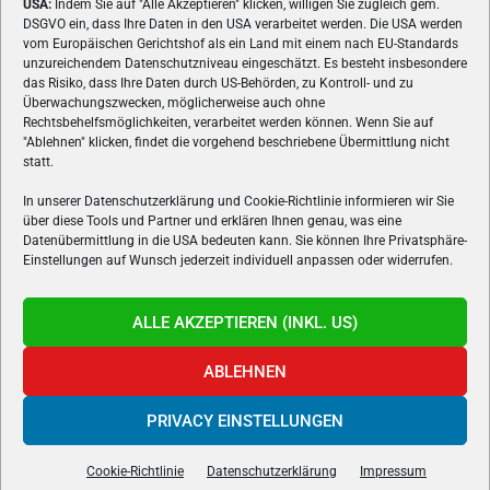
USA:
Indem Sie auf "Alle Akzeptieren" klicken, willigen Sie zugleich gem.
ÜBER UNS
DSGVO ein, dass Ihre Daten in den USA verarbeitet werden. Die USA werden
vom Europäischen Gerichtshof als ein Land mit einem nach EU-Standards
VON GAMERN, FÜR GAMER! Gamers.at ist das älteste Online-
unzureichendem Datenschutzniveau eingeschätzt. Es besteht insbesondere
Spielemagazin Österreichs und bringt täglich aktuelle News,
das Risiko, dass Ihre Daten durch US-Behörden, zu Kontroll- und zu
Reviews und Videos zu PC- und Konsolenspielen, Gaming-
Überwachungszwecken, möglicherweise auch ohne
Rechtsbehelfsmöglichkeiten, verarbeitet werden können. Wenn Sie auf
Hardware und aus der Welt des e-Sport's.
"Ablehnen" klicken, findet die vorgehend beschriebene Übermittlung nicht
statt.
Schreib uns:
redaktion@gamers.at
In unserer Datenschutzerklärung und Cookie-Richtlinie informieren wir Sie
über diese Tools und Partner und erklären Ihnen genau, was eine
FOLGE UNS
Datenübermittlung in die USA bedeuten kann. Sie können Ihre Privatsphäre-
Einstellungen auf Wunsch jederzeit individuell anpassen oder widerrufen.
ALLE AKZEPTIEREN (INKL. US)
ABLEHNEN
PRIVACY EINSTELLUNGEN
Gamers.at v6 © 1999-2024 All Rights Reserved -
Kontakt
|
Impressum
|
Datenschutzerklärung
|
Cookie Richtline
- Developed by
linomedia
Cookie-Richtlinie
Datenschutzerklärung
Impressum
powered by
overclockers.at