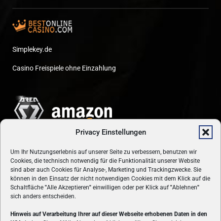
Simplekey.de
Casino Freispiele ohne Einzahlung
Privacy Einstellungen
Um Ihr Nutzungserlebnis auf unserer Seite zu verbessern, benutzen wir
Cookies, die technisch notwendig für die Funktionalität unserer Website
sind aber auch Cookies für Analyse-, Marketing und Trackingzwecke. Sie
können in den Einsatz der nicht notwendigen Cookies mit dem Klick auf die
Schaltfläche
"
Alle Akzeptieren
"
einwilligen oder per Klick auf
"
Ablehnen
"
sich anders entscheiden.
Hinweis auf Verarbeitung Ihrer auf dieser Webseite erhobenen Daten in den