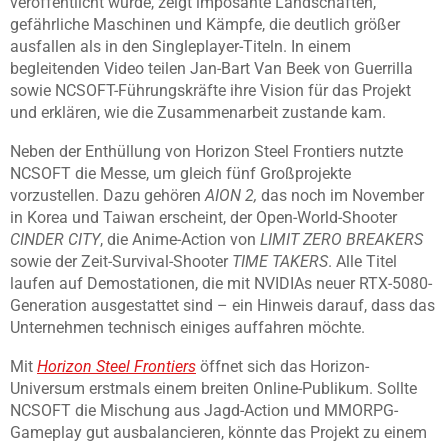
veröffentlicht wurde, zeigt imposante Landschaften,
gefährliche Maschinen und Kämpfe, die deutlich größer
ausfallen als in den Singleplayer-Titeln. In einem
begleitenden Video teilen Jan-Bart Van Beek von Guerrilla
sowie NCSOFT-Führungskräfte ihre Vision für das Projekt
und erklären, wie die Zusammenarbeit zustande kam.
Neben der Enthüllung von Horizon Steel Frontiers nutzte
NCSOFT die Messe, um gleich fünf Großprojekte
vorzustellen. Dazu gehören
AION 2,
das noch im November
in Korea und Taiwan erscheint, der Open-World-Shooter
CINDER CITY
, die Anime-Action von
LIMIT ZERO BREAKERS
sowie der Zeit-Survival-Shooter
TIME TAKERS
. Alle Titel
laufen auf Demostationen, die mit NVIDIAs neuer RTX-5080-
Generation ausgestattet sind – ein Hinweis darauf, dass das
Unternehmen technisch einiges auffahren möchte.
Mit
Horizon Steel Frontiers
öffnet sich das Horizon-
Universum erstmals einem breiten Online-Publikum. Sollte
NCSOFT die Mischung aus Jagd-Action und MMORPG-
Gameplay gut ausbalancieren, könnte das Projekt zu einem