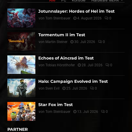
Alle
PC
Konsole
Hardware
MEHR
Jotunnslayer: Hordes of Hel im Test
von
Tom Steinbauer
4. August 2026
0
Tormentum II im Test
von
Martin Steiner
30. Juli 2026
0
Echoes of Aincrad im Test
von
Tobias Hörstlhofer
28. Juli 2026
0
Halo: Campaign Evolved im Test
von
Sven Evil
25. Juli 2026
0
Star Fox im Test
von
Tom Steinbauer
13. Juli 2026
0
PARTNER