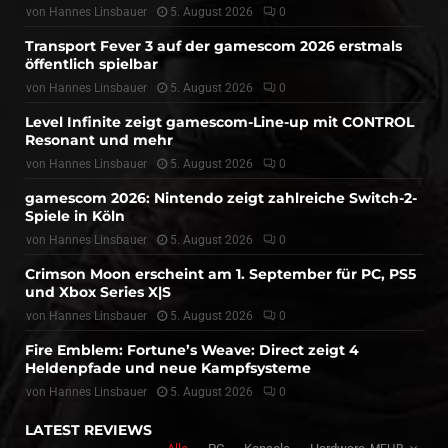
von
Hannes Linsbauer
5. August 2026
0
Transport Fever 3 auf der gamescom 2026 erstmals
öffentlich spielbar
von
Hannes Linsbauer
5. August 2026
0
Level Infinite zeigt gamescom-Line-up mit CONTROL
Resonant und mehr
von
Hannes Linsbauer
5. August 2026
0
gamescom 2026: Nintendo zeigt zahlreiche Switch-2-
Spiele in Köln
von
Hannes Linsbauer
5. August 2026
0
Crimson Moon erscheint am 1. September für PC, PS5
und Xbox Series X|S
von
Hannes Linsbauer
5. August 2026
0
Fire Emblem: Fortune’s Weave: Direct zeigt 4
Heldenpfade und neue Kampfsysteme
von
Hannes Linsbauer
5. August 2026
0
LATEST REVIEWS