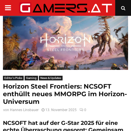
PRIMARY
MENU
Editor's Picks
Gaming
News & Updates
Horizon Steel Frontiers: NCSOFT
enthüllt neues MMORPG im Horizon-
Universum
von
Hannes Linsbauer
13. November 2025
0
NCSOFT hat auf der G-Star 2025 für eine
echte Überraschung gesorgt: Gemeinsam