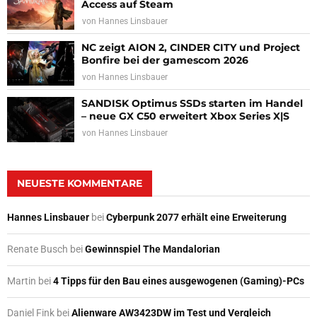
Access auf Steam
von
Hannes Linsbauer
NC zeigt AION 2, CINDER CITY und Project
Bonfire bei der gamescom 2026
von
Hannes Linsbauer
SANDISK Optimus SSDs starten im Handel
– neue GX C50 erweitert Xbox Series X|S
von
Hannes Linsbauer
NEUESTE KOMMENTARE
Hannes Linsbauer
bei
Cyberpunk 2077 erhält eine Erweiterung
Renate Busch
bei
Gewinnspiel The Mandalorian
Martin
bei
4 Tipps für den Bau eines ausgewogenen (Gaming)-PCs
Daniel Fink
bei
Alienware AW3423DW im Test und Vergleich