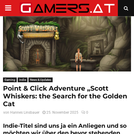
PRIMARY
MENU
Gaming
Indie
News & Updates
Point & Click Adventure „Scott
Whiskers: the Search for the Golden
Cat
von
Hannes Linsbauer
25. November 2025
0
Indie-Titel sind uns ja ein Anliegen und so
möchten wir über den bevor stehenden