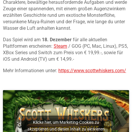
Charaktere, bewältige herausfordernde Aufgaben und werde
Zeuge einer spannenden, mit einem großen Augenzwinkern
erzählten Geschichte rund um exotische Monsterflöhe,
versunkene Maya-Ruinen und der Frage, wie lange du unter
Wasser die Luft anhalten kannst.
Das Spiel wird am
18. Dezember
für alle aktuellen
Plattformen erscheinen:
Steam
/ GOG (PC, Mac, Linux), PS5,
XBox Series und Switch zum Preis von € 19,99.-, sowie für
iOS und Android (TV) um € 14,99.-
Mehr Informationen unter:
https://www.scottwhiskers.com/
Klicke hier, um Marketing-Cookies zu
akzeptieren und diesen Inhalt zu aktivieren