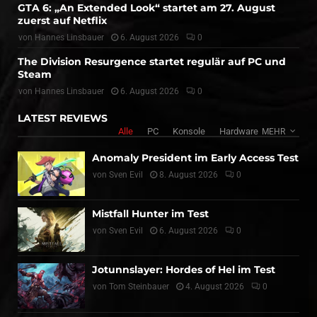
GTA 6: „An Extended Look“ startet am 27. August
zuerst auf Netflix
von
Hannes Linsbauer
6. August 2026
0
The Division Resurgence startet regulär auf PC und
Steam
von
Hannes Linsbauer
6. August 2026
0
LATEST REVIEWS
Alle
PC
Konsole
Hardware
MEHR
Anomaly President im Early Access Test
von
Sven Evil
8. August 2026
0
Mistfall Hunter im Test
von
Sven Evil
6. August 2026
0
Jotunnslayer: Hordes of Hel im Test
von
Tom Steinbauer
4. August 2026
0