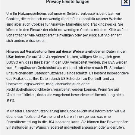
Privacy Einstellungen
Um Ihr Nutzungserlebnis auf unserer Seite zu verbessern, benutzen wir
Cookies, die technisch notwendig für die Funktionalität unserer Website
sind aber auch Cookies für Analyse-, Marketing und Trackingzwecke. Sie
können in den Einsatz der nicht notwendigen Cookies mit dem Klick auf die
Schaltfläche
"
Alle Akzeptieren
"
einwilligen oder per Klick auf
"
Ablehnen
"
sich anders entscheiden.
Hinweis auf Verarbeitung Ihrer auf dieser Webseite erhobenen Daten in den
USA:
Indem Sie auf "Alle Akzeptieren" klicken, willigen Sie zugleich gem.
ÜBER UNS
DSGVO ein, dass Ihre Daten in den USA verarbeitet werden. Die USA werden
vom Europäischen Gerichtshof als ein Land mit einem nach EU-Standards
VON GAMERN, FÜR GAMER! Gamers.at ist das älteste Online-
unzureichendem Datenschutzniveau eingeschätzt. Es besteht insbesondere
Spielemagazin Österreichs und bringt täglich aktuelle News,
das Risiko, dass Ihre Daten durch US-Behörden, zu Kontroll- und zu
Reviews und Videos zu PC- und Konsolenspielen, Gaming-
Überwachungszwecken, möglicherweise auch ohne
Hardware und aus der Welt des e-Sport's.
Rechtsbehelfsmöglichkeiten, verarbeitet werden können. Wenn Sie auf
"Ablehnen" klicken, findet die vorgehend beschriebene Übermittlung nicht
Schreib uns:
redaktion@gamers.at
statt.
In unserer Datenschutzerklärung und Cookie-Richtlinie informieren wir Sie
über diese Tools und Partner und erklären Ihnen genau, was eine
FOLGE UNS
Datenübermittlung in die USA bedeuten kann. Sie können Ihre Privatsphäre-
Einstellungen auf Wunsch jederzeit individuell anpassen oder widerrufen.