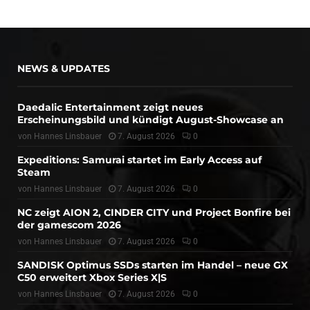
NEWS & UPDATES
Daedalic Entertainment zeigt neues
Erscheinungsbild und kündigt August-Showcase an
von
Hannes Linsbauer
7. August 2026
0
Expeditions: Samurai startet im Early Access auf
Steam
von
Hannes Linsbauer
7. August 2026
0
NC zeigt AION 2, CINDER CITY und Project Bonfire bei
der gamescom 2026
von
Hannes Linsbauer
7. August 2026
0
SANDISK Optimus SSDs starten im Handel – neue GX
C50 erweitert Xbox Series X|S
von
Hannes Linsbauer
7. August 2026
0