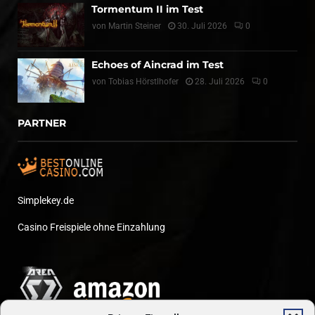
Tormentum II im Test
von
Martin Steiner
30. Juli 2026
0
Echoes of Aincrad im Test
von
Tobias Hörstlhofer
28. Juli 2026
0
PARTNER
Simplekey.de
Casino Freispiele ohne Einzahlung