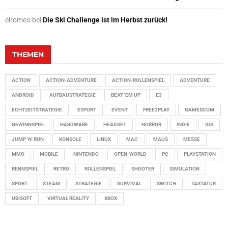
elromeo
bei
Die Ski Challenge ist im Herbst zurück!
THEMEN
ACTION
ACTION-ADVENTURE
ACTION-ROLLENSPIEL
ADVENTURE
ANDROID
AUFBAUSTRATEGIE
BEAT 'EM UP
E3
ECHTZEITSTRATEGIE
ESPORT
EVENT
FREE2PLAY
GAMESCOM
GEWINNSPIEL
HARDWARE
HEADSET
HORROR
INDIE
IOS
JUMP 'N' RUN
KONSOLE
LINUX
MAC
MAUS
MESSE
MMO
MOBILE
NINTENDO
OPEN-WORLD
PC
PLAYSTATION
RENNSPIEL
RETRO
ROLLENSPIEL
SHOOTER
SIMULATION
SPORT
STEAM
STRATEGIE
SURVIVAL
SWITCH
TASTATUR
UBISOFT
VIRTUAL REALITY
XBOX