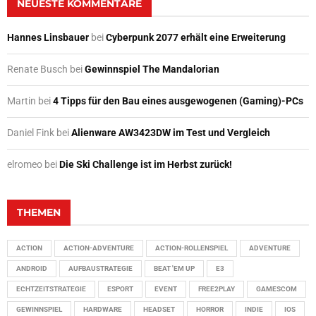
NEUESTE KOMMENTARE
Hannes Linsbauer
bei
Cyberpunk 2077 erhält eine Erweiterung
Renate Busch
bei
Gewinnspiel The Mandalorian
Martin
bei
4 Tipps für den Bau eines ausgewogenen (Gaming)-PCs
Daniel Fink
bei
Alienware AW3423DW im Test und Vergleich
elromeo
bei
Die Ski Challenge ist im Herbst zurück!
THEMEN
ACTION
ACTION-ADVENTURE
ACTION-ROLLENSPIEL
ADVENTURE
ANDROID
AUFBAUSTRATEGIE
BEAT 'EM UP
E3
ECHTZEITSTRATEGIE
ESPORT
EVENT
FREE2PLAY
GAMESCOM
GEWINNSPIEL
HARDWARE
HEADSET
HORROR
INDIE
IOS