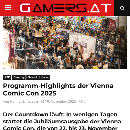
PRIMARY
MENU
AFK
Gaming
News & Updates
Programm-Highlights der Vienna
Comic Con 2025
von
Hannes Linsbauer
19. November 2025
0
Der Countdown läuft: In wenigen Tagen
startet die Jubiläumsausgabe der Vienna
Comic Con, die von 22. bis 23. November