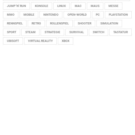
JUMP 'N' RUN
KONSOLE
LINUX
MAC
MAUS
MESSE
MMO
MOBILE
NINTENDO
OPEN-WORLD
PC
PLAYSTATION
RENNSPIEL
RETRO
ROLLENSPIEL
SHOOTER
SIMULATION
SPORT
STEAM
STRATEGIE
SURVIVAL
SWITCH
TASTATUR
UBISOFT
VIRTUAL REALITY
XBOX