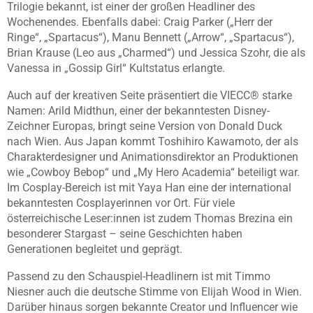
Trilogie bekannt, ist einer der großen Headliner des
Wochenendes. Ebenfalls dabei: Craig Parker („Herr der
Ringe“, „Spartacus“), Manu Bennett („Arrow“, „Spartacus“),
Brian Krause (Leo aus „Charmed“) und Jessica Szohr, die als
Vanessa in „Gossip Girl“ Kultstatus erlangte.
Auch auf der kreativen Seite präsentiert die VIECC® starke
Namen: Arild Midthun, einer der bekanntesten Disney-
Zeichner Europas, bringt seine Version von Donald Duck
nach Wien. Aus Japan kommt Toshihiro Kawamoto, der als
Charakterdesigner und Animationsdirektor an Produktionen
wie „Cowboy Bebop“ und „My Hero Academia“ beteiligt war.
Im Cosplay-Bereich ist mit Yaya Han eine der international
bekanntesten Cosplayerinnen vor Ort. Für viele
österreichische Leser:innen ist zudem Thomas Brezina ein
besonderer Stargast – seine Geschichten haben
Generationen begleitet und geprägt.
Passend zu den Schauspiel-Headlinern ist mit Timmo
Niesner auch die deutsche Stimme von Elijah Wood in Wien.
Darüber hinaus sorgen bekannte Creator und Influencer wie