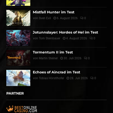
Mistfall Hunter im Test
von
Sven Evil
6. August 2026
0
Jotunnslayer: Hordes of Hel im Test
von
Tom Steinbauer
4. August 2026
0
Tormentum II im Test
von
Martin Steiner
30. Juli 2026
0
Echoes of Aincrad im Test
von
Tobias Hörstlhofer
28. Juli 2026
0
PARTNER