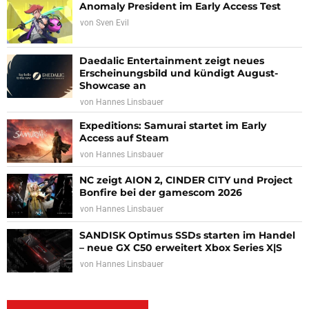
Anomaly President im Early Access Test
von
Sven Evil
Daedalic Entertainment zeigt neues
Erscheinungsbild und kündigt August-
Showcase an
von
Hannes Linsbauer
Expeditions: Samurai startet im Early
Access auf Steam
von
Hannes Linsbauer
NC zeigt AION 2, CINDER CITY und Project
Bonfire bei der gamescom 2026
von
Hannes Linsbauer
SANDISK Optimus SSDs starten im Handel
– neue GX C50 erweitert Xbox Series X|S
von
Hannes Linsbauer