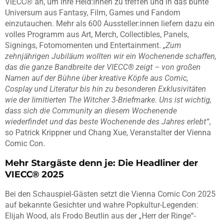
VIECC® an, um ihre Held:innen zu treffen und in das bunte
Universum aus Fantasy, Film, Games und Fandom
einzutauchen. Mehr als 600 Aussteller:innen liefern dazu ein
volles Programm aus Art, Merch, Collectibles, Panels,
Signings, Fotomomenten und Entertainment.
„Zum
zehnjährigen Jubiläum wollten wir ein Wochenende schaffen,
das die ganze Bandbreite der VIECC® zeigt – von großen
Namen auf der Bühne über kreative Köpfe aus Comic,
Cosplay und Literatur bis hin zu besonderen Exklusivitäten
wie der limitierten The Witcher 3-Briefmarke. Uns ist wichtig,
dass sich die Community an diesem Wochenende
wiederfindet und das beste Wochenende des Jahres erlebt“
,
so Patrick Krippner und Chang Xue, Veranstalter der Vienna
Comic Con.
Mehr Stargäste denn je: Die Headliner der
VIECC® 2025
Bei den Schauspiel-Gästen setzt die Vienna Comic Con 2025
auf bekannte Gesichter und wahre Popkultur-Legenden:
Elijah Wood, als Frodo Beutlin aus der „Herr der Ringe“-