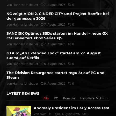
von
Hannes Linsbauer
7. August 2026
0
NC zeigt AION 2, CINDER CITY und Project Bonfire bei
der gamescom 2026
von
Hannes Linsbauer
7. August 2026
0
SANDISK Optimus SSDs starten im Handel – neue GX
C50 erweitert Xbox Series X|S
von
Hannes Linsbauer
7. August 2026
0
GTA 6: „An Extended Look“ startet am 27. August
zuerst auf Netflix
von
Hannes Linsbauer
6. August 2026
0
The Division Resurgence startet regulär auf PC und
Steam
von
Hannes Linsbauer
6. August 2026
0
LATEST REVIEWS
Alle
PC
Konsole
Hardware
MEHR
Anomaly President im Early Access Test
von
Sven Evil
8. August 2026
0