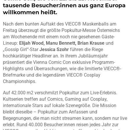
tausende Besucher:innen aus ganz Europa
willkommen heißt.
Nach dem bunten Auftakt des VIECC® Maskenballs am
Freitag überzeugt die größte Popkultur-Messe Österreichs
am Wochenende mit einem noch nie gesehenen Gäste-
Lineup:
Elijah Wood, Manu Bennett, Brian Krause
und
„Gossip Girl“-Star
Jessica Szohr
führen die Riege
hochkarätiger Headliner an. In ihrem Jubiläumsjahr
präsentiert die Vienna Comic Con exklusive Programm-
Highlights und Überraschungen, wie die limitierte VIECC®-
Briefmarke und die legendären VIECC® Cosplay
Championships.
Auf 42.000 m2 verschmilzt Popkultur zum Live-Erlebnis.
Kultserien treffen auf Comics, Gaming auf Cosplay,
internationale Stars auf lokale Szenegröße. Die Mission
bleibt dieselbe – Popkultur zum Anfassen und
Begegnungen, die man nicht streamen kann, sondern nur live
erlebt. Rund 40.000 Besucher:innen reisen jedes Jahr zur