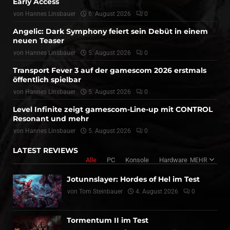
Early Access
von
Hannes Linsbauer
6. August 2026
0
Angelic: Dark Symphony feiert sein Debüt in einem
neuen Teaser
von
Hannes Linsbauer
5. August 2026
0
Transport Fever 3 auf der gamescom 2026 erstmals
öffentlich spielbar
von
Hannes Linsbauer
5. August 2026
0
Level Infinite zeigt gamescom-Line-up mit CONTROL
Resonant und mehr
von
Hannes Linsbauer
5. August 2026
0
LATEST REVIEWS
Alle
PC
Konsole
Hardware
MEHR
Jotunnslayer: Hordes of Hel im Test
von
Tom Steinbauer
4. August 2026
0
Tormentum II im Test