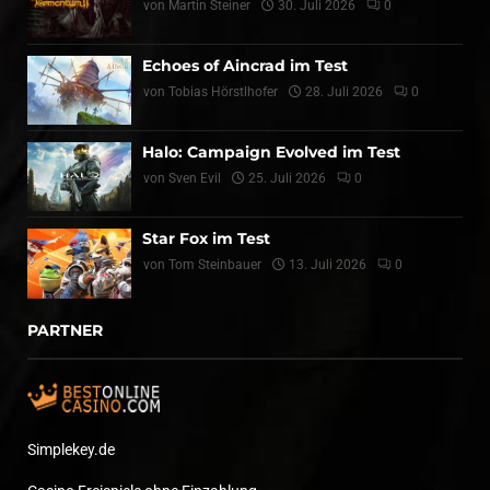
von
Martin Steiner
30. Juli 2026
0
Echoes of Aincrad im Test
von
Tobias Hörstlhofer
28. Juli 2026
0
Halo: Campaign Evolved im Test
von
Sven Evil
25. Juli 2026
0
Star Fox im Test
von
Tom Steinbauer
13. Juli 2026
0
PARTNER
Simplekey.de