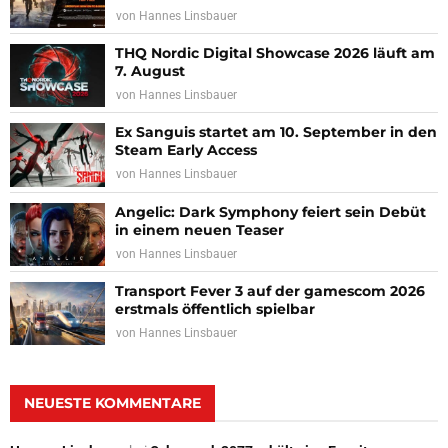
von
Hannes Linsbauer
THQ Nordic Digital Showcase 2026 läuft am
7. August
von
Hannes Linsbauer
Ex Sanguis startet am 10. September in den
Steam Early Access
von
Hannes Linsbauer
Angelic: Dark Symphony feiert sein Debüt
in einem neuen Teaser
von
Hannes Linsbauer
Transport Fever 3 auf der gamescom 2026
erstmals öffentlich spielbar
von
Hannes Linsbauer
NEUESTE KOMMENTARE