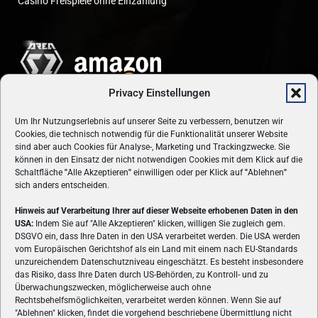
Casino Freispiele ohne Einzahlung
Privacy Einstellungen
Um Ihr Nutzungserlebnis auf unserer Seite zu verbessern, benutzen wir
Cookies, die technisch notwendig für die Funktionalität unserer Website
sind aber auch Cookies für Analyse-, Marketing und Trackingzwecke. Sie
können in den Einsatz der nicht notwendigen Cookies mit dem Klick auf die
Schaltfläche
"
Alle Akzeptieren
"
einwilligen oder per Klick auf
"
Ablehnen
"
sich anders entscheiden.
Hinweis auf Verarbeitung Ihrer auf dieser Webseite erhobenen Daten in den
USA:
Indem Sie auf "Alle Akzeptieren" klicken, willigen Sie zugleich gem.
ÜBER UNS
DSGVO ein, dass Ihre Daten in den USA verarbeitet werden. Die USA werden
vom Europäischen Gerichtshof als ein Land mit einem nach EU-Standards
VON GAMERN, FÜR GAMER! Gamers.at ist das älteste Online-
unzureichendem Datenschutzniveau eingeschätzt. Es besteht insbesondere
Spielemagazin Österreichs und bringt täglich aktuelle News,
das Risiko, dass Ihre Daten durch US-Behörden, zu Kontroll- und zu
Reviews und Videos zu PC- und Konsolenspielen, Gaming-
Überwachungszwecken, möglicherweise auch ohne
Rechtsbehelfsmöglichkeiten, verarbeitet werden können. Wenn Sie auf
Hardware und aus der Welt des e-Sport's.
"Ablehnen" klicken, findet die vorgehend beschriebene Übermittlung nicht