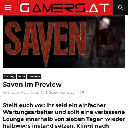
PRIMARY
MENU
Gaming
Indie
Previews
Saven im Preview
von
Tobias Hörstlhofer
1. September 2025
0
Stellt euch vor: Ihr seid ein einfacher
Wartungsarbeiter und sollt eine verlassene
Lounge innerhalb von sieben Tagen wieder
halbwegs instand setzen. Klingt nach