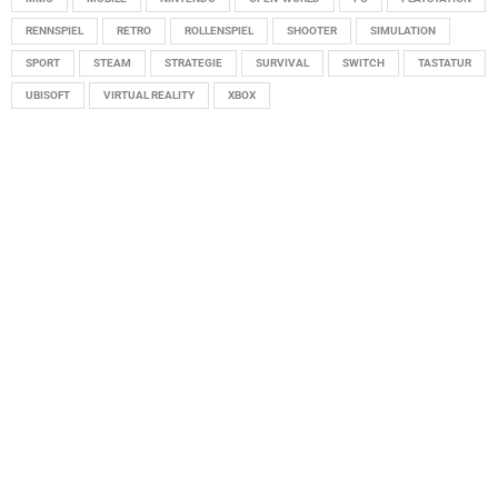
RENNSPIEL
RETRO
ROLLENSPIEL
SHOOTER
SIMULATION
SPORT
STEAM
STRATEGIE
SURVIVAL
SWITCH
TASTATUR
UBISOFT
VIRTUAL REALITY
XBOX