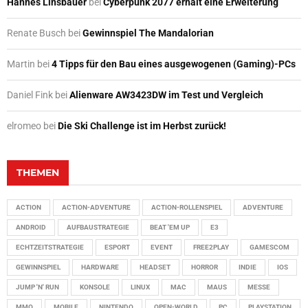
Hannes Linsbauer
bei
Cyberpunk 2077 erhält eine Erweiterung
Renate Busch
bei
Gewinnspiel The Mandalorian
Martin
bei
4 Tipps für den Bau eines ausgewogenen (Gaming)-PCs
Daniel Fink
bei
Alienware AW3423DW im Test und Vergleich
elromeo
bei
Die Ski Challenge ist im Herbst zurück!
THEMEN
ACTION
ACTION-ADVENTURE
ACTION-ROLLENSPIEL
ADVENTURE
ANDROID
AUFBAUSTRATEGIE
BEAT 'EM UP
E3
ECHTZEITSTRATEGIE
ESPORT
EVENT
FREE2PLAY
GAMESCOM
GEWINNSPIEL
HARDWARE
HEADSET
HORROR
INDIE
IOS
JUMP 'N' RUN
KONSOLE
LINUX
MAC
MAUS
MESSE
MMO
MOBILE
NINTENDO
OPEN-WORLD
PC
PLAYSTATION