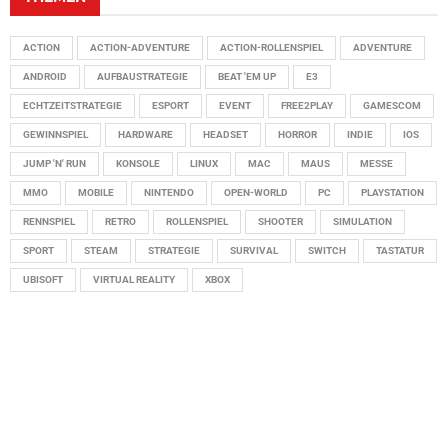
ACTION
ACTION-ADVENTURE
ACTION-ROLLENSPIEL
ADVENTURE
ANDROID
AUFBAUSTRATEGIE
BEAT 'EM UP
E3
ECHTZEITSTRATEGIE
ESPORT
EVENT
FREE2PLAY
GAMESCOM
GEWINNSPIEL
HARDWARE
HEADSET
HORROR
INDIE
IOS
JUMP 'N' RUN
KONSOLE
LINUX
MAC
MAUS
MESSE
MMO
MOBILE
NINTENDO
OPEN-WORLD
PC
PLAYSTATION
RENNSPIEL
RETRO
ROLLENSPIEL
SHOOTER
SIMULATION
SPORT
STEAM
STRATEGIE
SURVIVAL
SWITCH
TASTATUR
UBISOFT
VIRTUAL REALITY
XBOX