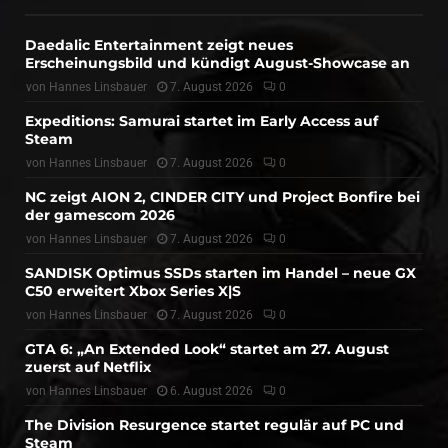
Daedalic Entertainment zeigt neues
Erscheinungsbild und kündigt August-Showcase an
von
Hannes Linsbauer
7. August 2026
0
Expeditions: Samurai startet im Early Access auf
Steam
von
Hannes Linsbauer
7. August 2026
0
NC zeigt AION 2, CINDER CITY und Project Bonfire bei
der gamescom 2026
von
Hannes Linsbauer
7. August 2026
0
SANDISK Optimus SSDs starten im Handel – neue GX
C50 erweitert Xbox Series X|S
von
Hannes Linsbauer
7. August 2026
0
GTA 6: „An Extended Look“ startet am 27. August
zuerst auf Netflix
von
Hannes Linsbauer
6. August 2026
0
The Division Resurgence startet regulär auf PC und
Steam