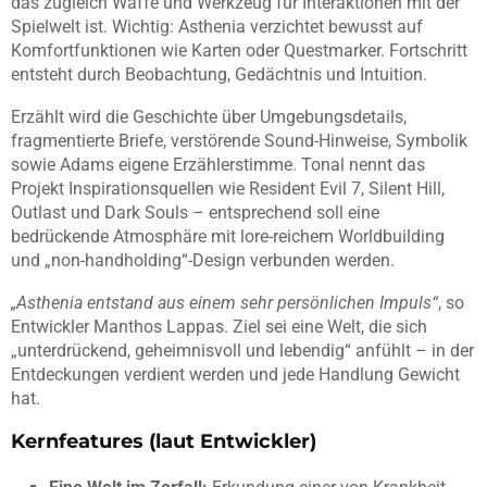
das zugleich Waffe und Werkzeug für Interaktionen mit der
Spielwelt ist. Wichtig: Asthenia verzichtet bewusst auf
Komfortfunktionen wie Karten oder Questmarker. Fortschritt
entsteht durch Beobachtung, Gedächtnis und Intuition.
Erzählt wird die Geschichte über Umgebungsdetails,
fragmentierte Briefe, verstörende Sound-Hinweise, Symbolik
sowie Adams eigene Erzählerstimme. Tonal nennt das
Projekt Inspirationsquellen wie Resident Evil 7, Silent Hill,
Outlast und Dark Souls – entsprechend soll eine
bedrückende Atmosphäre mit lore-reichem Worldbuilding
und „non-handholding“-Design verbunden werden.
„Asthenia entstand aus einem sehr persönlichen Impuls“
, so
Entwickler Manthos Lappas. Ziel sei eine Welt, die sich
„unterdrückend, geheimnisvoll und lebendig“ anfühlt – in der
Entdeckungen verdient werden und jede Handlung Gewicht
hat.
Kernfeatures (laut Entwickler)