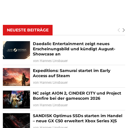
NEUESTE BEITRÄGE
Daedalic Entertainment zeigt neues
Erscheinungsbild und kündigt August-
Showcase an
von
Hannes Linsbauer
Expeditions: Samurai startet im Early
Access auf Steam
von
Hannes Linsbauer
NC zeigt AION 2, CINDER CITY und Project
Bonfire bei der gamescom 2026
von
Hannes Linsbauer
SANDISK Optimus SSDs starten im Handel
– neue GX C50 erweitert Xbox Series X|S
von
Hannes Linsbauer