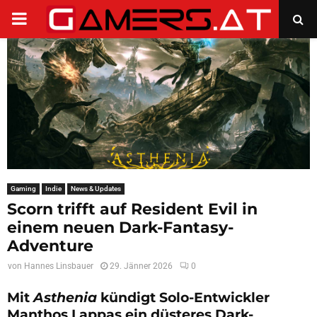
PRIMARY
MENU
Gaming
Indie
News & Updates
Scorn trifft auf Resident Evil in
einem neuen Dark-Fantasy-
Adventure
von
Hannes Linsbauer
29. Jänner 2026
0
Mit
Asthenia
kündigt Solo-Entwickler
Manthos Lappas ein düsteres Dark-