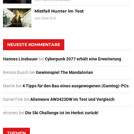
Mistfall Hunter im Test
von
Sven Evil
NEUESTE KOMMENTARE
Hannes Linsbauer
bei
Cyberpunk 2077 erhält eine Erweiterung
Renate Busch
bei
Gewinnspiel The Mandalorian
Martin
bei
4 Tipps für den Bau eines ausgewogenen (Gaming)-PCs
Daniel Fink
bei
Alienware AW3423DW im Test und Vergleich
elromeo
bei
Die Ski Challenge ist im Herbst zurück!
THEMEN