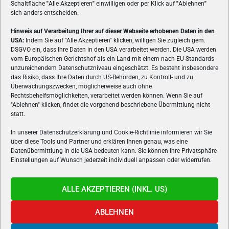
Schaltfläche
"
Alle Akzeptieren
"
einwilligen oder per Klick auf
"
Ablehnen
"
sich anders entscheiden.
Hinweis auf Verarbeitung Ihrer auf dieser Webseite erhobenen Daten in den
USA:
Indem Sie auf "Alle Akzeptieren" klicken, willigen Sie zugleich gem.
ÜBER UNS
DSGVO ein, dass Ihre Daten in den USA verarbeitet werden. Die USA werden
vom Europäischen Gerichtshof als ein Land mit einem nach EU-Standards
VON GAMERN, FÜR GAMER! Gamers.at ist das älteste Online-
unzureichendem Datenschutzniveau eingeschätzt. Es besteht insbesondere
Spielemagazin Österreichs und bringt täglich aktuelle News,
das Risiko, dass Ihre Daten durch US-Behörden, zu Kontroll- und zu
Reviews und Videos zu PC- und Konsolenspielen, Gaming-
Überwachungszwecken, möglicherweise auch ohne
Rechtsbehelfsmöglichkeiten, verarbeitet werden können. Wenn Sie auf
Hardware und aus der Welt des e-Sport's.
"Ablehnen" klicken, findet die vorgehend beschriebene Übermittlung nicht
statt.
Schreib uns:
redaktion@gamers.at
In unserer Datenschutzerklärung und Cookie-Richtlinie informieren wir Sie
über diese Tools und Partner und erklären Ihnen genau, was eine
FOLGE UNS
Datenübermittlung in die USA bedeuten kann. Sie können Ihre Privatsphäre-
Einstellungen auf Wunsch jederzeit individuell anpassen oder widerrufen.
ALLE AKZEPTIEREN (INKL. US)
ABLEHNEN