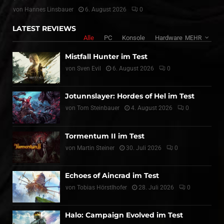
von
Hannes Linsbauer
6. August 2026
0
LATEST REVIEWS
Alle
PC
Konsole
Hardware
MEHR
Mistfall Hunter im Test
von
Sven Evil
6. August 2026
0
Jotunnslayer: Hordes of Hel im Test
von
Tom Steinbauer
4. August 2026
0
Tormentum II im Test
von
Martin Steiner
30. Juli 2026
0
Echoes of Aincrad im Test
von
Tobias Hörstlhofer
28. Juli 2026
0
Halo: Campaign Evolved im Test