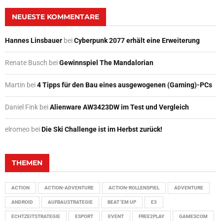
NEUESTE KOMMENTARE
Hannes Linsbauer
bei
Cyberpunk 2077 erhält eine Erweiterung
Renate Busch
bei
Gewinnspiel The Mandalorian
Martin
bei
4 Tipps für den Bau eines ausgewogenen (Gaming)-PCs
Daniel Fink
bei
Alienware AW3423DW im Test und Vergleich
elromeo
bei
Die Ski Challenge ist im Herbst zurück!
THEMEN
ACTION
ACTION-ADVENTURE
ACTION-ROLLENSPIEL
ADVENTURE
ANDROID
AUFBAUSTRATEGIE
BEAT 'EM UP
E3
ECHTZEITSTRATEGIE
ESPORT
EVENT
FREE2PLAY
GAMESCOM