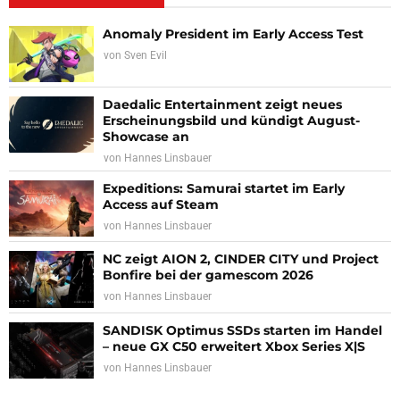
Anomaly President im Early Access Test
von
Sven Evil
Daedalic Entertainment zeigt neues
Erscheinungsbild und kündigt August-
Showcase an
von
Hannes Linsbauer
Expeditions: Samurai startet im Early
Access auf Steam
von
Hannes Linsbauer
NC zeigt AION 2, CINDER CITY und Project
Bonfire bei der gamescom 2026
von
Hannes Linsbauer
SANDISK Optimus SSDs starten im Handel
– neue GX C50 erweitert Xbox Series X|S
von
Hannes Linsbauer