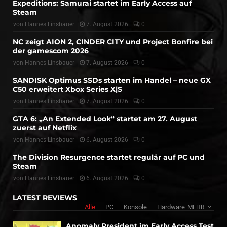
Expeditions: Samurai startet im Early Access auf
Steam
von
Hannes Linsbauer
7. August 2026
0
NC zeigt AION 2, CINDER CITY und Project Bonfire bei
der gamescom 2026
von
Hannes Linsbauer
7. August 2026
0
SANDISK Optimus SSDs starten im Handel – neue GX
C50 erweitert Xbox Series X|S
von
Hannes Linsbauer
7. August 2026
0
GTA 6: „An Extended Look“ startet am 27. August
zuerst auf Netflix
von
Hannes Linsbauer
6. August 2026
0
The Division Resurgence startet regulär auf PC und
Steam
von
Hannes Linsbauer
6. August 2026
0
LATEST REVIEWS
Alle
PC
Konsole
Hardware
MEHR
Anomaly President im Early Access Test