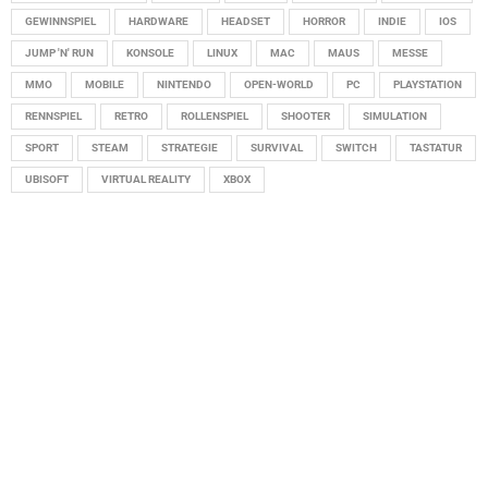
GEWINNSPIEL
HARDWARE
HEADSET
HORROR
INDIE
IOS
JUMP 'N' RUN
KONSOLE
LINUX
MAC
MAUS
MESSE
MMO
MOBILE
NINTENDO
OPEN-WORLD
PC
PLAYSTATION
RENNSPIEL
RETRO
ROLLENSPIEL
SHOOTER
SIMULATION
SPORT
STEAM
STRATEGIE
SURVIVAL
SWITCH
TASTATUR
UBISOFT
VIRTUAL REALITY
XBOX