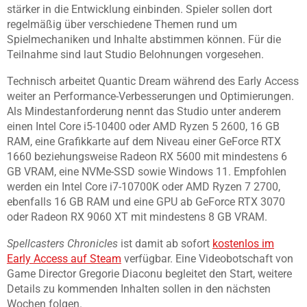
stärker in die Entwicklung einbinden. Spieler sollen dort
regelmäßig über verschiedene Themen rund um
Spielmechaniken und Inhalte abstimmen können. Für die
Teilnahme sind laut Studio Belohnungen vorgesehen.
Technisch arbeitet Quantic Dream während des Early Access
weiter an Performance-Verbesserungen und Optimierungen.
Als Mindestanforderung nennt das Studio unter anderem
einen Intel Core i5-10400 oder AMD Ryzen 5 2600, 16 GB
RAM, eine Grafikkarte auf dem Niveau einer GeForce RTX
1660 beziehungsweise Radeon RX 5600 mit mindestens 6
GB VRAM, eine NVMe-SSD sowie Windows 11. Empfohlen
werden ein Intel Core i7-10700K oder AMD Ryzen 7 2700,
ebenfalls 16 GB RAM und eine GPU ab GeForce RTX 3070
oder Radeon RX 9060 XT mit mindestens 8 GB VRAM.
Spellcasters Chronicles
ist damit ab sofort
kostenlos im
Early Access auf Steam
verfügbar. Eine Videobotschaft von
Game Director Gregorie Diaconu begleitet den Start, weitere
Details zu kommenden Inhalten sollen in den nächsten
Wochen folgen.