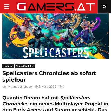
PRIMARY
MENU
Gaming
News & Updates
Spellcasters Chronicles ab sofort
spielbar
von
Hannes Linsbauer
2. März 2026
0
Quantic Dream hat mit
Spellcasters
Chronicles
ein neues Multiplayer-Projekt in
den Early Access auf Steam geschickt. Das