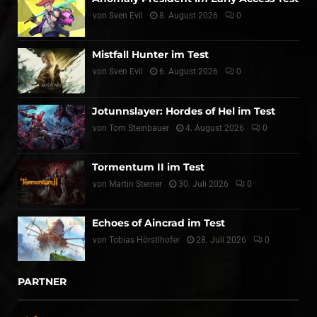
von
Sven Evil
8. August 2026
0
Mistfall Hunter im Test
von
Sven Evil
6. August 2026
0
Jotunnslayer: Hordes of Hel im Test
von
Tom Steinbauer
4. August 2026
0
Tormentum II im Test
von
Martin Steiner
30. Juli 2026
0
Echoes of Aincrad im Test
von
Tobias Hörstlhofer
28. Juli 2026
0
PARTNER