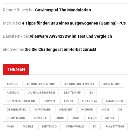
Renate Busch
bei
Gewinnspiel The Mandalorian
Martin
bei
4 Tipps für den Bau eines ausgewogenen (Gaming)-PCs
Daniel Fink
bei
Alienware AW3423DW im Test und Vergleich
elromeo
bei
Die Ski Challenge ist im Herbst zurück!
THEMEN
ACTION
ACTION-ADVENTURE
ACTION-ROLLENSPIEL
ADVENTURE
ANDROID
AUFBAUSTRATEGIE
BEAT 'EM UP
E3
ECHTZEITSTRATEGIE
ESPORT
EVENT
FREE2PLAY
GAMESCOM
GEWINNSPIEL
HARDWARE
HEADSET
HORROR
INDIE
IOS
JUMP 'N' RUN
KONSOLE
LINUX
MAC
MAUS
MESSE
MMO
MOBILE
NINTENDO
OPEN-WORLD
PC
PLAYSTATION