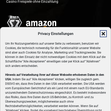
Casino Freispiele ohne Einzahlung
Privacy Einstellungen
Um Ihr Nutzungserlebnis auf unserer Seite zu verbessern, benutzen wir
Cookies, die technisch notwendig für die Funktionalität unserer Website
sind aber auch Cookies für Analyse-, Marketing und Trackingzwecke. Sie
können in den Einsatz der nicht notwendigen Cookies mit dem Klick auf die
Schaltfläche
"
Alle Akzeptieren
"
einwilligen oder per Klick auf
"
Ablehnen
"
sich anders entscheiden.
Hinweis auf Verarbeitung Ihrer auf dieser Webseite erhobenen Daten in den
USA:
Indem Sie auf "Alle Akzeptieren" klicken, willigen Sie zugleich gem.
ÜBER UNS
DSGVO ein, dass Ihre Daten in den USA verarbeitet werden. Die USA werden
vom Europäischen Gerichtshof als ein Land mit einem nach EU-Standards
VON GAMERN, FÜR GAMER! Gamers.at ist das älteste Online-
unzureichendem Datenschutzniveau eingeschätzt. Es besteht insbesondere
Spielemagazin Österreichs und bringt täglich aktuelle News,
das Risiko, dass Ihre Daten durch US-Behörden, zu Kontroll- und zu
Reviews und Videos zu PC- und Konsolenspielen, Gaming-
Überwachungszwecken, möglicherweise auch ohne
Hardware und aus der Welt des e-Sport's.
Rechtsbehelfsmöglichkeiten, verarbeitet werden können. Wenn Sie auf
"Ablehnen" klicken, findet die vorgehend beschriebene Übermittlung nicht