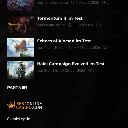
von
Tom Steinbauer
4. August 2026
0
Tormentum II im Test
von
Martin Steiner
30. Juli 2026
0
Echoes of Aincrad im Test
von
Tobias Hörstlhofer
28. Juli 2026
0
Halo: Campaign Evolved im Test
von
Sven Evil
25. Juli 2026
0
PARTNER
Simplekey.de