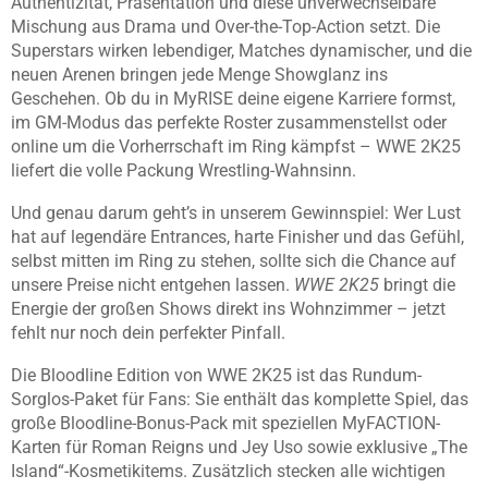
Authentizität, Präsentation und diese unverwechselbare
Mischung aus Drama und Over-the-Top-Action setzt. Die
Superstars wirken lebendiger, Matches dynamischer, und die
neuen Arenen bringen jede Menge Showglanz ins
Geschehen. Ob du in MyRISE deine eigene Karriere formst,
im GM-Modus das perfekte Roster zusammenstellst oder
online um die Vorherrschaft im Ring kämpfst – WWE 2K25
liefert die volle Packung Wrestling-Wahnsinn.
Und genau darum geht’s in unserem Gewinnspiel: Wer Lust
hat auf legendäre Entrances, harte Finisher und das Gefühl,
selbst mitten im Ring zu stehen, sollte sich die Chance auf
unsere Preise nicht entgehen lassen.
WWE 2K25
bringt die
Energie der großen Shows direkt ins Wohnzimmer – jetzt
fehlt nur noch dein perfekter Pinfall.
Die Bloodline Edition von WWE 2K25 ist das Rundum-
Sorglos-Paket für Fans: Sie enthält das komplette Spiel, das
große Bloodline-Bonus-Pack mit speziellen MyFACTION-
Karten für Roman Reigns und Jey Uso sowie exklusive „The
Island“-Kosmetikitems. Zusätzlich stecken alle wichtigen