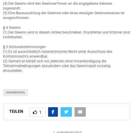
(4) Der Gewinn wird den Gewinner*innen an die angegebene Adresse
zugesandt.
(5) Eine Barauszahlung der Gewinne oder eines etwaigen Gewinnersatzes ist
ausgeschlossen.
§ 4 Gewinn
(1) Der Gewinn wird in diesem Artikel beschrieben. Druckfehler und Irrtümer sind
vorbehalten.
§ 5 Schlussbestimmungen
(1) Es ist ausschließlich österreichisches Recht unter Ausschluss des
Kollisionsrechts anwendbar.
(2) Gamers.at behält sich vor, jederzeit ohne Vorankündigung die
Teilnahmebedingungen abzuändern oder das Gewinnspiel vorzeitig
einzustellen.
GEWINNSPIEL
TEILEN
1
VORIGER BEITRAG