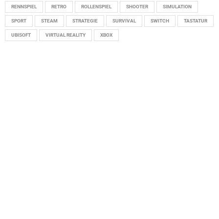
RENNSPIEL
RETRO
ROLLENSPIEL
SHOOTER
SIMULATION
SPORT
STEAM
STRATEGIE
SURVIVAL
SWITCH
TASTATUR
UBISOFT
VIRTUAL REALITY
XBOX