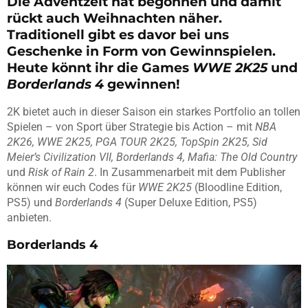
Die Adventzeit hat begonnen und damit
rückt auch Weihnachten näher.
Traditionell gibt es davor bei uns
Geschenke in Form von Gewinnspielen.
Heute könnt ihr die Games
WWE 2K25
und
Borderlands 4
gewinnen!
2K bietet auch in dieser Saison ein starkes Portfolio an tollen
Spielen – von Sport über Strategie bis Action – mit
NBA
2K26, WWE 2K25, PGA TOUR 2K25, TopSpin 2K25, Sid
Meier’s Civilization VII, Borderlands 4, Mafia: The Old Country
und
Risk of Rain 2
. In Zusammenarbeit mit dem Publisher
können wir euch Codes für
WWE 2K25
(Bloodline Edition,
PS5) und
Borderlands 4
(Super Deluxe Edition, PS5)
anbieten.
Borderlands 4