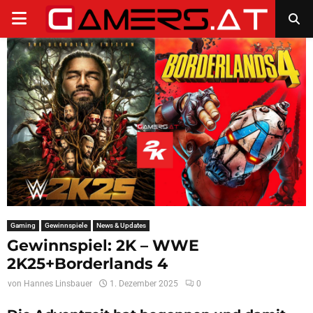
PRIMARY
MENU
Gaming
Gewinnspiele
News & Updates
Gewinnspiel: 2K – WWE
2K25+Borderlands 4
von
Hannes Linsbauer
1. Dezember 2025
0