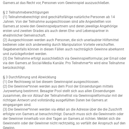
Gamers.at das Recht vor, Personen vom Gewinnspiel auszuschließen.
§ 2 Teilnahmeberechtigungen
(1) Teilnahmeberechtigt sind geschäftsfähige natürliche Personen ab 14
Jahren. Von der Teilnahme ausgeschlossen sind alle Angestellten von
Gamers.at sowie den Gewinnspielpartnern und deren jeweilige Angehörige
ersten und zweiten Grades als auch deren Ehe- und Lebenspartner in
eheähnlicher Gemeinschaft.
(2) Ausgeschlossen werden auch Personen, die sich unerlaubter Hilfsmittel
bedienen oder sich anderweitig durch Manipulation Vorteile verschaffen.
Gegebenenfalls können in diesen Fällen auch nachträglich Gewinne aberkannt
und zurückgefordert werden.
(3) Die Teilnahme erfolgt ausschließlich via Gewinnspielformular, per Email oder
via den Gamers.at Social-Media Kanäle. Pro Teilnehmer*in wird eine Teilnahme
berücksichtigt.
§ 3 Durchführung und Abwicklung
(1) Der Rechtsweg ist bei diesem Gewinnspiel ausgeschlossen.
(2) Die Gewinner*innen werden aus dem Pool der Einsendungen mittels
Jurywertung bestimmt. Besagter Pool stellt sich aus allen Einsendungen
zusammen, die vor Ablauf der Teilnahmefrist via Gewinnspielformular mit der
richtigen Antwort und vollständig ausgefüllten Daten bei Gamers.at
eingegangen sind.
(3) Die Gewinner*innen werden via eMail an die Adresse über die die Zuschrift
erfolgte von Gamers.at benachrichtigt. Danach muss sich die Gewinnerin oder
der Gewinner innerhalb von drei Tagen an Gamers.at richten. Meldet sich die
Gewinnerin oder der Gewinner nicht rechtzeitig, so verfällt der Anspruch auf den
Gewinn.