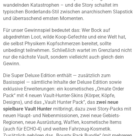
wandelnden Katastrophen – und die Story schaltet im
typischen Borderlands-Stil zwischen anarchischem Slapstick
und überraschend ernsten Momenten.
Für unser Gewinnspiel bedeutet das: Wer Bock auf
abgedrehten Loot, wilde Koop-Gefechte und eine Welt hat,
die selbst Physikern Kopfschmerzen bereitet, sollte
unbedingt teilnehmen. Schließlich wartet im Grenzland nicht
nur die nächste Vault, sondern vielleicht auch gleich dein
Gewinn.
Die Super Deluxe Edition enthält — zusätzlich zum
Basisspiel — sämtliche Inhalte der Deluxe Edition sowie
exklusive Erweiterungen: ein kosmetisches „Ornate Order
Pack“ mit 4 neuen Vault-Hunter-Skins (Körper, Köpfe,
Designs), und das „Vault Hunter Pack“, das
zwei neue
spielbare Vault Hunter
mitbringt, dazu zwei Story-Packs mit
neuen Haupt- und Nebenmissionen, zwei neue Gebiets-
Regionen, neue Ausrüstung, Waffen, kosmetische Items
(auch für ECHO-4) und weitere Fahrzeug-Kosmetik.
Zusätzlich gehören das „Bounty Pack Bundle“ (mit mehreren