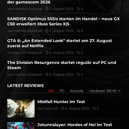
der gamescom 2026
von
Hannes Linsbauer
7. August 2026
0
SANDISK Optimus SSDs starten im Handel – neue GX
C50 erweitert Xbox Series X|S
von
Hannes Linsbauer
7. August 2026
0
GTA 6: „An Extended Look“ startet am 27. August
zuerst auf Netflix
von
Hannes Linsbauer
6. August 2026
0
The Division Resurgence startet regulär auf PC und
Steam
von
Hannes Linsbauer
6. August 2026
0
LATEST REVIEWS
Alle
PC
Konsole
Hardware
MEHR
Mistfall Hunter im Test
von
Sven Evil
6. August 2026
0
Jotunnslayer: Hordes of Hel im Test