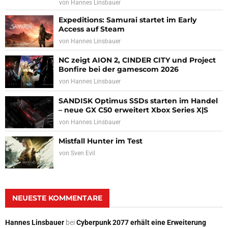
von
Hannes Linsbauer
Expeditions: Samurai startet im Early
Access auf Steam
von
Hannes Linsbauer
NC zeigt AION 2, CINDER CITY und Project
Bonfire bei der gamescom 2026
von
Hannes Linsbauer
SANDISK Optimus SSDs starten im Handel
– neue GX C50 erweitert Xbox Series X|S
von
Hannes Linsbauer
Mistfall Hunter im Test
von
Sven Evil
NEUESTE KOMMENTARE
Hannes Linsbauer
bei
Cyberpunk 2077 erhält eine Erweiterung