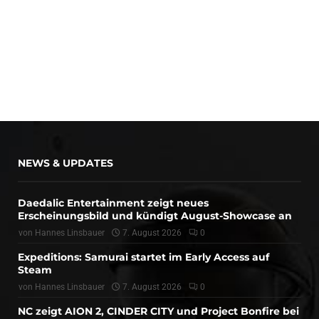
NEWS & UPDATES
Daedalic Entertainment zeigt neues
Erscheinungsbild und kündigt August-Showcase an
von
Hannes Linsbauer
7. August 2026
0
Expeditions: Samurai startet im Early Access auf
Steam
von
Hannes Linsbauer
7. August 2026
0
NC zeigt AION 2, CINDER CITY und Project Bonfire bei