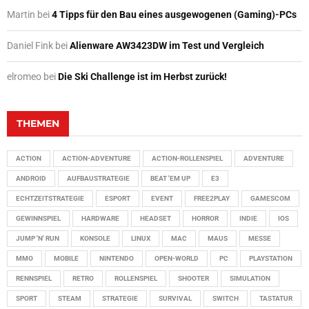
Martin
bei
4 Tipps für den Bau eines ausgewogenen (Gaming)-PCs
Daniel Fink
bei
Alienware AW3423DW im Test und Vergleich
elromeo
bei
Die Ski Challenge ist im Herbst zurück!
THEMEN
ACTION
ACTION-ADVENTURE
ACTION-ROLLENSPIEL
ADVENTURE
ANDROID
AUFBAUSTRATEGIE
BEAT 'EM UP
E3
ECHTZEITSTRATEGIE
ESPORT
EVENT
FREE2PLAY
GAMESCOM
GEWINNSPIEL
HARDWARE
HEADSET
HORROR
INDIE
IOS
JUMP 'N' RUN
KONSOLE
LINUX
MAC
MAUS
MESSE
MMO
MOBILE
NINTENDO
OPEN-WORLD
PC
PLAYSTATION
RENNSPIEL
RETRO
ROLLENSPIEL
SHOOTER
SIMULATION
SPORT
STEAM
STRATEGIE
SURVIVAL
SWITCH
TASTATUR