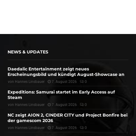
NEWS & UPDATES
Daedalic Entertainment zeigt neues
Erscheinungsbild und kündigt August-Showcase an
von
Hannes Linsbauer
7. August 2026
0
Expeditions: Samurai startet im Early Access auf
Steam
von
Hannes Linsbauer
7. August 2026
0
NC zeigt AION 2, CINDER CITY und Project Bonfire bei
der gamescom 2026
von
Hannes Linsbauer
7. August 2026
0