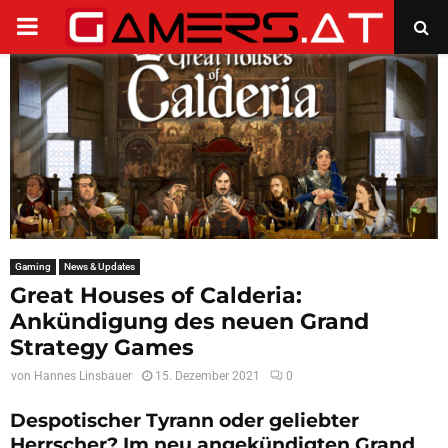
PRIMARY
MENU
Gaming
News & Updates
Great Houses of Calderia:
Ankündigung des neuen Grand
Strategy Games
von
Hannes Linsbauer
15. Dezember 2021
0
Despotischer Tyrann oder geliebter
Herrscher? Im neu angekündigten Grand