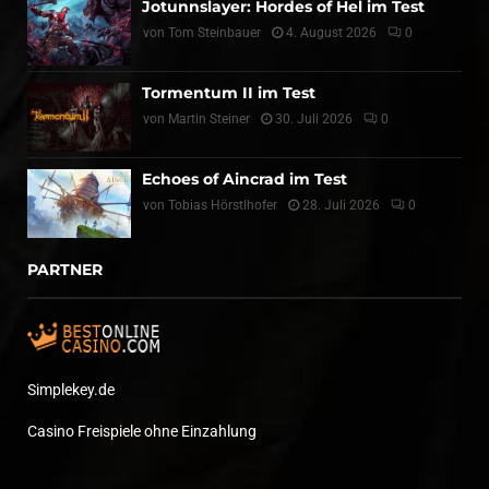
Jotunnslayer: Hordes of Hel im Test
von
Tom Steinbauer
4. August 2026
0
Tormentum II im Test
von
Martin Steiner
30. Juli 2026
0
Echoes of Aincrad im Test
von
Tobias Hörstlhofer
28. Juli 2026
0
PARTNER
Simplekey.de
Casino Freispiele ohne Einzahlung