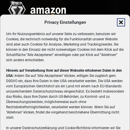
Privacy Einstellungen
Um Ihr Nutzungserlebnis auf unserer Seite zu verbessern, benutzen wir
Cookies, die technisch notwendig für die Funktionalität unserer Website
sind aber auch Cookies für Analyse-, Marketing und Trackingzwecke. Sie
können in den Einsatz der nicht notwendigen Cookies mit dem Klick auf die
Schaltfläche
"
Alle Akzeptieren
"
einwilligen oder per Klick auf
"
Ablehnen
"
sich anders entscheiden.
Hinweis auf Verarbeitung Ihrer auf dieser Webseite erhobenen Daten in den
USA:
Indem Sie auf "Alle Akzeptieren" klicken, willigen Sie zugleich gem.
ÜBER UNS
DSGVO ein, dass Ihre Daten in den USA verarbeitet werden. Die USA werden
vom Europäischen Gerichtshof als ein Land mit einem nach EU-Standards
VON GAMERN, FÜR GAMER! Gamers.at ist das älteste Online-
unzureichendem Datenschutzniveau eingeschätzt. Es besteht insbesondere
Spielemagazin Österreichs und bringt täglich aktuelle News,
das Risiko, dass Ihre Daten durch US-Behörden, zu Kontroll- und zu
Reviews und Videos zu PC- und Konsolenspielen, Gaming-
Überwachungszwecken, möglicherweise auch ohne
Rechtsbehelfsmöglichkeiten, verarbeitet werden können. Wenn Sie auf
Hardware und aus der Welt des e-Sport's.
"Ablehnen" klicken, findet die vorgehend beschriebene Übermittlung nicht
statt.
Schreib uns:
redaktion@gamers.at
In unserer Datenschutzerklärung und Cookie-Richtlinie informieren wir Sie