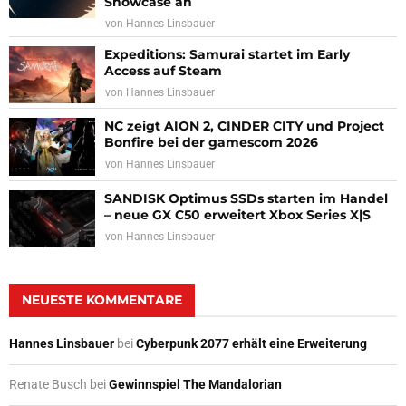
Showcase an
von
Hannes Linsbauer
Expeditions: Samurai startet im Early
Access auf Steam
von
Hannes Linsbauer
NC zeigt AION 2, CINDER CITY und Project
Bonfire bei der gamescom 2026
von
Hannes Linsbauer
SANDISK Optimus SSDs starten im Handel
– neue GX C50 erweitert Xbox Series X|S
von
Hannes Linsbauer
NEUESTE KOMMENTARE
Hannes Linsbauer
bei
Cyberpunk 2077 erhält eine Erweiterung
Renate Busch
bei
Gewinnspiel The Mandalorian