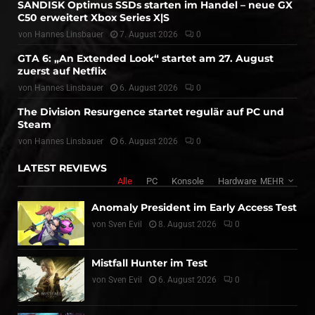
SANDISK Optimus SSDs starten im Handel – neue GX
C50 erweitert Xbox Series X|S
von
Hannes Linsbauer
7. August 2026
0
GTA 6: „An Extended Look“ startet am 27. August
zuerst auf Netflix
von
Hannes Linsbauer
6. August 2026
0
The Division Resurgence startet regulär auf PC und
Steam
von
Hannes Linsbauer
6. August 2026
0
LATEST REVIEWS
Alle
PC
Konsole
Hardware
MEHR
Anomaly President im Early Access Test
von
Sven Evil
8. August 2026
0
Mistfall Hunter im Test
von
Sven Evil
6. August 2026
0